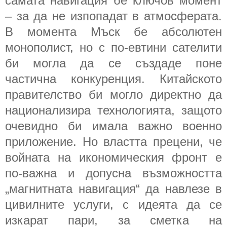
самата навигация бе ключов момент
– за да не изпопадат в атмосферата.
В момента Мъск бе абсолютен
монополист, но с по-евтини сателити
би могла да се създаде поне
частична конкуренция. Китайското
правителство би могло директно да
национализира технологията, защото
очевидно би имала важно военно
приложение. Но властта прецени, че
войната на икономическия фронт е
по-важна и допусна възможността
„магнитната навигация“ да навлезе в
цивилните услуги, с идеята да се
изкарат пари, за сметка на