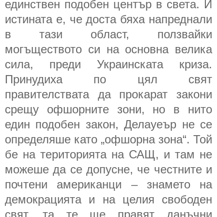
единствен подобен център в света. И
истината е, че доста бяха напреднали
в тази област, ползвайки
могъществото си на основна велика
сила, преди Украинската криза.
Принудиха по цял свят
правителствата да прокарат закони
срещу офшорните зони, но в нито
един подобен закон, Делауеър не се
определяше като „офшорна зона“. Той
бе на територията на САЩ, и там не
можеше да се допусне, че честните и
почтени американци – знамето на
демокрацията и на целия свободен
свят, та те ще правят данъчни