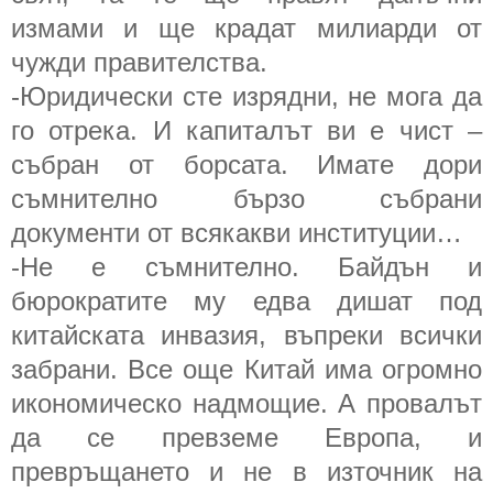
измами и ще крадат милиарди от
чужди правителства.
-Юридически сте изрядни, не мога да
го отрека. И капиталът ви е чист –
събран от борсата. Имате дори
съмнително бързо събрани
документи от всякакви институции…
-Не е съмнително. Байдън и
бюрократите му едва дишат под
китайската инвазия, въпреки всички
забрани. Все още Китай има огромно
икономическо надмощие. А провалът
да се превземе Европа, и
превръщането и не в източник на