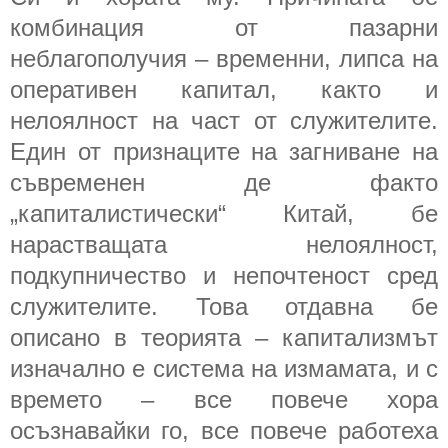
комбинация от пазарни
неблагополучия – временни, липса на
оперативен капитал, както и
нелоялност на част от служителите.
Един от признаците на загниване на
съвременен де факто
„капиталистически“ Китай, бе
нарастващата нелоялност,
подкупничество и непочтеност сред
служителите. Това отдавна бе
описано в теорията – капитализмът
изначално е система на измамата, и с
времето – все повече хора
осъзнавайки го, все повече работеха