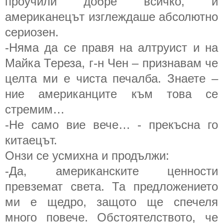
проучили добре всичко, и
американецът изглеждаше абсолютно
сериозен.
-Няма да се правя на алтруист и на
Майка Тереза, г-н Чен – признавам че
целта ми е чиста печалба. Знаете –
ние американците към това се
стремим…
-Не само вие вече… - прекъсна го
китаецът.
Онзи се усмихна и продължи:
-Да, американските ценности
превземат света. Та предложението
ми е щедро, защото ще спечеля
много повече. Обстоятелството, че