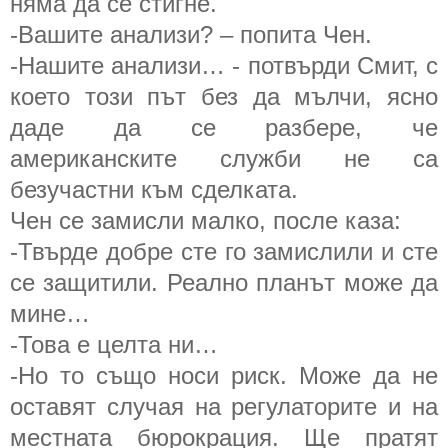
няма да се стигне.
-Вашите анализи? – попита Чен.
-Нашите анализи… - потвърди Смит, с
което този път без да мълчи, ясно
даде да се разбере, че
американските служби не са
безучастни към сделката.
Чен се замисли малко, после каза:
-Твърде добре сте го замислили и сте
се защитили. Реално планът може да
мине…
-Това е целта ни…
-Но то също носи риск. Може да не
оставят случая на регулаторите и на
местната бюрокрация. Ще пратят