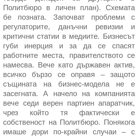
Политбюро в личен план). Схемата
бе позната. Започват проблеми с
регулаторите, данъчни ревизии и
критични статии в медиите. Бизнесът
губи инерция и за да се спасят
работните места, правителството се
намесва. Вече като държавен актив,
всичко бързо се оправя – защото
същината на бизнес-модела не е
засегната. А начело на компанията
вече седи верен партиен апаратчик,
чрез който тя фактически е
собственост на Политбюро. Понякога
имаше дори по-крайни случаи – с