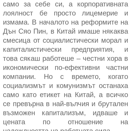
само за себе си, а корпоративната
лоялност бе просто лицемерие и
измама. В началото на реформите на
Дън Сяо Пин, в Китай имаше някаква
смесица от социалистически морал и
капиталистически предприятия, и
това сякаш работеше – честни хора в
икономически по-ефективни частни
компании. Но с времето, когато
социализмът и комунизмът останаха
само като етикет на Китай, а всичко
се превърна в най-вълчия и брутален
възможен капитализъм, идваше и
цената по отношение на
надеждността на работната сила.