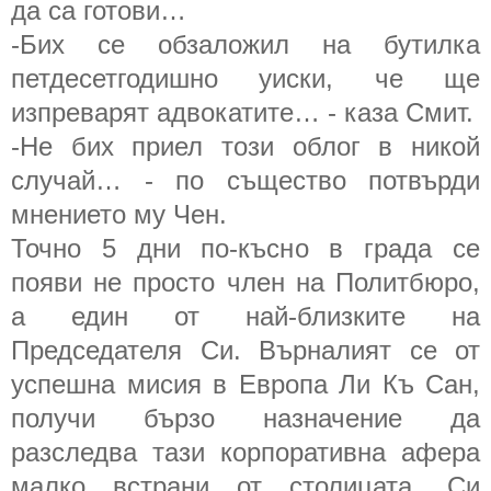
да са готови…
-Бих се обзаложил на бутилка
петдесетгодишно уиски, че ще
изпреварят адвокатите… - каза Смит.
-Не бих приел този облог в никой
случай… - по същество потвърди
мнението му Чен.
Точно 5 дни по-късно в града се
появи не просто член на Политбюро,
а един от най-близките на
Председателя Си. Върналият се от
успешна мисия в Европа Ли Къ Сан,
получи бързо назначение да
разследва тази корпоративна афера
малко встрани от столицата. Си