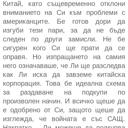
Китай, като същевременно отклони
вниманието на Си към проблеми с
американците. Бе готов дори да
изгуби тези пари, за да не бъде
следен по други замисли. Не бе
сигурен кого Си ще прати да се
оправя. Но изпращането на самия
него означаваше, че Ли ще разследва
как Ли иска да завземе китайска
корпорация. Това бе идеална схема
за раздаване на подкупи по
произволен начин. И всичко щеше да
е одобрено от Си, защото щеше да
изглежда, че войната е със САЩ.
Накратко – Ли можеше да подкупва