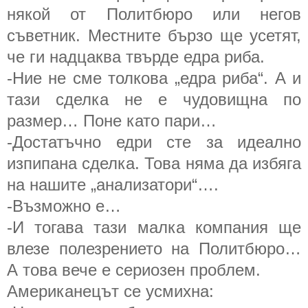
някой от Политбюро или негов
съветник. Местните бързо ще усетят,
че ги надцаква твърде едра риба.
-Ние не сме толкова „едра риба“. А и
тази сделка не е чудовищна по
размер… Поне като пари…
-Достатъчно едри сте за идеално
изпипана сделка. Това няма да избяга
на нашите „анализатори“….
-Възможно е…
-И тогава тази малка компания ще
влезе полезрението на Политбюро…
А това вече е сериозен проблем.
Американецът се усмихна: