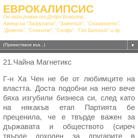
ЕВРОКАЛИПСИС
Он-лайн роман от Добри Божилов...
Автор на "Задругата", "Заветът", "Сказанието",
"Девети", "Сенките", "Селфи", "Гай Балоний" и др.
▼
21.Чайна Магнетикс
Г-н Ха Чен не бе от любимците на
властта. Доста подобни на него вече
бяха изгубили бизнеса си, след като
на някакъв етап Партията бе
преценила, че е твърде важен за
държавата и обществото (сиреч
твърде доходен за другарите в