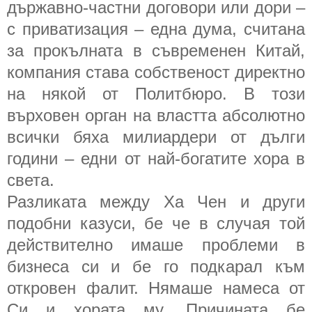
държавно-частни договори или дори –
с приватизация – една дума, считана
за прокълната в съвременен Китай,
компания става собственост директно
на някой от Политбюро. В този
върховен орган на властта абсолютно
всички бяха милиардери от дълги
години – едни от най-богатите хора в
света.
Разликата между Ха Чен и други
подобни казуси, бе че в случая той
действително имаше проблеми в
бизнеса си и бе го подкарал към
откровен фалит. Нямаше намеса от
Си и хората му. Причината бе