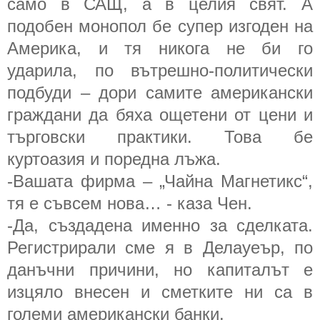
само в САЩ, а в целия свят. А
подобен монопол бе супер изгоден на
Америка, и тя никога не би го
ударила, по вътрешно-политически
подбуди – дори самите американски
граждани да бяха ощетени от цени и
търговски практики. Това бе
куртоазия и поредна лъжа.
-Вашата фирма – „Чайна Магнетикс“,
тя е съвсем нова… - каза Чен.
-Да, създадена именно за сделката.
Регистрирали сме я в Делауеър, по
данъчни причини, но капиталът е
изцяло внесен и сметките ни са в
големи американски банки.