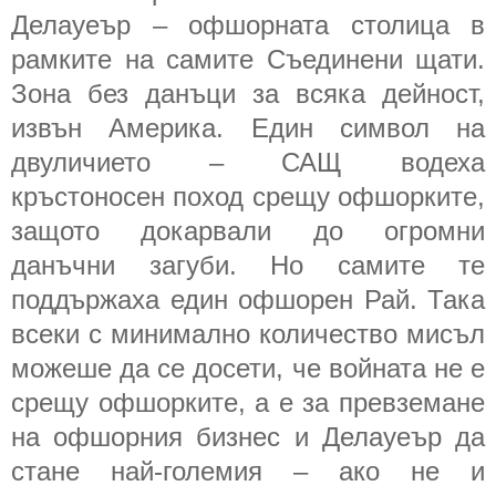
Делауеър – офшорната столица в
рамките на самите Съединени щати.
Зона без данъци за всяка дейност,
извън Америка. Един символ на
двуличието – САЩ водеха
кръстоносен поход срещу офшорките,
защото докарвали до огромни
данъчни загуби. Но самите те
поддържаха един офшорен Рай. Така
всеки с минимално количество мисъл
можеше да се досети, че войната не е
срещу офшорките, а е за превземане
на офшорния бизнес и Делауеър да
стане най-големия – ако не и