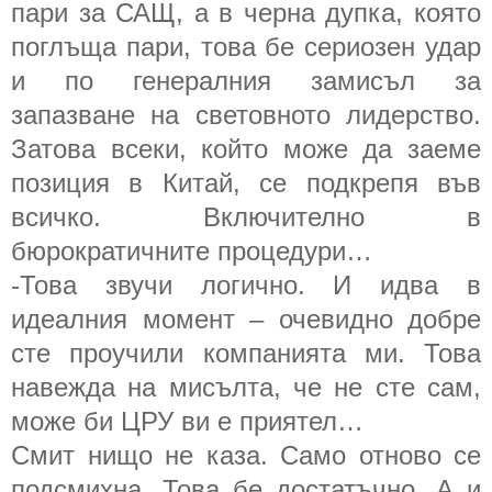
пари за САЩ, а в черна дупка, която
поглъща пари, това бе сериозен удар
и по генералния замисъл за
запазване на световното лидерство.
Затова всеки, който може да заеме
позиция в Китай, се подкрепя във
всичко. Включително в
бюрократичните процедури…
-Това звучи логично. И идва в
идеалния момент – очевидно добре
сте проучили компанията ми. Това
навежда на мисълта, че не сте сам,
може би ЦРУ ви е приятел…
Смит нищо не каза. Само отново се
подсмихна. Това бе достатъчно. А и