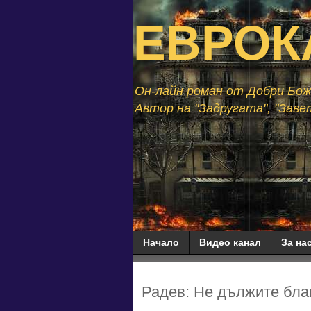
ЕВРОК
Он-лайн роман от Добри Божи
Автор на "Задругата", "Завет
Начало
Видео канал
За нас
Радев: Не дължите благ