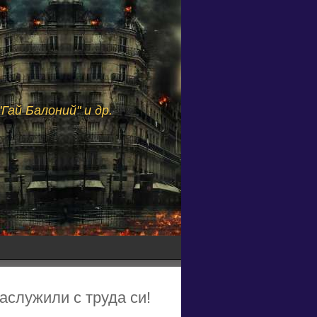
Гай Балоний" и др.
аслужили с труда си!