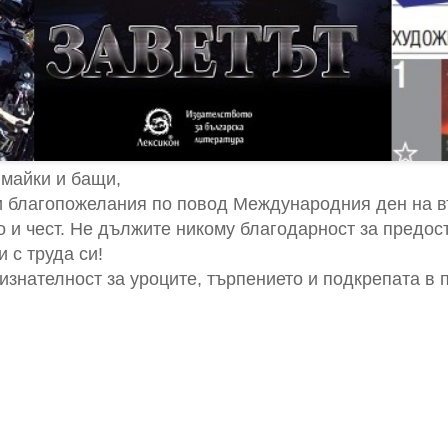
 майки и бащи,
 благопожелания по повод Международния ден на въ
 и чест. Не дължите никому благодарност за предос
 с труда си!
знателност за уроците, търпението и подкрепата в 