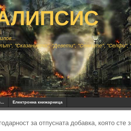
АЛИПСИС
лов...
ът", "Сказанието", "Девети", "Сенките", "Селфи", "
...
Електронна книжарница
одарност за отпусната добавка, която сте з