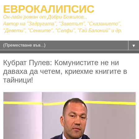
ЕВРОКАЛИПСИС
Он-лайн роман от Добри Божилов...
Автор на "Задругата", "Заветът", "Сказанието",
"Девети", "Сенките", "Селфи", "Гай Балоний" и др.
▼
Кубрат Пулев: Комунистите не ни
даваха да четем, криехме книгите в
тайници!