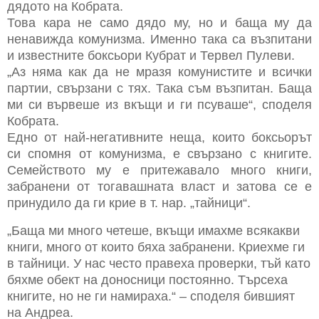
дядото на Кобрата.
Това кара не само дядо му, но и баща му да
ненавижда комунизма. Именно така са възпитани
и известните боксьори Кубрат и Тервел Пулеви.
„Аз няма как да не мразя комунистите и всички
партии, свързани с тях. Така съм възпитан. Баща
ми си вървеше из вкъщи и ги псуваше“, споделя
Кобрата.
Едно от най-негативните неща, които боксьорът
си спомня от комунизма, е свързано с книгите.
Семейството му е притежавало много книги,
забранени от тогавашната власт и затова се е
принудило да ги крие в т. нар. „тайници“.
„Баща ми много четеше, вкъщи имахме всякакви
книги, много от които бяха забранени. Криехме ги
в тайници. У нас често правеха проверки, тъй като
бяхме обект на доносници постоянно. Търсеха
книгите, но не ги намираха.“ – споделя бившият
на Андреа.