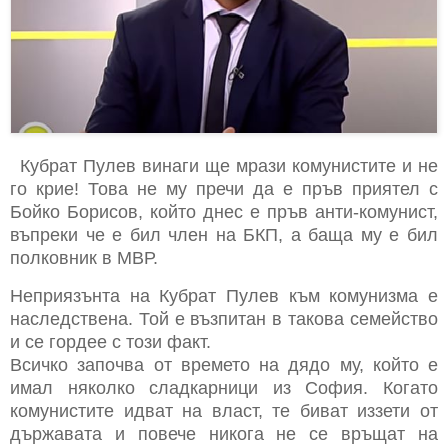
Кубрат Пулев винаги ще мрази комунистите и не
го крие! Това не му пречи да е пръв приятел с
Бойко Борисов, който днес е пръв анти-комунист,
въпреки че е бил член на БКП, а баща му е бил
полковник в МВР.
Неприязънта на Кубрат Пулев към комунизма е
наследствена. Той е възпитан в такова семейство
и се гордее с този факт.
Всичко започва от времето на дядо му, който е
имал няколко сладкарници из София. Когато
комунистите идват на власт, те биват иззети от
държавата и повече никога не се връщат на