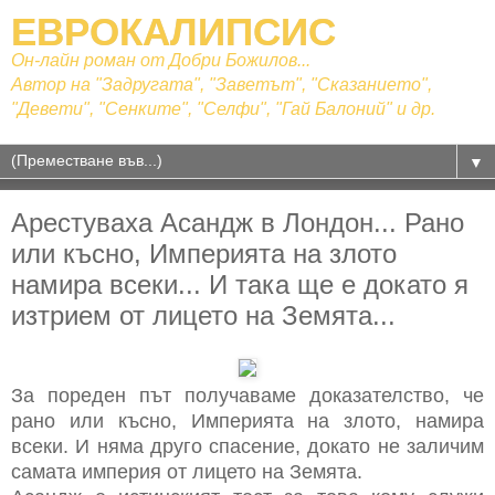
ЕВРОКАЛИПСИС
Он-лайн роман от Добри Божилов...
Автор на "Задругата", "Заветът", "Сказанието",
"Девети", "Сенките", "Селфи", "Гай Балоний" и др.
▼
Арестуваха Асандж в Лондон... Рано
или късно, Империята на злото
намира всеки... И така ще е докато я
изтрием от лицето на Земята...
За пореден път получаваме доказателство, че
рано или късно, Империята на злото, намира
всеки. И няма друго спасение, докато не заличим
самата империя от лицето на Земята.