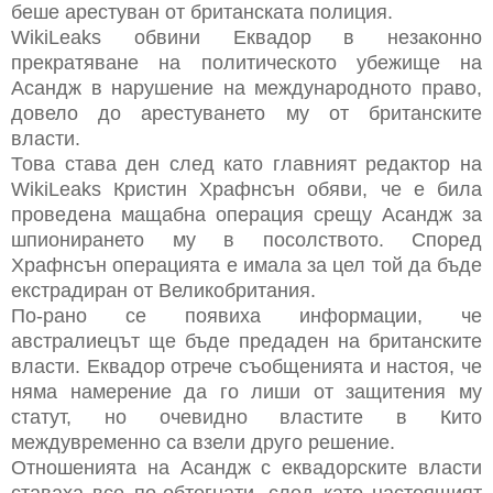
беше арестуван от британската полиция.
WikiLeaks обвини Еквадор в незаконно
прекратяване на политическото убежище на
Асандж в нарушение на международното право,
довело до арестуването му от британските
власти.
Това става ден след като главният редактор на
WikiLeaks Кристин Храфнсън обяви, че е била
проведена мащабна операция срещу Асандж за
шпионирането му в посолството. Според
Храфнсън операцията е имала за цел той да бъде
екстрадиран от Великобритания.
По-рано се появиха информации, че
австралиецът ще бъде предаден на британските
власти. Еквадор отрече съобщенията и настоя, че
няма намерение да го лиши от защитения му
статут, но очевидно властите в Кито
междувременно са взели друго решение.
Отношенията на Асандж с еквадорските власти
ставаха все по-обтегнати, след като настоящият