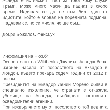
Асандж е истинският тест за това кому служи
Тръмп. Може много маски да паднат в скоро
време. Надявам се да не съм бил един от
идиотите, който е вярвал на поредната подмяна.
Надявам се, но си мисля, че ще съм...
Добри Божилов, Фейсбук
Инфомация на Нюз.бг:
Основателят на WikiLeaks Джулиън Асандж беше
изгонен насила от посолството на Еквадор в
Лондон, където прекара седем години от 2012 г.
насам.
Президентът на Еквадор Ленин Морено обяви в
специално изявление, че страната е отказала
убежище на Асандж, съобщават световните
осведомителни агенции.
При изхвърлянето му от посолството той веднага