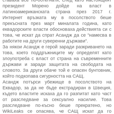
президент Морено дойде на власт в
латиноамериканската страна през 2017 г.
Интернет връзката му в посолството беше
прекъсната през март миналата година, като
еквадорските власти обосноваха действията си с
това, че искат да спрат Асандж да се "намесва в
работите на други суверенни държави".
За някои Асандж е герой заради разкриването на
това, което поддръжниците му определят като
злоупотреба с власт от страна на съвременните
държави и заради защитата на свободата на
словото. За други обаче той е опасен бунтовник,
който подкопава сигурността на САЩ.
Асандж потърси убежище в посолството на
Еквадор, за да не бъде екстрадиран в Швеция,
където властите искаха да го разпитат като част
от разследване за сексуално насилие. Това
разследване по-късно беше прекратено, но
WikiLeaks се опасява, че САЩ искат да го