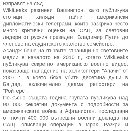
изправят на съд.
WikiLeaks разгневи Вашингтон, като публикува
стотици хиляди тайни американски
дипломатически телеграми, които разкриха често
много критични оценки на САЩ за световни
лидери от руския президент Владимир Путин до
членове на саудитското кралство семейство.
Асандж беше на първите страници на световните
медии в началото на 2010 г., когато WikiLeaks
публикува секретно американско военно видео,
показващо нападение на хеликоптери "Апачи" от
2007 г., в което бяха убити десетина души в
Багдад, включително двама репортери на
"Ройтерс".
По-късно същата година групата публикува над
90 000 секретни документа с подробности за
американската война в Афганистан, последвани
от почти 400 000 вътрешни военни доклада на
САЩ, описващи операции в Ирак. Разкри и