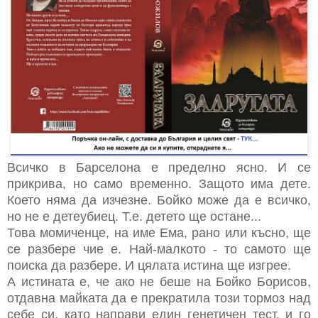
Всичко в Барселона е пределно ясно. И се
прикрива, но само временно. Защото има дете.
Което няма да изчезне. Бойко може да е всичко,
но не е детеубиец. Т.е. детето ще остане...
Това момиченце, на име Ема, рано или късно, ще
се разбере чие е. Най-малкото - то самото ще
поиска да разбере. И цялата истина ще изгрее.
А истината е, че ако не беше на Бойко Борисов,
отдавна майката да е прекратила този тормоз над
себе си, като направи един генетичен тест, и го