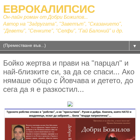
ЕВРОКАЛИПСИС
Он-лайн роман от Добри Божилов...
Автор на "Задругата", "Заветът", "Сказанието",
"Девети", "Сенките", "Селфи", "Гай Балоний" и др.
▼
Бойко жертва и прави на "парцал" и
най-близките си, за да се спаси... Ако
нямаше общо с Йовчава и детето, до
сега да я е разкостил...