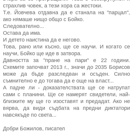
страхлив човек, а тези хора са жестоки.
Т.е. Йовчева отдавна да е станала на "парцал",
ако нямаше нищо общо с Бойко.
Следователно...
Остава да има.
И детето наистина да е негово.
Това, рано или късно, ще се научи. И когато се
научи, Бойко ще иде в затвора.
Давността за "пране на пари" е 22 години.
Схемите започват 2013 г., значи до 2035 Борисов
може да бъде разследван и осъден. Силно
съмнително е до тогава да е още на власт...
А падне ли - доказателствата ще се натрупат
сами с планини. Ще се намерят свидетели, най-
близките му ще го изоставят и предадат. Ако не
вярва, да види съдбата на предни диктатори
навсякъде по света...
Добри Божилов, писател