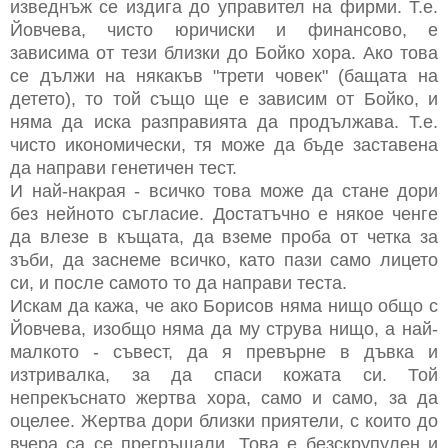
изведнъж се издига до управител на фирми. Т.е.
Йовчева, чисто юричиски и финансово, е
зависима от тези близки до Бойко хора. Ако това
се дължи на някакъв "трети човек" (бащата на
детето), то той също ще е зависим от Бойко, и
няма да иска разправията да продължава. Т.е.
чисто икономически, тя може да бъде заставена
да направи генетичен тест.
И най-накрая - всичко това може да стане дори
без нейното съгласие. Достатъчно е някое ченге
да влезе в къщата, да вземе проба от четка за
зъби, да заснеме всичко, като пази само лицето
си, и после самото то да направи теста.
Искам да кажа, че ако Борисов няма нищо общо с
Йовчева, изобщо няма да му струва нищо, а най-
малкото - съвест, да я превърне в дъвка и
изтривалка, за да спаси кожата си. Той
непрекъснато жертва хора, само и само, за да
оцелее. Жертва дори близки приятели, с които до
вчера са се прегръщали. Това е безскрупулен и