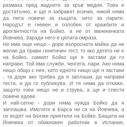
размаха пред жадните за кръв медии. Това е
достатъчно, и ще я забравят всички, никой няма
да пита повече за къщата, нито за парите.
Народът е гневен и озлобен от кражбите и
арогантността на Бойко, а не от манекенката
Йовчева. Заради него е цялата омраза.
Но има още нещо - дори въпросната майка да не
желае да прави генетичен тест, то ако детето не е
на Бойко, самият Бойко ще я застави да го
направи. Той има служби, ченгета, пари. Ако няма
нищо общо с нея, като едното нищо ще я застави
- та дори ако трябва да я заплаши, да направи
теста, и да го публикува. И тя няма да откаже,
защото това нищо не и струва, а ще и спести
повече ядове.
И най-сетне - дори няма нужда Бойко да я
заплашва. Имотите в Барса не са на Йовчева, а
се водят на близки приятели на Бойко. Бащата на
Йовчева от обикновен работник в Испания,