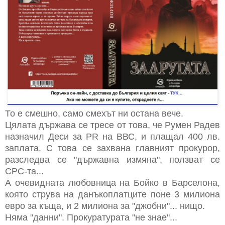
То е смешно, само смехът ни остана вече.
Цялата държава се тресе от това, че Румен Радев
назначил Деси за PR на ВВС, и плащал 400 лв.
заплата. С това се захвана главният прокурор,
разследва се "държавна измяна", ползват се
СРС-та...
А очевидната любовница на Бойко в Барселона,
която струва на данъкоплатците поне 3 милиона
евро за къща, и 2 милиона за "джобни"... нищо.
Няма "данни". Прокуратурата "не знае"...