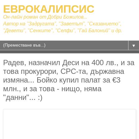
ЕВРОКАЛИПСИС
Он-лайн роман от Добри Божилов...
Автор на "Задругата", "Заветът", "Сказанието",
"Девети", "Сенките", "Селфи", "Гай Балоний" и др.
▼
Радев, назначил Деси на 400 лв., и за
това прокурори, СРС-та, държавна
измяна... Бойко купил палат за €3
млн., и за това - нищо, няма
"данни"... :)