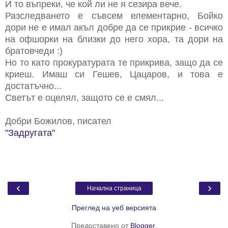
И то въпреки, че кой ли не я сезира вече.
Разследването е съвсем елементарно, Бойко
дори не е имал акъл добре да се прикрие - всичко
на офшорки на близки до него хора, та дори на
братовчеди :)
Но то като прокуратурата те прикрива, защо да се
криеш. Имаш си Гешев, Цацаров, и това е
достатъчно...
Светът е оцелял, защото се е смял...
Добри Божилов, писател
"Задругата"
‹
›
Начална страница
Преглед на уеб версията
Предоставено от
Blogger
.