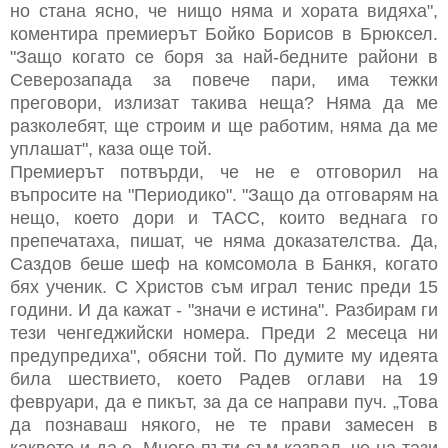
но стана ясно, че нищо няма и хората видяха",
коментира премиерът Бойко Борисов в Брюксел.
"Защо когато се боря за най-бедните райони в
Северозапада за повече пари, има тежки
преговори, излизат такива неща? Няма да ме
разколебят, ще строим и ще работим, няма да ме
уплашат", каза още той.
Премиерът потвърди, че не е отговорил на
въпросите на "Периодико". "Защо да отговарям на
нещо, което дори и ТАСС, които веднага го
препечатаха, пишат, че няма доказателства. Да,
Саздов беше шеф на комсомола в Банкя, когато
бях ученик. С Христов съм играл тенис преди 15
години. И да кажат - "значи е истина". Разбирам ги
тези ченгеджийски номера. Преди 2 месеца ни
предупредиха", обясни той. По думите му идеята
била шествието, което Радев оглави на 19
февруари, да е пикът, за да се направи пуч. „Това
да познаваш някого, не те прави замесен в