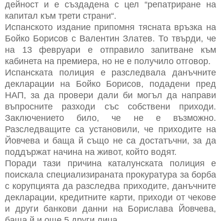
дейност и е създадена с цел “репатриране на
капитал към трети страни“.
Испанското издание припомня тясната връзка на
Бойко Борисов с Валентин Златев. То твърди, че
на 13 февруари е отправило запитване към
кабинета на премиера, но не е получило отговор.
Испанската полиция е разследвала данъчните
декларации на Бойко Борисов, подадени пред
НАП, за да провери дали би могъл да направи
въпросните разходи със собствени приходи.
Заключението било, че не е възможно.
Разследващите са установили, че приходите на
Йовчева и баща й също не са достатъчни, за да
поддържат начина на живот, който водят.
Поради тази причина каталунската полиция е
поискала специализираната прокуратура за борба
с корупцията да разследва приходите, данъчните
декларации, кредитните карти, приходи от чекове
и други банкови данни на Борислава Йовчева,
баща й и още 5 други лица.