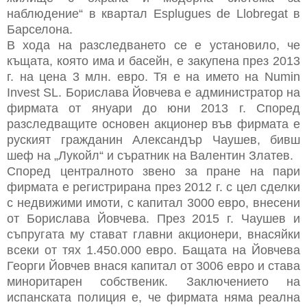
наблюдение“ в квартал Esplugues de Llobregat в
Барселона.
В хода на разследването се е установило, че
къщата, която има и басейн, е закупена през 2013
г. на цена 3 млн. евро. Тя е на името на Numin
Invest SL. Борислава Йовчева е администратор на
фирмата от януари до юни 2013 г. Според
разследващите основен акционер във фирмата е
руският гражданин Александър Чаушев, бивш
шеф на „Лукойл“ и съратник на Валентин Златев.
Според централното звено за пране на пари
фирмата е регистрирана през 2012 г. с цел сделки
с недвижими имоти, с капитал 3000 евро, внесени
от Борислава Йовчева. През 2015 г. Чаушев и
съпругата му стават главни акционери, внасяйки
всеки от тях 1.450.000 евро. Бащата на Йовчева
Георги Йовчев внася капитал от 3006 евро и става
миноритарен собственик. Заключението на
испанската полиция е, че фирмата няма реална