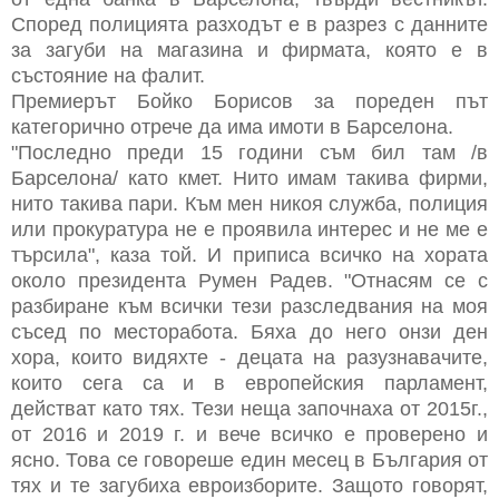
Според полицията разходът е в разрез с данните
за загуби на магазина и фирмата, която е в
състояние на фалит.
Премиерът Бойко Борисов за пореден път
категорично отрече да има имоти в Барселона.
"Последно преди 15 години съм бил там /в
Барселона/ като кмет. Нито имам такива фирми,
нито такива пари. Към мен никоя служба, полиция
или прокуратура не е проявила интерес и не ме е
търсила", каза той. И приписа всичко на хората
около президента Румен Радев. "Отнасям се с
разбиране към всички тези разследвания на моя
съсед по месторабота. Бяха до него онзи ден
хора, които видяхте - децата на разузнавачите,
които сега са и в европейския парламент,
действат като тях. Тези неща започнаха от 2015г.,
от 2016 и 2019 г. и вече всичко е проверено и
ясно. Това се говореше един месец в България от
тях и те загубиха евроизборите. Защото говорят,