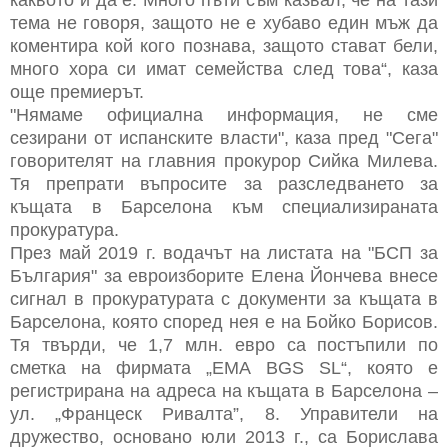
каквото и да е. Много пъти съм казвал, че на тази
тема не говоря, защото не е хубаво един мъж да
коментира кой кого познава, защото стават бели,
много хора си имат семейства след това“, каза
още премиерът.
"Нямаме официална информация, не сме
сезирани от испанските власти", каза пред "Сега"
говорителят на главния прокурор Сийка Милева.
Тя препрати въпросите за разследването за
къщата в Барселона към специализираната
прокуратура.
През май 2019 г. водачът на листата на "БСП за
България" за евроизборите Елена Йончева внесе
сигнал в прокуратурата с документи за къщата в
Барселона, която според нея е на Бойко Борисов.
Тя твърди, че 1,7 млн. евро са постъпили по
сметка на фирмата „EMA BGS SL“, която е
регистрирана на адреса на къщата в Барселона –
ул. „Францеск Ривалта”, 8. Управители на
дружество, основано юли 2013 г., са Борислава