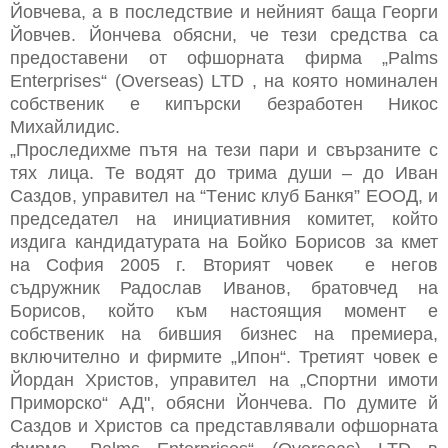
Йовчева, а в последствие и нейният баща Георги
Йовчев. Йончева обясни, че тези средства са
предоставени от офшорната фирма „Palms
Enterprises“ (Overseas) LTD , на която номинален
собственик е кипърски безработен Никос
Михайлидис.
„Проследихме пътя на тези пари и свързаните с
тях лица. Те водят до трима души – до Иван
Саздов, управител на “Tенис клуб Банкя” ЕООД, и
председател на инициативния комитет, който
издига кандидатурата на Бойко Борисов за кмет
на София 2005 г. Вторият човек е негов
съдружник Радослав Иванов, братовчед на
Борисов, който към настоящия момент е
собственик на бившия бизнес на премиера,
включително и фирмите „Ипон“. Третият човек е
Йордан Христов, управител на „Спортни имоти
Приморско“ АД", обясни Йончева. По думите й
Саздов и Христов са представлявали офшорната