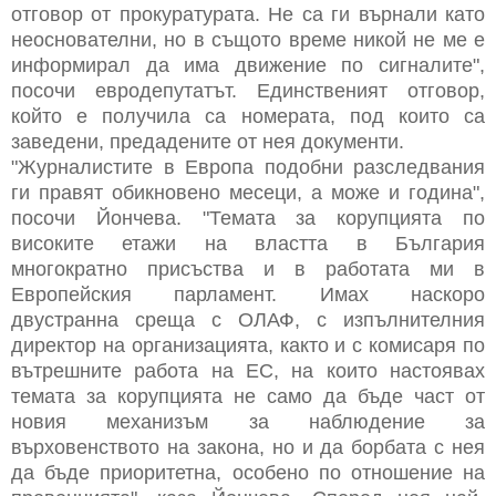
отговор от прокуратурата. Не са ги върнали като
неоснователни, но в същото време никой не ме е
информирал да има движение по сигналите",
посочи евродепутатът. Единственият отговор,
който е получила са номерата, под които са
заведени, предадените от нея документи.
"Журналистите в Европа подобни разследвания
ги правят обикновено месеци, а може и година",
посочи Йончева. "Темата за корупцията по
високите етажи на властта в България
многократно присъства и в работата ми в
Европейския парламент. Имах наскоро
двустранна среща с ОЛАФ, с изпълнителния
директор на организацията, както и с комисаря по
вътрешните работа на ЕС, на които настоявах
темата за корупцията не само да бъде част от
новия механизъм за наблюдение за
върховенството на закона, но и да борбата с нея
да бъде приоритетна, особено по отношение на