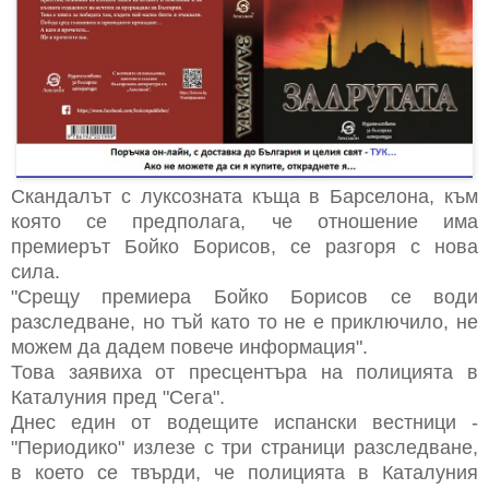
Скандалът с луксозната къща в Барселона, към
която се предполага, че отношение има
премиерът Бойко Борисов, се разгоря с нова
сила.
"Срещу премиера Бойко Борисов се води
разследване, но тъй като то не е приключило, не
можем да дадем повече информация".
Това заявиха от пресцентъра на полицията в
Каталуния пред "Сега".
Днес един от водещите испански вестници -
"Периодико" излезе с три страници разследване,
в което се твърди, че полицията в Каталуния