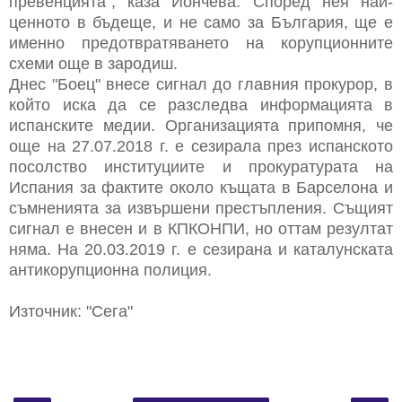
превенцията", каза Йончева. Според нея най-
ценното в бъдеще, и не само за България, ще е
именно предотвратяването на корупционните
схеми още в зародиш.
Днес "Боец" внесе сигнал до главния прокурор, в
който иска да се разследва информацията в
испанските медии. Организацията припомня, че
още на 27.07.2018 г. е сезирала през испанското
посолство институциите и прокуратурата на
Испания за фактите около къщата в Барселона и
съмненията за извършени престъпления. Същият
сигнал е внесен и в КПКОНПИ, но оттам резултат
няма. На 20.03.2019 г. е сезирана и каталунската
антикорупционна полиция.
Източник: "Сега"