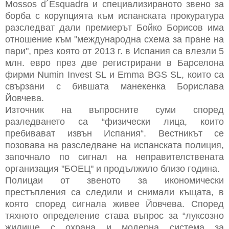
Mossos d´Esquadra и специализираното звено за
борба с корупцията към испанската прокуратура
разследват дали премиерът Бойко Борисов има
отношение към "международна схема за пране на
пари", през която от 2013 г. в Испания са влезли 5
млн. евро през две регистрирани в Барселона
фирми Numin Invest SL и Emma BGS SL, които са
свързани с бившата манекенка Борислава
Йовчева.
Източник на въпросните суми според
разледването са “физически лица, които
пребивават извън Испания“. Вестникът се
позовава на разследване на испанската полиция,
започнало по сигнал на неправителствената
организация "БОЕЦ" и продължило близо година.
Полицаи от звеното за икономически
престъпления са следили и снимали къщата, в
която според сигнала живее Йовчева. Според
тяхното определение става въпрос за “луксозно
жилище с охрана и модерна система за