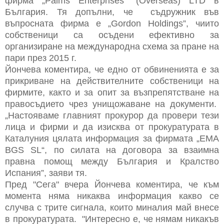
фирма „Palms Enterprises“ (Overseas) LTD в
България. Тя допълни, че съдружник във
въпросната фирма е „Gordon Holdings”, чиито
собственици са осъдени ефективно за
организиране на международна схема за пране на
пари през 2015 г.
Йончева коментира, че едно от обвиненията е за
прикриване на действителните собственици на
фирмите, както и за опит за възпрепятстване на
правосъдието чрез унищожаване на документи.
„Настояваме главният прокурор да провери тези
лица и фирми и да изисква от прокуратурата в
Каталуния цялата информация за фирмата „EMA
BGS SL“, по силата на договора за взаимна
правна помощ между България и Кралство
Испания”, заяви тя.
Пред "Сега" вчера Йончева коментира, че към
момента няма никаква информация какво се
случва с трите сигнала, които миналия май внесе
в прокуратурата. "Интересно е, че нямам никакъв