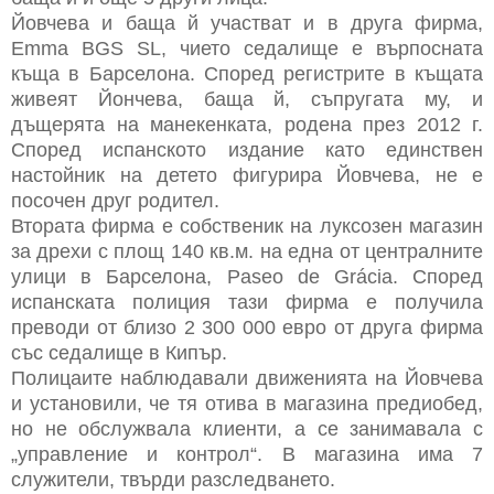
Йовчева и баща й участват и в друга фирма,
Emma BGS SL, чието седалище е върпосната
къща в Барселона. Според регистрите в къщата
живеят Йончева, баща й, съпругата му, и
дъщерята на манекенката, родена през 2012 г.
Според испанското издание като единствен
настойник на детето фигурира Йовчева, не е
посочен друг родител.
Втората фирма е собственик на луксозен магазин
за дрехи с площ 140 кв.м. на една от централните
улици в Барселона, Paseo de Grácia. Според
испанската полиция тази фирма е получила
преводи от близо 2 300 000 евро от друга фирма
със седалище в Кипър.
Полицаите наблюдавали движенията на Йовчева
и установили, че тя отива в магазина предиобед,
но не обслужвала клиенти, а се занимавала с
„управление и контрол“. В магазина има 7
служители, твърди разследването.