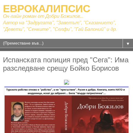
ЕВРОКАЛИПСИС
Он-лайн роман от Добри Божилов...
Автор на "Задругата", "Заветът", "Сказанието",
"Девети", "Сенките", "Селфи", "Гай Балоний" и др.
▼
Испанската полиция пред "Сега": Има
разследване срещу Бойко Борисов