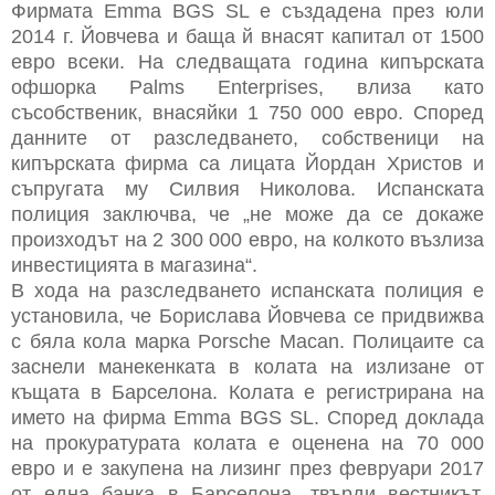
Фирмата Emma BGS SL е създадена през юли
2014 г. Йовчева и баща й внасят капитал от 1500
евро всеки. На следващата година кипърската
офшорка Palms Enterprises, влиза като
съсобственик, внасяйки 1 750 000 евро. Според
данните от разследването, собственици на
кипърската фирма са лицата Йордан Христов и
съпругата му Силвия Николова. Испанската
полиция заключва, че „не може да се докаже
произходът на 2 300 000 евро, на колкото възлиза
инвестицията в магазина“.
В хода на разследването испанската полиция е
установила, че Борислава Йовчева се придвижва
с бяла кола марка Porsche Macan. Полицаите са
заснели манекенката в колата на излизане от
къщата в Барселона. Колата е регистрирана на
името на фирма Emma BGS SL. Според доклада
на прокуратурата колата е оценена на 70 000
евро и е закупена на лизинг през февруари 2017
от една банка в Барселона, твърди вестникът.