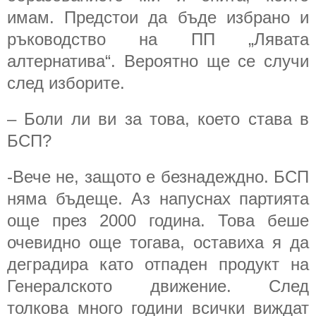
имам. Предстои да бъде избрано и
ръководство на ПП „Лявата
алтернатива“. Вероятно ще се случи
след изборите.
– Боли ли ви за това, което става в
БСП?
-Вече не, защото е безнадеждно. БСП
няма бъдеще. Аз напуснах партията
още през 2000 година. Това беше
очевидно още тогава, оставиха я да
деградира като отпаден продукт на
Генералското движение. След
толкова много години всички виждат