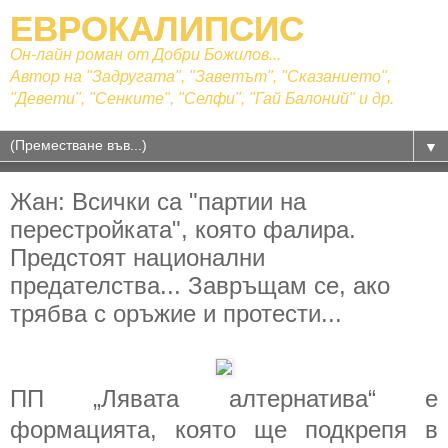
ЕВРОКАЛИПСИС
Он-лайн роман от Добри Божилов...
Автор на "Задругата", "Заветът", "Сказанието",
"Девети", "Сенките", "Селфи", "Гай Балоний" и др.
▼
Жан: Всички са "партии на
перестройката", която фалира.
Предстоят национални
предателства... Завръщам се, ако
трябва с оръжие и протести...
ПП „Лявата алтернатива“ е
формацията, която ще подкрепя в