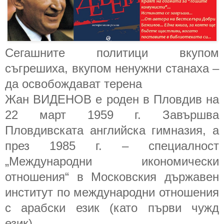
Сегашните политици вкупом
съгрешиха, вкупом ненужни станаха –
да освобождават терена
Жан ВИДЕНОВ е роден в Пловдив на
22 март 1959 г. Завършва
Пловдивската английска гимназия, а
през 1985 г. – специалност
„Международни икономически
отношения“ в Московския държавен
институт по международни отношения
с арабски език (като първи чужд
език).