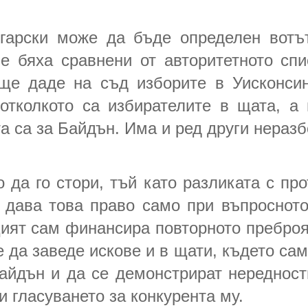
лгарски може да бъде определен вотъ
че бяха сравнени от авторитетното сп
ще даде на съд изборите в Уисконсин
отколкото са избирателите в щата, а
а са за Байдън. Има и ред други неразб
да го стори, тъй като разликата с пр
 дава това право само при въпроснот
ият сам финансира повторното преброя
да заведе искове и в щати, където сами
Байдън и да се демонстрират нередност
и гласуването за конкурента му.