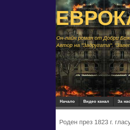
ЕВРОК
Он-лайн роман от Добри Божи
Автор на "Задругата", "Завет
Начало
Видео канал
За нас
Роден през 1823 г. глас