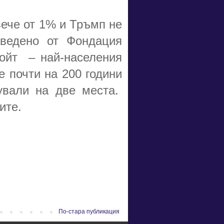
вече от 1% и Тръмп не
ведено от Фондация
ройт – най-населения
е почти на 200 години
сували на две места.
ите.
По-стара публикация