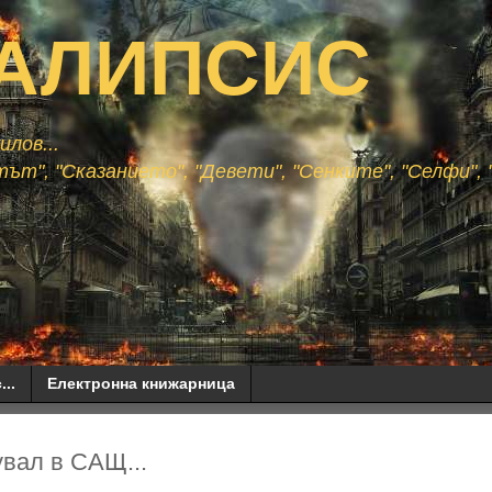
АЛИПСИС
лов...
ът", "Сказанието", "Девети", "Сенките", "Селфи", "
...
Електронна книжарница
увал в САЩ...