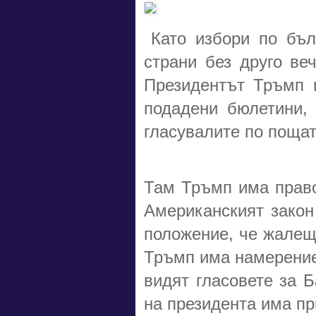
Като избори по бъ
страни без друго ве
Президентът Тръмп 
подадени бюлетини, 
гласувалите по пощат
Там Тръмп има право 
Американският закон
положение, че жалещ
Тръмп има намерение 
видят гласовете за 
на президента има пр