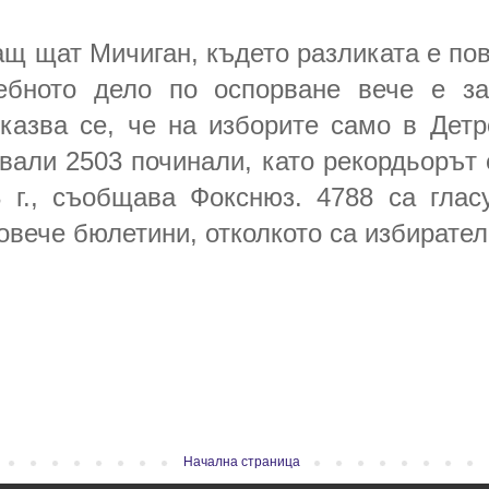
щ щат Мичиган, където разликата е по
ебното дело по оспорване вече е за
казва се, че на изборите само в Дет
ували 2503 починали, като рекордьорът 
 г., съобщава Фокснюз. 4788 са гла
овече бюлетини, отколкото са избирател
Начална страница