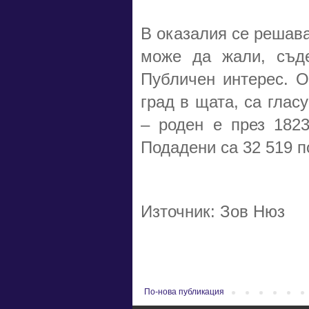
В оказалия се решава
може да жали, съд
Публичен интерес. О
град в щата, са глас
– роден е през 1823
Подадени са 32 519 п
Източник: Зов Нюз
По-нова публикация