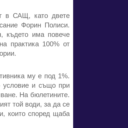
т в САЩ, като двете
исание Форин Полиси.
, където има повече
 на практика 100% от
ории.
отивника му е под 1%.
о условие и също при
ване. На бюлетините.
ят той води, за да се
и, които според щаба