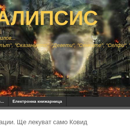
АЛИПСИС
лов...
ът", "Сказанието", "Девети", "Сенките", "Селфи", "
...
Електронна книжарница
ации. Ще лекуват само Ковид