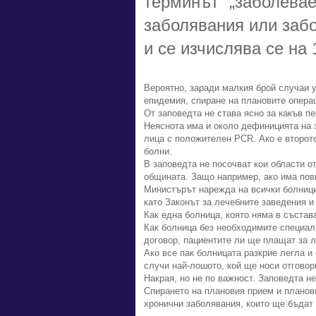
терминът „заболева
заболявания или забо
и се изчислява се на
Вероятно, заради малкия брой случаи у
епидемия, спиране на плановите операц
От заповедта не става ясно за какъв пе
Неяснота има и около дефиницията на 
лица с положителен PCR. Ако е второт
болни.
В заповедта не посочват кои области о
общината. Защо например, ако има пов
Министърът нарежда на всички болници 
като Законът за лечебните заведения и
Как една болница, която няма в съста
Как болница без необходимите специал
договор, пациентите ли ще плащат за 
Ако все пак болницата разкрие легла и
случи най-лошото, кой ще носи отговор
Накрая, но не по важност. Заповедта н
Спирането на плановия прием и планов
хронични заболявания, които ще бъдат 