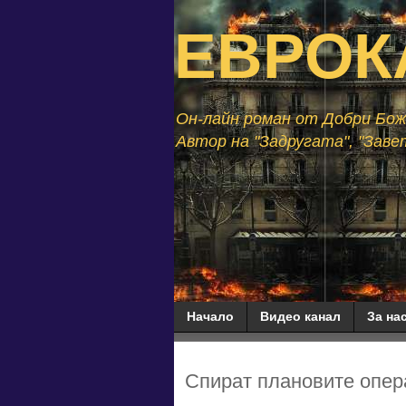
ЕВРОК
Он-лайн роман от Добри Божи
Автор на "Задругата", "Завет
Начало
Видео канал
За нас
Спират плановите опер