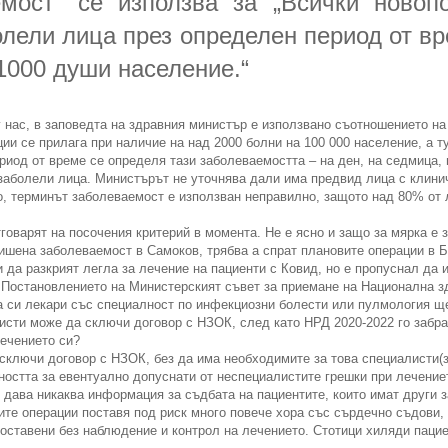
емост“ се използва за „Всички новоп
лели лица през определен период от в
 1000 души население.“
 нас, в заповедта на здравния министър е използвано съотношението на 
ии се прилага при наличие на над 2000 болни на 100 000 население, а ту
риод от време се определя тази заболеваемостта – на ден, на седмица, н
заболели лица. Министърът не уточнява дали има предвид лица с клини
о, терминът заболеваемост е използван неправилно, защото над 80% от
тговарят на посочения критерий в момента. Не е ясно и защо за мярка е 
ишена заболеваемост в Самоков, трябва а спрат плановите операции в 
да разкрият легла за лечение на пациенти с Ковид, но е пропуснал да и
 Постановлението на Министерският съвет за приемане на Национална зд
ва си лекари със специалност по инфекциозни болести или пулмология щ
исти може да сключи договор с НЗОК, след като НРД 2020-2022 го забра
лечението си?
 сключи договор с НЗОК, без да има необходимите за това специалисти(з
ността за евентуално допуснати от неспециалистите грешки при лечение
е дава никаква информация за съдбата на пациентите, които имат други 
ите операции поставя под риск много повече хора със сърдечно съдови,
оставени без наблюдение и контрол на лечението. Стотици хиляди пациен