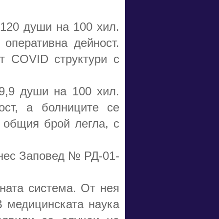
120 души на 100 хил.
 оперативна дейност.
ят COVID структури с
9,9 души на 100 хил.
ост, а болниците се
 общия брой легла, с
нес Заповед № РД-01-
ната система. От нея
В медицинската наука