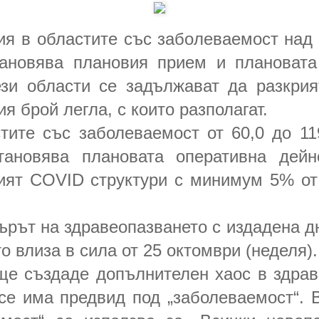
ия в областите със заболеваемост над 
ановява плановия прием и плановата
зи области се задължават да разкри
 брой легла, с които разполагат.
тите със заболеваемост от 60,0 до 11
тановява плановата оперативна дейн
ият COVID структури с минимум 5% от
ърът на здравеопазването с издадена д
ято влиза в сила от 25 октомври (неделя).
ще създаде допълнителен хаос в здрав
 се има предвид под „заболеваемост“. 