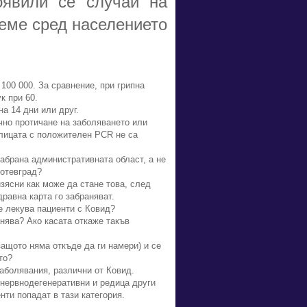
оявили се случаи на
реме сред населението
100 000. За сравнение, при грипна
к при 60.
а 14 дни или друг.
чно протичане на заболяването или
 лицата с положителен PCR не са
забрана административната област, а не
Ботевград?
зясни как може да стане това, след
равна карта го забраняват.
е лекува пациенти с Ковид?
нява? Ако касата откаже такъв
ащото няма откъде да ги намери) и се
то?
заболявания, различни от Ковид.
 нервнодегенеративни и редица други
ти попадат в тази категория.