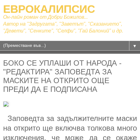
ЕВРОКАЛИПСИС
Он-лайн роман от Добри Божилов...
Автор на "Задругата", "Заветът", "Сказанието",
"Девети", "Сенките", "Селфи", "Гай Балоний" и др.
▼
БОКО СЕ УПЛАШИ ОТ НАРОДА -
"РЕДАКТИРА" ЗАПОВЕДТА ЗА
МАСКИТЕ НА ОТКРИТО ОЩЕ
ПРЕДИ ДА Е ПОДПИСАНА
Заповедта за задължителните маски
на открито ще включва толкова много
изключения, че може да се окаже