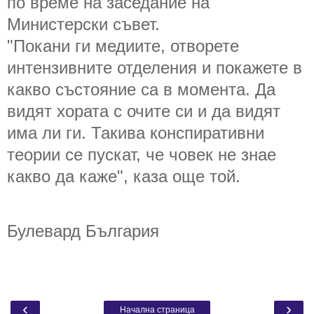
по време на заседание на
Министерски съвет.
"Покани ги медиите, отворете
интензивните отделения и покажете в
какво състояние са в момента. Да
видят хората с очите си и да видят
има ли ги. Такива конспиративни
теории се пускат, че човек не знае
какво да каже", каза още той.
Булевард България
‹
›
Начална страница