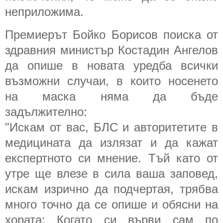
неприложима.
Премиерът Бойко Борисов поиска от
здравния министър Костадин Ангелов
да опише в новата уредба всички
възможни случаи, в които носенето
на маска няма да бъде
задължително:
"Искам от вас, БЛС и авторитетите в
медицината да излязат и да кажат
експертното си мнение. Тъй като от
утре ще влезе в сила ваша заповед,
искам изрично да подчертая, трябва
много точно да се опише и обясни на
хората: Когато си върви сам по