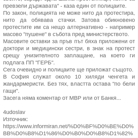
превзели държавата" - каза един от полицаите.
По закон, полицията не може нито да протестира,
нито да обявава стачки. Затова обикновено
протестите им са нещо алтернативно - например
масово "пушене" в събота пред министерството.
Масовите оставки за пръв път бяха приложени от
доктори и медицински сестри, в знак на протест
срещу унизителното заплащане, на което ги
подлага ПП "ГЕРБ".
Сега очевидно и полицаите ще приложат същото.
В София служат около 10 хиляди ченгета и
жандармеристи. Без тях, властта остава "по бели
гащи".
Засега няма коментар от МВР или от Банкя...
4udoslav
Източник:
https://www.informiran.net/%D0%BF%D0%BE%D0%
BB%D0%B8%D1%86%D0%B0%D0%B8%D1%82%