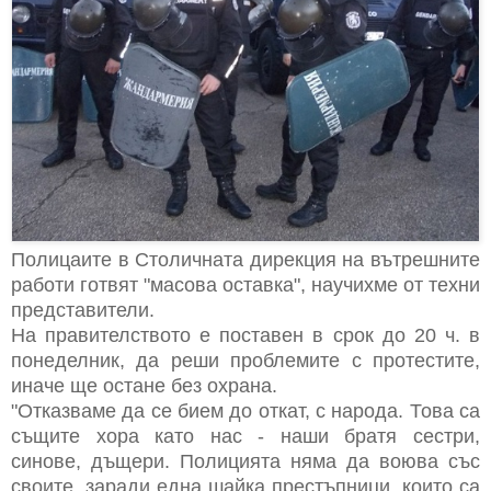
Полицаите в Столичната дирекция на вътрешните
работи готвят "масова оставка", научихме от техни
представители.
На правителството е поставен в срок до 20 ч. в
понеделник, да реши проблемите с протестите,
иначе ще остане без охрана.
"Отказваме да се бием до откат, с народа. Това са
същите хора като нас - наши братя сестри,
синове, дъщери. Полицията няма да воюва със
своите, заради една шайка престъпници, които са