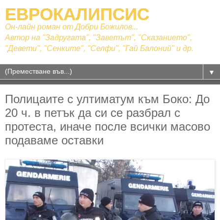
ЕВРОКАЛИПСИС
Он-лайн роман от Добри Божилов...
Автор на "Задругата", "Заветът", "Сказанието",
"Девети", "Сенките", "Селфи", "Гай Балоний" и др.
▼
Полицаите с ултиматум към Боко: До
20 ч. в петък да си се разбрал с
протеста, иначе после всички масово
подаваме оставки