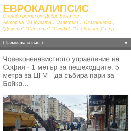
ЕВРОКАЛИПСИС
Он-лайн роман от Добри Божилов...
Автор на "Задругата", "Заветът", "Сказанието",
"Девети", "Сенките", "Селфи", "Гай Балоний" и др.
▼
Човеконенавистното управление на
София - 1 метър за пешеходците, 5
метра за ЦГМ - да събира пари за
Бойко...