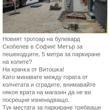
Новият тротоар на булевард
Скобелев в София! Метър за
пешеходците, 5 метра за паркиране
на колите?
На крачка от Витошка!
Като минавате между гората от
колчетата и сградите, внимавайте
някоя врата на магазин да не ви
посрещне изненадващо.
Тук местата за паркиране трябваше