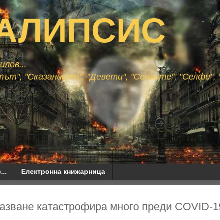
АЛИПСИС
лов...
ът", "Сказанието", "Девети", "Сенките", "Селфи", "
...
Електронна книжарница
азване катастрофира много преди COVID-19.