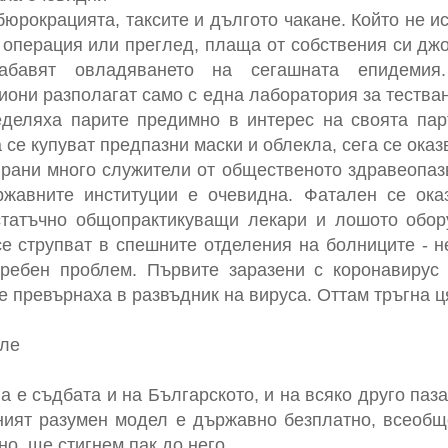
юрокрацията, таксите и дългото чакане. Който не и
операция или преглед, плаща от собствения си дж
абавят овладяването на сегашната епидемия
иони разполагат само с една лаборатория за тества
деляха парите предимно в интерес на своята пар
а се купуват предпазни маски и облекла, сега се ока
ани много служители от общественото здравеопазв
ржавните институции е очевидна. Фатален се ока
статъчно общопрактикуващи лекари и лошото обо
е струпват в спешните отделения на болниците - 
ребен проблем. Първите заразени с коронавирус
е превърнаха в развъдник на вируса. Оттам тръгна 
еле
а е съдбата и на Българското, и на всяко друго паз
еният разумен модел е държавно безплатно, всеобщ
но, ще стигнем пак до него.