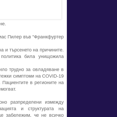
не.
биас Пилер във "Франкфуртер
а и търсенето на причините.
 политика била унищожила
ило трудно за овладяване в
с тежки симптоми на COVID-19
. Пациентите в регионите на
могват.
рно разпределени измежду
зацията и структурата на
ще забележим, че не всичко