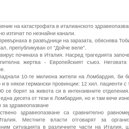
жение на катастрофата в италианското здравеопазва
 но изтичат по незнайни канали.
превърнаха в развъдници на заразата, обяснява То
ал, препубликуван от "Дойче веле".
авирус починаха в Италия. Насред трагедията започв
упителна жертва - Европейският съюз. Неговата
е.
зпаднали 10-те милиона жители на Ломбардия, би б
 и в някои германски провинции: 12 хил. пациенти 
00 се борят за живота си в интензивните отделения
дна десета от тези в Ломбардия, но и там вече изне
е за здравеопазване
ствено здравеопазване са сравнително равноме
талия. Местните власти отговарят за органи
вним ситуацията в различните части на Италия, 