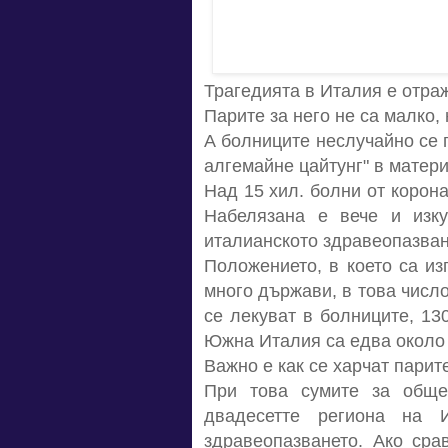
Трагедията в Италия е отра
Парите за него не са малко,
А болниците неслучайно се 
алгемайне цайтунг" в матери
Над 15 хил. болни от корон
Набелязана е вече и изк
италианското здравеопазван
Положението, в което са и
много държави, в това число
се лекуват в болниците, 13
Южна Италия са едва около е
Важно е как се харчат парит
При това сумите за обще
двадесетте региона на И
здравеопазването. Ако сра