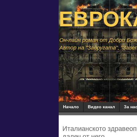
ЕВРОК
Он-лайн роман от Добри Божи
Автор на "Задругата", "Завет
Начало
Видео канал
За нас
Италианското здравеоп
далеч от него...