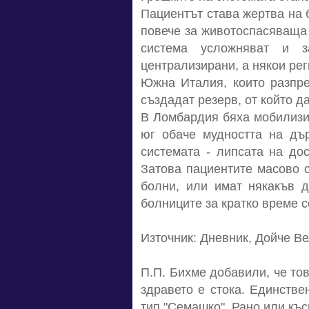
Пациентът става жертва на б
повече за животоспасяваща 
система усложняват и з
централизирани, а някои рег
Южна Италия, които разпре
създадат резерв, от който д
В Ломбардия бяха мобилизир
юг обаче мудността на дъ
системата - липсата на до
Затова пациентите масово с
болни, или имат някакъв д
болниците за кратко време с
Източник: Дневник, Дойче В
П.П. Бихме добавили, че тов
здравето е стока. Единств
тип "Семашко". Рано или къс