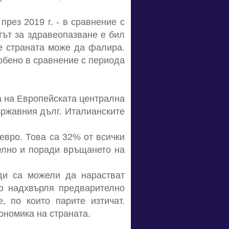
рез 2019 г. - в сравнение с
тът за здравеопазване е бил
че страната може да фалира.
собено в сравнение с периода
а на Европейската централна
ържавния дълг. Италианските
 евро. Това са 32% от всички
телно и поради връщането на
оди са можели да нарастват
но надхвърля предварително
, по които парите изтичат.
номика на страната.