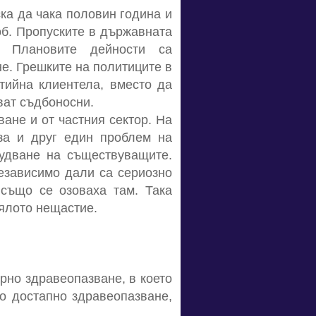
ска да чака половин година и
об. Пропуските в държавната
. Плановите дейности са
не. Грешките на политиците в
тийна клиентела, вместо да
зват съдбоносни.
ане и от частния сектор. На
за и друг един проблем на
рудване на съществуващите.
независимо дали са сериозно
 също се озоваха там. Така
цялото нещастие.
арно здравеопазване, в което
о достапно здравеопазване,