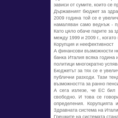
зависи от сумите, които се п
Държавният бюджет за здрав
2009 година той се е увели
намаляван само веднъж - пр
Като цяло обаче парите за з
между 1999 и 2009 г., когат
Корупция и неефективност
А финансови възможности не
банка Италия всяка година 
политици многократно успява
Бюджетът за тях се е увелич
публични разходи. Тази тен
възможността за ранно пенс
А сега излезе, че ЕС бил 
свободно. И това се говор
определения. Корупцията и
Здравната система на Итали
Грешките на системата стан