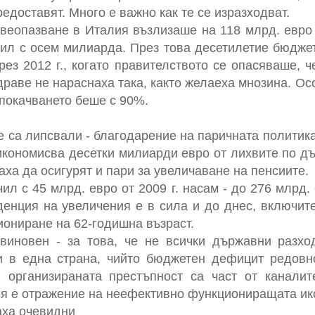
редоставят. Много е важно как те се изразходват.
еопазване в Италия възлизаше на 118 млрд. евро п
чил с осем милиарда. През това десетилетие бюдже
ез 2012 г., когато правителството се опасяваше, 
драве не нараснаха така, както желаеха мнозина. О
о покачването беше с 90%.
 са липсвали - благодарение на паричната политик
икономисва десетки милиарди евро от лихвите по д
ха да осигурят и пари за увеличаване на пенсиите.
ил с 45 млрд. евро от 2009 г. насам - до 276 млрд.
денция на увеличения е в сила и до днес, включи
иониране на 62-годишна възраст.
виновен - за това, че не всички държавни разх
и в една страна, чийто бюджетен дефицит редов
 организираната престъпност са част от каналите
я е отражение на неефективно функциониращата ико
аха очевидни