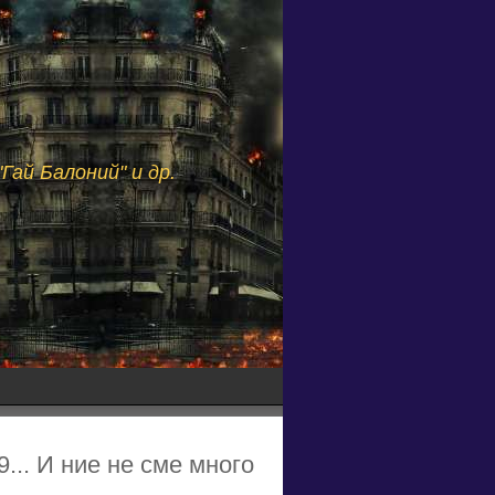
Гай Балоний" и др.
.. И ние не сме много