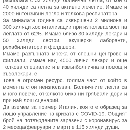
разполага с 53 хиляди болнични легла, от които
40 хиляди са легла за активно лечение. Имаме и
2000 интензивни легла и толкова респиратора.
За миналата година са извършени 2 милиона и
300 хиляди хоспитализации при използваемост на
леглата от 62%. Имаме близо 30 хиляди лекари и
50 хиляди сестри, акушерки лаборанти,
рехабилитатори и фелдшери.
Имаме разгърната мрежа от спешни центрове и
филиали, имаме над 4500 лични лекари и още
толкова специалисти в извънболничната помощ и
зъболекари. е
Това е огромен ресурс, голяма част от който в
момента стои неизползван. Болничните легла са
много повече, отколкото биха ни трябвали дори и
при най-лош сценарий.
Да вземем за пример Италия, която е образец за
лошо управление на кризата с COVID-19. Общият
брой на потвърдените заразени с коронавирус за
2 месеца(февруари и март) е 115 хиляди души.