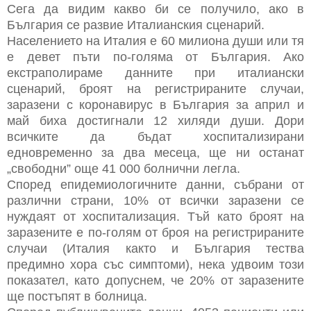
Сега да видим какво би се получило, ако в
България се развие Италианския сценарий.
Населението на Италия е 60 милиона души или тя
е девет пъти по-голяма от България. Ако
екстраполираме данните при италиански
сценарий, броят на регистрираните случаи,
заразени с коронавирус в България за април и
май биха достигнали 12 хиляди души. Дори
всичките да бъдат хоспитализирани
едновременно за два месеца, ще ни останат
„свободни” още 41 000 болнични легла.
Според епидемиологичните данни, събрани от
различни страни, 10% от всички заразени се
нуждаят от хоспитализация. Тъй като броят на
заразените е по-голям от броя на регистрираните
случаи (Италия както и България тества
предимно хора със симптоми), нека удвоим този
показател, като допуснем, че 20% от заразените
ще постъпят в болница.