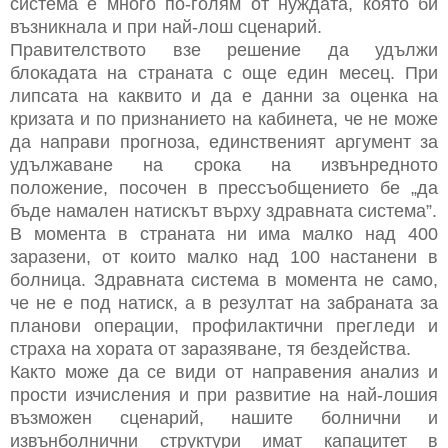
система е много по-голям от нуждата, която би
възникнала и при най-лош сценарий.
Правителството взе решение да удължи
блокадата на страната с още един месец. При
липсата на каквито и да е данни за оценка на
кризата и по признанието на кабинета, че не може
да направи прогноза, единственият аргумент за
удължаване на срока на извънредното
положение, посочен в прессъобщението бе „да
бъде намален натискът върху здравната система”.
В момента в страната ни има малко над 400
заразени, от които малко над 100 настанени в
болница. Здравната система в момента не само,
че не е под натиск, а в резултат на забраната за
планови операции, профилактични прегледи и
страха на хората от заразяване, тя бездейства.
Както може да се види от направения анализ и
прости изчисления и при развитие на най-лошия
възможен сценарий, нашите болнични и
извънболнични структури имат капацитет в