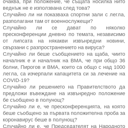
очаква, при положение, че същата носилка нито
веднъж не е използвана след това?
Случайно ли ни показваха спортни зали с легла,
разполагани там от военнослужещи?
Случайно ли се дават по няколко
пресконференции дневно по темата, независимо
от липсата на някакви извънредни новини,
свързани с разпространението на вируса?
Случайно ли беше съобщението на щаба, чиито
началник е и началник на ВМА, че при общо 36
болни, Пирогов и ВМА, които са общо с над 1000
легла, са изчерпали капацитета си за лечение на
COVID-19?
Случайно ли решението на Правителството да
предложи въвеждане на извънредно положение
бе съобщено в полунощ?
Случайно ли е, че пресконференцията, на която
беше съобщено за първата положителна проба за
коронавирус беше в полунощ?
Случайно ли е, че Председателят на Народното