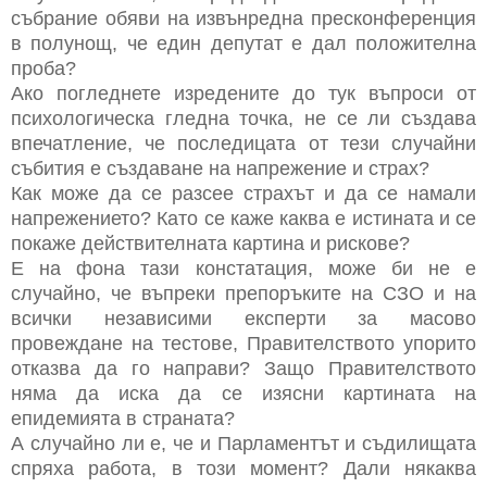
събрание обяви на извънредна пресконференция
в полунощ, че един депутат е дал положителна
проба?
Ако погледнете изредените до тук въпроси от
психологическа гледна точка, не се ли създава
впечатление, че последицата от тези случайни
събития е създаване на напрежение и страх?
Как може да се разсее страхът и да се намали
напрежението? Като се каже каква е истината и се
покаже действителната картина и рискове?
Е на фона тази констатация, може би не е
случайно, че въпреки препоръките на СЗО и на
всички независими експерти за масово
провеждане на тестове, Правителството упорито
отказва да го направи? Защо Правителството
няма да иска да се изясни картината на
епидемията в страната?
А случайно ли е, че и Парламентът и съдилищата
спряха работа, в този момент? Дали някаква