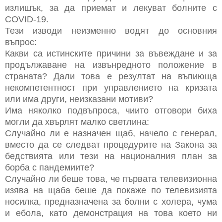
излишък, за да приемат и лекуват болните с
COVID-19.
Тези изводи неизменно водят до основния
въпрос:
Какви са истинските причини за въвеждане и за
продължаване на извънредното положение в
страната? Дали това е резултат на въпиюща
некомпетентност при управлението на кризата
или има други, неизказани мотиви?
Има няколко подвъпроса, чиито отговори биха
могли да хвърлят малко светлина:
Случайно ли е назначен щаб, начело с генерал,
вместо да се следват процедурите на Закона за
бедствията или тези на националния план за
борба с пандемиите?
Случайно ли беше това, че първата телевизионна
изява на щаба беше да покаже по телевизията
носилка, предназначена за болни с холера, чума
и ебола, като демонстрация на това което ни