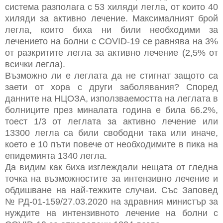
система разполага с 53 хиляди легла, от които 40
хиляди за активно лечение. Максималният брой
легла, които биха ни били необходими за
лечението на болни с COVID-19 се равнява на 3%
от разкритите легла за активно лечение (2,5% от
всички легла).
Възможно ли е леглата да не стигнат защото са
заети от хора с други заболявания? Според
данните на НЦОЗА, използваемостта на леглата в
болниците през миналата година е била 66.2%,
тоест 1/3 от леглата за активно лечение или
13300 легла са били свободни така или иначе,
което е 10 пъти повече от необходимите в пика на
епидемията 1340 легла.
Да видим как биха изглеждали нещата от гледна
точка на възможностите за интензивно лечение и
обдишване на най-тежките случаи. Със Заповед
№ РД-01-159/27.03.2020 на здравния министър за
нуждите на интензивното лечение на болни с