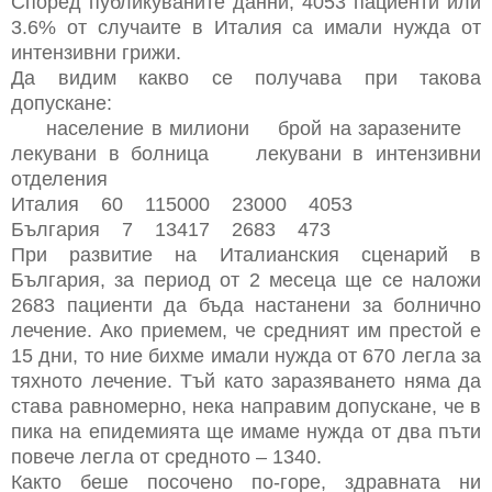
Според публикуваните данни, 4053 пациенти или
3.6% от случаите в Италия са имали нужда от
интензивни грижи.
Да видим какво се получава при такова
допускане:
население в милиони брой на заразените
лекувани в болница лекувани в интензивни
отделения
Италия 60 115000 23000 4053
България 7 13417 2683 473
При развитие на Италианския сценарий в
България, за период от 2 месеца ще се наложи
2683 пациенти да бъда настанени за болнично
лечение. Ако приемем, че средният им престой е
15 дни, то ние бихме имали нужда от 670 легла за
тяхното лечение. Тъй като заразяването няма да
става равномерно, нека направим допускане, че в
пика на епидемията ще имаме нужда от два пъти
повече легла от средното – 1340.
Както беше посочено по-горе, здравната ни