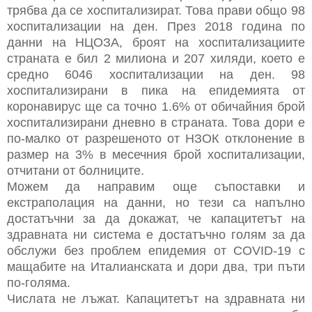
трябва да се хоспитализират. Това прави общо 98
хоспитализации на ден. През 2018 година по
данни на НЦОЗА, броят на хоспитализациите
страната е бил 2 милиона и 207 хиляди, което е
средно 6046 хоспитализации на ден. 98
хоспитализирани в пика на епидемията от
коронавирус ще са точно 1.6% от обичайния брой
хоспитализирани дневно в страната. Това дори е
по-малко от разрешеното от НЗОК отклонение в
размер на 3% в месечния брой хоспитализации,
отчитани от болниците.
Можем да направим още съпоставки и
екстраполация на данни, но тези са напълно
достатъчни за да докажат, че капацитетът на
здравната ни система е достатъчно голям за да
обслужи без проблем епидемия от COVID-19 с
мащабите на Италианската и дори два, три пъти
по-голяма.
Числата не лъжат. Капацитетът на здравната ни