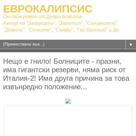
ЕВРОКАЛИПСИС
Он-лайн роман от Добри Божилов...
Автор на "Задругата", "Заветът", "Сказанието",
"Девети", "Сенките", "Селфи", "Гай Балоний" и др.
▼
Нещо е гнило! Болниците - празни,
има гигантски резерви, няма риск от
Италия-2! Има друга причина за това
извънредно положение...