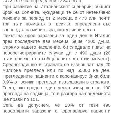
COVID-19 са определени 1324 легла.
При развитие на Италианският сценарий, общият
брой на болните, нуждаещи те се от интензивно
лечение за период от 2 месеца е 473 или почти
три пъти по-малък от всички, определени със
заповедта на министъра, интензивни легла.
Пикът на броя заразени за един ден в Италия
през последните два месеца беше 4200 души.
Спрямо нашето население, би следвало пикът на
новорегистрираните случаи да е 490 души (20
пъти повече от съобщаваните до този момент).
Средногодишно в страната се извършват над 20
милиона прегледа или по над 55000 на ден.
Прегледаните пациенти с коронавирус биха били
0,9% от всички прегледи, извършвани в страната.
Тоест, ако средно един лекар извършва по 100
прегледа на седмица, то в разгара на пандемията
ще прави по 101.
Сега да допуснем, че 20% от тези 490
новооткрити заразени с коронавирус пациенти