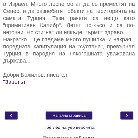
в Израел. Много лесно могат да се преместят на
Север, и да разнебитят обекти на територията на
самата Турция. Тези ракети са нещо като
"примитивен Калибр". Летят по-късо и са по-
неточни. Но стигнат ли някъде, гърмят здраво.
Накратко - ще гледаме много пушилка, и накрая -
поредната капитулация на "султана", превърнал
Турция в пародия на някогашната уважавана
държава...
Добри Божилов, писател
"Заветът"
‹
›
Начална страница
Преглед на уеб версията