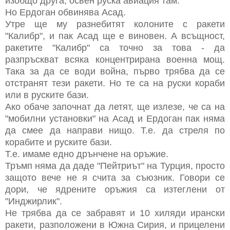
изобщо друга, освен руска авиация там.
Но Ердоган обвинява Асад.
Утре ще му разнебитят колоните с ракети
"Калибр", и пак Асад ще е виновен. А всъщност,
ракетите "Калибр" са точно за това - да
разпръскват всяка концентрирана военна мощ.
Така за да се води война, първо трябва да се
отстранят тези ракети. Но те са на руски кораби
или в руските бази.
Ако обаче започнат да летят, ще излезе, че са на
"мобилни установки" на Асад и Ердоган пак няма
да смее да направи нищо. Т.е. да стреля по
корабите и руските бази.
Т.е. имаме едно дрънчене на оръжие.
Тръмп няма да даде "Пейтриът" на Турция, просто
защото вече не я счита за съюзник. Говори се
дори, че ядрените оръжия са изтеглени от
"Инджирлик".
Не трябва да се забравят и 10 хиляди ирански
ракети, разположени в Южна Сирия, и прицелени