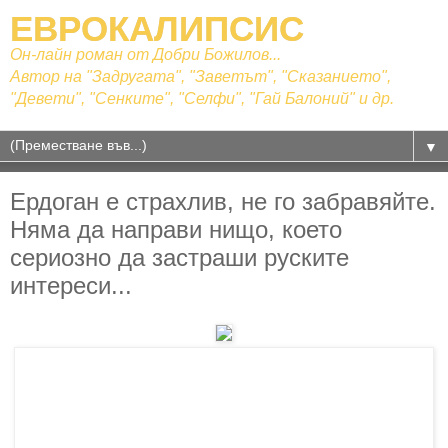
ЕВРОКАЛИПСИС
Он-лайн роман от Добри Божилов...
Автор на "Задругата", "Заветът", "Сказанието",
"Девети", "Сенките", "Селфи", "Гай Балоний" и др.
▼
Ердоган е страхлив, не го забравяйте.
Няма да направи нищо, което
сериозно да застраши руските
интереси...