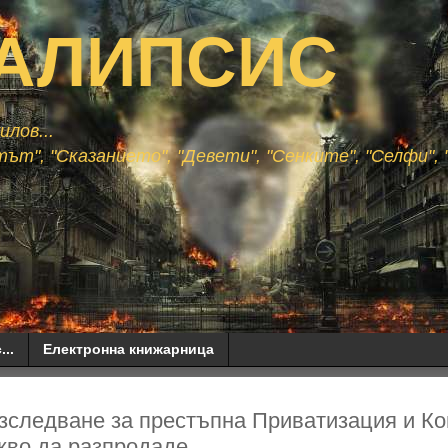
АЛИПСИС
лов...
ът", "Сказанието", "Девети", "Сенките", "Селфи", "
...
Електронна книжарница
зследване за престъпна Приватизация и Ко
акво да разпродаде...