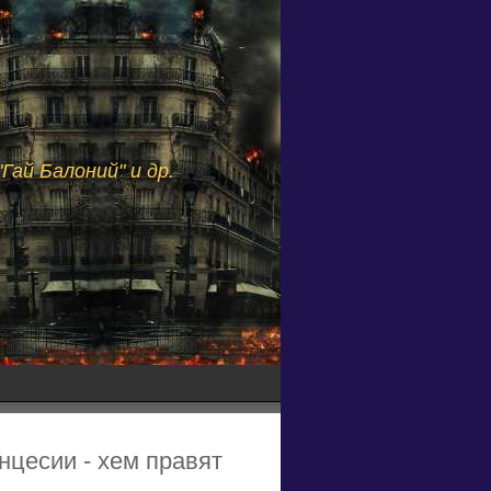
Гай Балоний" и др.
нцесии - хем правят