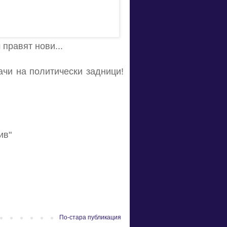
правят нови...
зачи на политически задници!
ив"
По-стара публикация