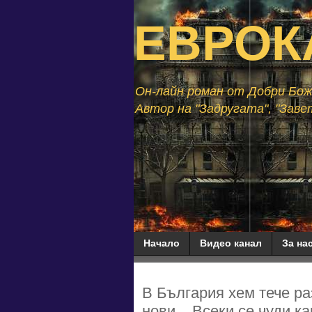
ЕВРОК
Он-лайн роман от Добри Божи
Автор на "Задругата", "Завет
Начало
Видео канал
За нас
В България хем тече ра
нови... Всеки се чуди к