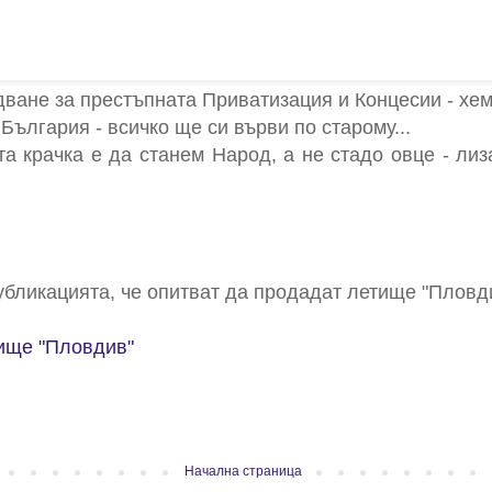
ване за престъпната Приватизация и Концесии - хем 
България - всичко ще си върви по старому...
та крачка е да станем Народ, а не стадо овце - ли
публикацията, че опитват да продадат летище "Пловд
тище "Пловдив"
Начална страница