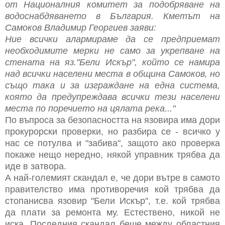
от Националния комитет за подобряване на
водоснабдяването в България. Кметът на
Самоков Владимир Георгиев заяви:
Ние всички алармираме да се предприемат
необходимите мерки не само за укрепване на
стената на яз."Бели Искър", който се намира
над всички населени места в община Самоков, но
също така и за изграждане на една система,
която да предупреждава всички тези населени
места по поречието на цялата река..."
По въпроса за безопасността на язовира има дори
прокурорски проверки, но разбира се - всичко у
нас се потулва и "забива", защото ако проверка
покаже нещо нередно, някой управник трябва да
иде в затвора.
А най-големият скандал е, че дори вътре в самото
правителство има противоречия кой трябва да
стопанисва язовир "Бели Искър", т.е. кой трябва
да плати за ремонта му. Естествено, никой не
иска. Последния скандал беше между областния