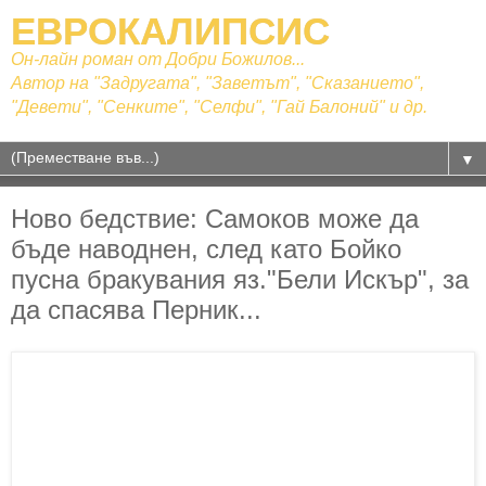
ЕВРОКАЛИПСИС
Он-лайн роман от Добри Божилов...
Автор на "Задругата", "Заветът", "Сказанието",
"Девети", "Сенките", "Селфи", "Гай Балоний" и др.
▼
Ново бедствие: Самоков може да
бъде наводнен, след като Бойко
пусна бракувания яз."Бели Искър", за
да спасява Перник...