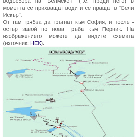
водосбора на "Белмекен" (т.е. преди него) в
момента се прихващат води и се пращат в "Бели
Искър".
От там трябва да тръгнат към София, и после -
остър завой по нова тръба към Перник. На
изображението можете да видите схемата
(източник:
НЕК
).