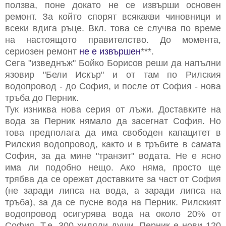
ползва, поне докато не се извърши основен
ремонт. За който спорят всякакви чиновници и
всеки вдига ръце. Вкл. това се случва по време
на настоящото правителство. До момента,
сериозен ремонт
не е извършен
***.
Сега "изведнъж" Бойко Борисов реши да напълни
язовир "Бели Искър" и от там по Рилския
водопровод - до София, и после от София - нова
тръба до Перник.
Тук изниква нова серия от лъжи. Доставките на
вода за Перник нямало да засегнат София. Но
това предполага да има свободен капацитет в
Рилския водопровод, както и в тръбите в самата
София, за да мине "транзит" водата. Не е ясно
има ли подобно нещо. Ако няма, просто ще
трябва да се орежат доставките за част от София
(не заради липса на вода, а заради липса на
тръба), за да се пусне вода на Перник. Рилският
водопровод осигурява вода на около 20% от
София. Т.е. 300 хиляди души. Перник е нови 120