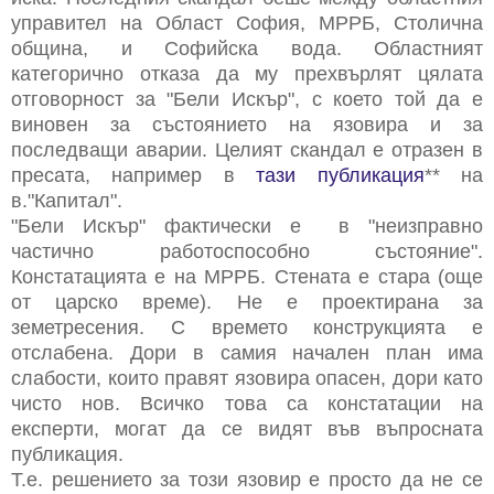
управител на Област София, МРРБ, Столична
община, и Софийска вода. Областният
категорично отказа да му прехвърлят цялата
отговорност за "Бели Искър", с което той да е
виновен за състоянието на язовира и за
последващи аварии. Целият скандал е отразен в
пресата, например в
тази публикация
** на
в."Капитал".
"Бели Искър" фактически е в "неизправно
частично работоспособно състояние".
Констатацията е на МРРБ. Стената е стара (още
от царско време). Не е проектирана за
земетресения. С времето конструкцията е
отслабена. Дори в самия начален план има
слабости, които правят язовира опасен, дори като
чисто нов. Всичко това са констатации на
експерти, могат да се видят във въпросната
публикация.
Т.е. решението за този язовир е просто да не се