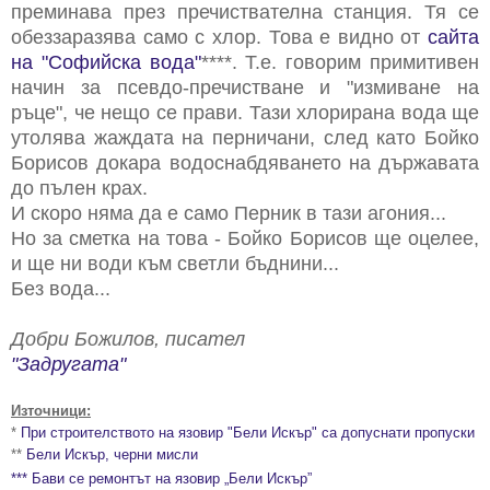
преминава през пречиствателна станция. Тя се
обеззаразява само с хлор. Това е видно от
сайта
на "Софийска вода"
****. Т.е. говорим примитивен
начин за псевдо-пречистване и "измиване на
ръце", че нещо се прави. Тази хлорирана вода ще
утолява жаждата на перничани, след като Бойко
Борисов докара водоснабдяването на държавата
до пълен крах.
И скоро няма да е само Перник в тази агония...
Но за сметка на това - Бойко Борисов ще оцелее,
и ще ни води към светли бъднини...
Без вода...
Добри Божилов, писател
"Задругата"
Източници:
*
При строителството на язовир "Бели Искър" са допуснати пропуски
**
Бели Искър, черни мисли
*** Бави се ремонтът на язовир „Бели Искър”