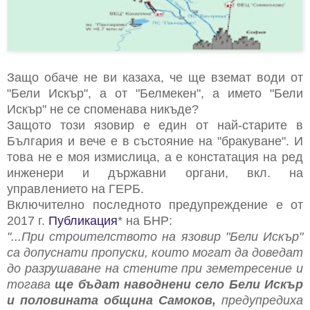
Защо обаче не ви казаха, че ще вземат води от
"Бели Искър", а от "Белмекен", а името "Бели
Искър" не се споменава никъде?
Защото този язовир е един от най-старите в
България и вече е в състояние на "бракуване". И
това не е моя измислица, а е констатация на ред
инженери и държавни органи, вкл. на
управлението на ГЕРБ.
Включително последното предупреждение е от
2017 г.
Публикация
* на БНР:
"...При строителството на язовир "Бели Искър"
са допуснати пропуски, които могат да доведат
до разрушаване на стените при земетресение и
тогава
ще бъдат наводнени село Бели Искър
и половината община Самоков,
предупредиха