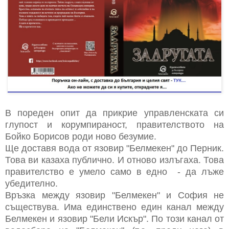
В пореден опит да прикрие управленската си
глупост и корумпираност, правителството на
Бойко Борисов роди ново безумие.
Ще доставя вода от язовир "Белмекен" до Перник.
Това ви казаха публично. И отново излъгаха. Това
правителство е умело само в едно - да лъже
убедително.
Връзка между язовир "Белмекен" и София не
съществува. Има единствено един канал между
Белмекен и язовир "Бели Искър". По този канал от