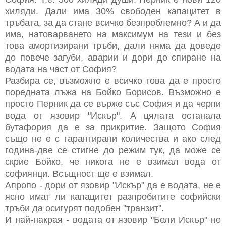
хиляди. Дали има 30% свободен капацитет в
тръбата, за да стане всичко безпроблемно? А и да
има, натоварването на максимум на тези и без
това амортизирани тръби, дали няма да доведе
до повече загуби, аварии и дори до спиране на
водата на част от София?
Разбира се, възможно е всичко това да е просто
поредната лъжа на Бойко Борисов. Възможно е
просто Перник да се върже със София и да черпи
вода от язовир "Искър". А цялата останала
бутафория да е за прикритие. Защото София
също не е с гарантирани количества и ако след
година-две се стигне до режим тук, да може се
скрие Бойко, че никога не е взимал вода от
софиянци. Всъщност ще е взимал.
Апропо - дори от язовир "Искър" да е водата, не е
ясно имат ли капацитет разпробитите софийски
тръби да осигурят подобен "транзит".
И най-накрая - водата от язовир "Бели Искър" не