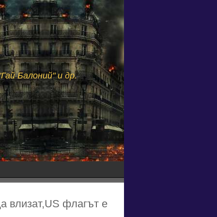
Гай Балоний" и др.
да влизат,US флагът е