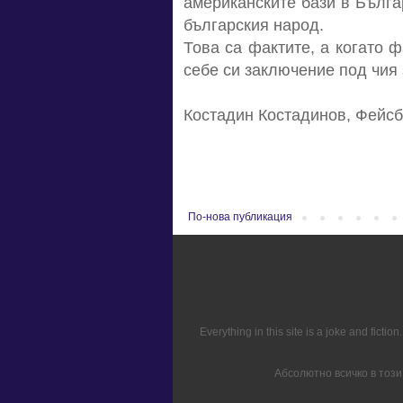
американските бази в Бълга
българския народ.
Това са фактите, а когато ф
себе си заключение под чия 
Костадин Костадинов, Фейсб
По-нова публикация
Everything in this site is a joke and fict
Абсолютно всичко в този 