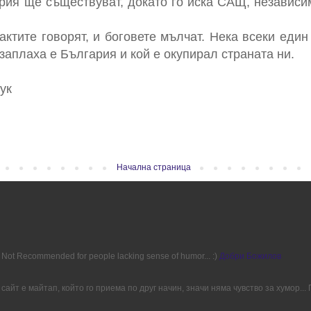
рия ще съществуват, докато го иска САЩ, независи
актите говорят, и боговете мълчат. Нека всеки еди
заплаха е България и кой е окупирал страната ни.
ук
Начална страница
ion. Not Recommended for people lacking sense of humor... :)
Добри Божилов
сайт е майтап, който го приема по друг начин, значи няма чувство за хумор..