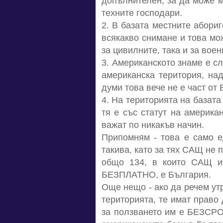
допълнителен, за да може ме
техните господари.
2. В базата местните абориг
всякакво снимане и това мож
за цивилните, така и за воен
3. Американското знаме е сл
американска територия, над
думи това вече не е част от
4. На територията на базата
тя е със статут на американ
важат по никакъв начин.
Припомням - това е само е
такива, като за тях САЩ не 
общо 134, в които САЩ им
БЕЗПЛАТНО, е България.
Още нещо - ако да речем ут
територията, те имат право 
за ползването им е БЕЗСРО