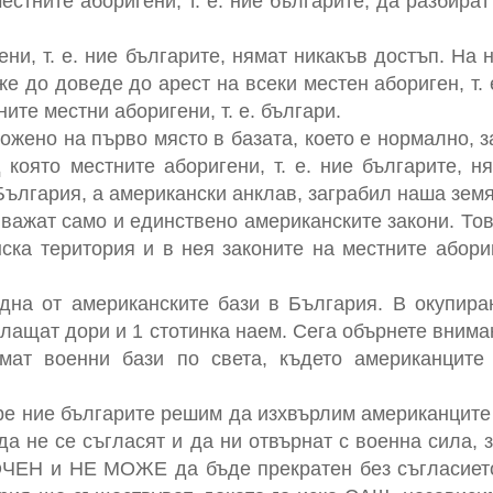
стните аборигени, т. е. ние българите, да разбира
ени, т. е. ние българите, нямат никакъв достъп. На
е до доведе до арест на всеки местен абориген, т. 
ните местни аборигени, т. е. българи.
ожено на първо място в базата, което е нормално, з
 която местните аборигени, т. е. ние българите, н
 България, а американски анклав, заграбил наша земя
 важат само и единствено американските закони. То
ска територия и в нея законите на местните абориг
дна от американските бази в България. В окупир
плащат дори и 1 стотинка наем. Сега обърнете внима
ат военни бази по света, където американците
ре ние българите решим да изхвърлим американците 
да не се съгласят и да ни отвърнат с военна сила,
ЧЕН и НЕ МОЖЕ да бъде прекратен без съгласието 