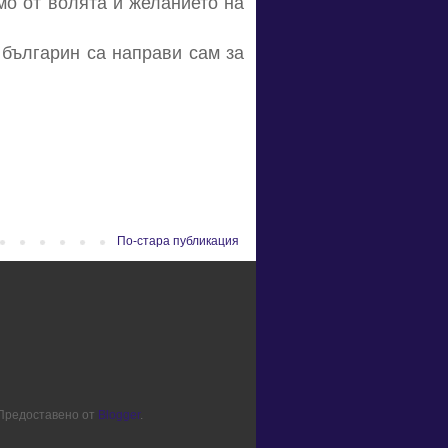
мо от волята и желанието на
н българин са направи сам за
По-стара публикация
. Предоставено от
Blogger
.