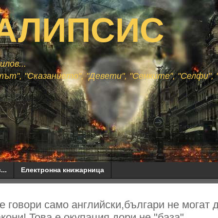
АЛИПСИС
лов...
ът", "Сказанието", "Девети", "Сенките", "Селфи", "
...
Електронна книжарница
 говори само английски,българи не могат 
кони! Това е окупация,дори не "база"...