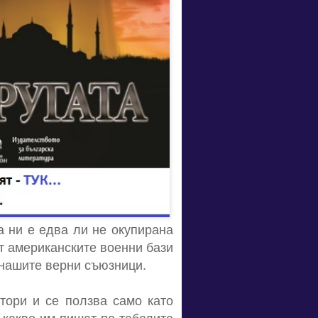
а ни е едва ли не окупирана
от американските военни бази
т нашите верни съюзници.
втори и се ползва само като