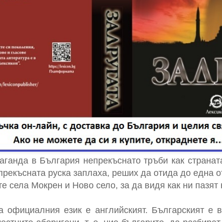
ганда в България непрекъснато тръби как странат
прекъсната руска заплаха, реших да отида до една 
те села Мокрен и Ново село, за да видя как ни пазя
а официалния език е английският. Българският е 