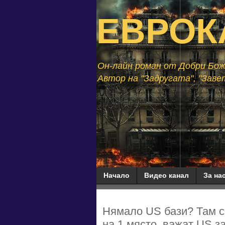
ЕВРОК
Он-лайн роман от Добри Божи
Автор на "Задругата", "Завет
Начало
Видео канал
За нас
Нямало US бази? Там се
на 1 място, важат US за