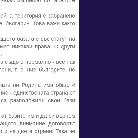
т какво им пишат по табелите
 нейна територия е забранено
е. българин. Това важи както
ащото базата е със статут на
ямат никакви права. С други
.
ва също е нормално - все пак
ени, т. е. ние българите, не
аната ни Родина има общо 4
ние - единствената страна от
 са разположили свои бази
от базите им и да си върнем
 защото, внимание, договорът
и на двете страни! Така че