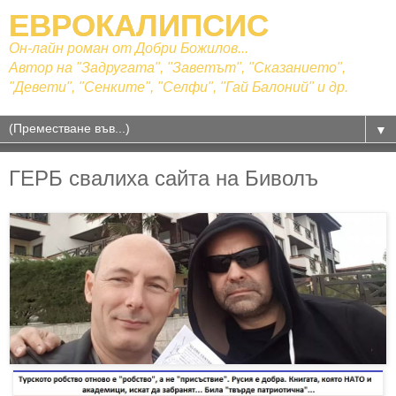
ЕВРОКАЛИПСИС
Он-лайн роман от Добри Божилов...
Автор на "Задругата", "Заветът", "Сказанието",
"Девети", "Сенките", "Селфи", "Гай Балоний" и др.
▼
ГЕРБ свалиха сайта на Биволъ