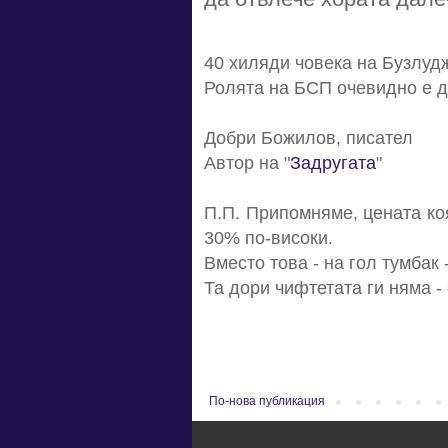
40 хиляди човека на Бузлуд
Ролята на БСП очевидно е да
Добри Божилов, писател
Автор на "
Задругата
"
П.П. Припомняме, цената коя
30% по-високи.
Вместо това - на гол тумбак 
Та дори чифтетата ги няма - 
По-нова публикация