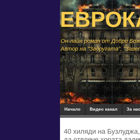
ЕВРОК
Он-лайн роман от Добри Божи
Автор на "Задругата", "Завет
Начало
Видео канал
За нас
40 хиляди на Бузлуджа
да отвлече хората дале