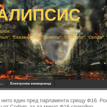
АЛИПСИС
лов...
ът", "Сказанието", "Девети", "Сенките", "Селфи", "
...
Електронна книжарница
, нито един пред парламента срещу Ф16. Ро
ч от София, за да минат Ф16 спокойно...