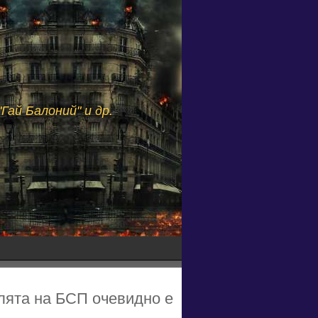
Гай Балоний" и др.
лята на БСП очевидно е