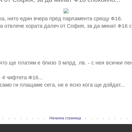
жа, нито един вчера пред парламента срещу Ф16.
 отвлече хората далеч от София, за да минат Ф16 с
то ще платим е близо 3 млрд. лв. - с нея всички пен
- 4 чифтета Ф16...
само ги плащаме сега, не е ясно кога ще дойдат...
Начална страница