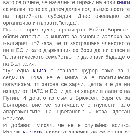
Като се отчете, че началните тиражи на нови
книги
са малки, то те са далеч далеч под възможностите
на партийната субсидия. Днес очевидно се
организира и първата "клада".
По-рано през деня, премиерът Бойко Борисов
обяви авторът на книгата за основна заплаха за
България. Той каза, че тя застрашава членството
ни в ЕС и като държавник се бори да ни спаси в
"атлантическото семейство" и да опази бъдещето
на България.
"Тук една
книга
е станала фурор само за 1
седмица. Това не е книга, а е политически
популизъм, тя затова се харчи, целта и е да ни
извади от НАТО и ЕС, и да ни хвърли в лапите на
Путин. И докато аз съм в Брюксел, боря се за
България, вие ме занимавате с глупости като
апартаментите на Цветанов." - каза ядосан
Борисов.
И добави: "Мисля, че не е случайно всичко.
Излиза
книгата
, народът започва да се опива от