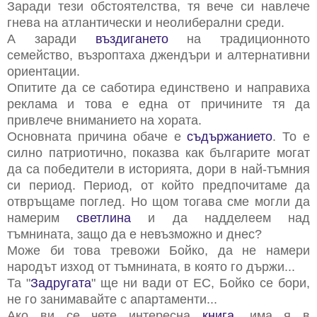
Заради тези обстоятелства, тя вече си навлече
гнева на атлантически и неолиберални среди.
А заради
въздигането
на традиционното
семейство, възроптаха джендъри и алтернативни
ориентации.
Опитите да се саботира единствено и направиха
реклама и това е една от причините тя да
привлече вниманието на хората.
Основната причина обаче е
съдържанието
. То е
силно патриотично, показва как българите могат
да са победители в историята, дори в най-тъмния
си период. Период, от който предпочитаме да
отвръщаме поглед. Но щом тогава сме могли да
намерим
светлина
и да надделеем над
тъмнината, защо да е невъзможно и днес?
Може би това тревожи Бойко, да не намери
народът изход от тъмнината, в която го държи...
Та "
Задругата
" ще ни вади от ЕС, Бойко се бори,
не го занимавайте с апартаменти...
Ако ви се чете интересна
книга
, има я в