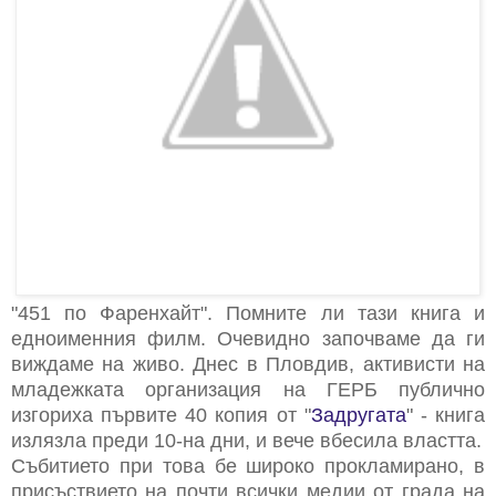
"451 по Фаренхайт". Помните ли тази книга и
едноименния филм. Очевидно започваме да ги
виждаме на живо. Днес в Пловдив, активисти на
младежката организация на ГЕРБ публично
изгориха първите 40 копия от "
Задругата
" - книга
излязла преди 10-на дни, и вече вбесила властта.
Събитието при това бе широко прокламирано, в
присъствието на почти всички медии от града на