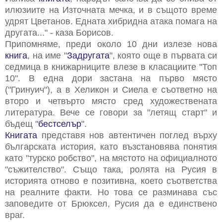
илюзиите на Източната мечка, и в същото време
удрят Цветанов. Едната хибридна атака помага на
другата..." - каза Борисов.
Припомняме, преди около 10 дни излезе нова
книга
, на име "
Задругата
", която още в първата си
седмица в книжарниците влезе в класациите "Топ
10". В една дори застана на първо място
("Гринуич"), а в Хеликон и Сиела е съответно на
второ и четвърто място сред художествената
литература. Вече се говори за "летящ старт" и
бъдещ "
бестселър
".
Книгата
представя нов автентичен поглед върху
българската история, като възстановява понятия
като "турско робство", на мястото на официалното
"съжителство". Също така, ролята на Русия в
историята отново е позитивна, което съответства
на реалните факти. Но това се разминава със
заповедите от Брюксел, Русия да е единствено
враг.