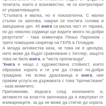
тепетата, които е всеизвестно, че се контролират
от управляващите.
"Стъпката е малка, но е показателна. С малки
стъпки се започва, накрая се постига голяма и
завършена цел. 40
книги
са малка част от тиража,
но до няколко седмици ще видите много по-добри
резултати" - така коментира Пеньо Пиронков -
трети помощник-секретар на ГЕРБ в Пловдив.
А млада активистка каза, че това не е цензура,
нито може да бъдат сравнявани с Хитлер, защото
това не било
книга
, а "чиста пропаганда".
"
Книга
е нещо с художествена стойност, което
образова хората и ги учи да стават по-добри
граждани. Не всяка драсканица е
книга
, ние
правим услуга на държавата с това "прочистване"
- каза момичето.
Припомняме, веднага след излизането и,
активисти на властта започнаха да я изкупуват от
книжарниците, за да не може да стигне до хората.