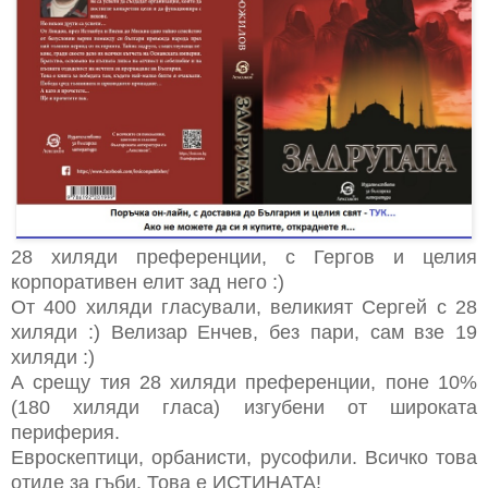
28 хиляди преференции, с Гергов и целия
корпоративен елит зад него :)
От 400 хиляди гласували, великият Сергей с 28
хиляди :) Велизар Енчев, без пари, сам взе 19
хиляди :)
А срещу тия 28 хиляди преференции, поне 10%
(180 хиляди гласа) изгубени от широката
периферия.
Евроскептици, орбанисти, русофили. Всичко това
отиде за гъби. Това е ИСТИНАТА!