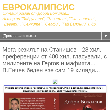
ЕВРОКАЛИПСИС
Он-лайн роман от Добри Божилов...
Автор на "Задругата", "Заветът", "Сказанието",
"Девети", "Сенките", "Селфи", "Гай Балоний" и др.
▼
Мега резилът на Станишев - 28 хил.
преференции от 400 хил. гласували, с
милионите на Гергов и мафията...
В.Енчев беден взе сам 19 хиляди...