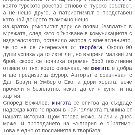
която турското робство отново е "турско робство",
а не нещо друго, а патриотизмът е представен
като най-доброто възможно нещо.
За кратко, ръкописът дори се появи безплатно в
Мрежата, след като объркване в комуникацията с
издателството, оставило автора с впечатлението,
че то не се интересува от
творбата
. Около 90
души успяха да го изтеглят, но въпреки малкия им
брой, скоро се появиха огромен брой позитивни
отзиви от тях, което означава, че
книгата
е добра
и ще предизвика фурор. Авторът е сравняван с
Дан Браун и Умберто Еко, а дори хората, вече
прочели я безплатно, искат да си я купят и на
хартия.
Според Божилов,
книгата
се опитва да създаде
надежда като го прави в най-голямата тъмнина от
нашата история. Щом тогава може, значи и днес
може, и пропадането на България е обратимо.
Това е едно от посланията в творбата.