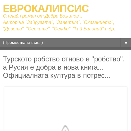
ЕВРОКАЛИПСИС
Он-лайн роман от Добри Божилов...
Автор на "Задругата", "Заветът", "Сказанието",
"Девети", "Сенките", "Селфи", "Гай Балоний" и др.
▼
Турското робство отново е "робство",
а Русия е добра в нова книга...
Официалната култура в потрес...