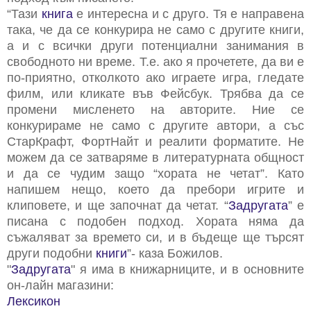
“Тази
книга
е интересна и с друго. Тя е направена
така, че да се конкурира не само с другите книги,
а и с всички други потенциални занимания в
свободното ни време. Т.е. ако я прочетете, да ви е
по-приятно, отколкото ако играете игра, гледате
филм, или кликате във Фейсбук. Трябва да се
промени мисленето на авторите. Ние се
конкурираме не само с другите автори, а със
СтарКрафт, ФортНайт и реалити форматите. Не
можем да се затваряме в литературната общност
и да се чудим защо “хората не четат”. Като
напишем нещо, което да пребори игрите и
клиповете, и ще започнат да четат. “
Задругата
” е
писана с подобен подход. Хората няма да
съжаляват за времето си, и в бъдеще ще търсят
други подобни
книги
”- каза Божилов.
"
Задругата
" я има в книжарниците, и в основните
он-лайн магазини:
Лексикон