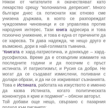
Някои от читателите я окачествяват като
лекарство срещу "колониална депресия". Много
българи днес са потиснати как отново сме
унизена държава, в която се разпореждат
чуждоземни чиновници и се управлява против
народния интерес. Тази
книга
адресира и това
психично унижение, и това е една от причините да
се харесва. Тя дава надежда, че нещо друго е
възможно, дори в най-голямата тъмнина.
“
Книгата
е хард-патриотична, и донякъде – хард-
русофилска. Време да е отхвърлим измамите на
последните години и да посочим с пръст
истината. И патриотизмът, и Русия са добри. Не
могат да се създават измислени, поливани с
долари образи, и да ни се изкривяват съзнанията.
Това е
Истината
, работата на изкуството е именно
да казва Истината, когато политическата
конюнктура я крие и подменя” – обясни авторът.
Той добави още нещо, свързано с пазарния
подход към писането: