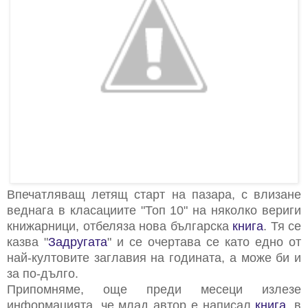
Впечатляващ летящ старт на пазара, с влизане
веднага в класациите "Топ 10" на няколко вериги
книжарници, отбеляза нова българска
книга
. Тя се
казва "
Задругата
" и се очертава се като едно от
най-култовите заглавия на годината, а може би и
за по-дълго.
Припомняме, още преди месеци излезе
информацията, че млад автор е написал
книга
, в