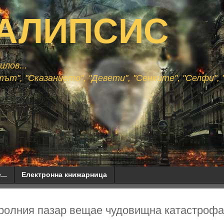
АЛИПСИС
лов...
ът", "Сказанието", "Девети", "Сенките", "Селфи", "
...
Електронна книжарница
тролния пазар вещае чудовищна катастрофа 