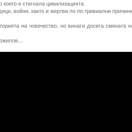
до което е стигнала цивилизацията.
дици, войни, както и жертви по по-тривиални причин
торията на човечество, но винаги досега смяната н
ожилов...