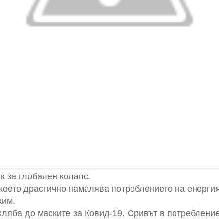
к за глобален колапс.
което драстично намалява потреблението на енерги
жим.
 хляба до маските за Ковид-19. Сривът в потреблени