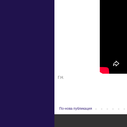
Г.Н.
По-нова публикация