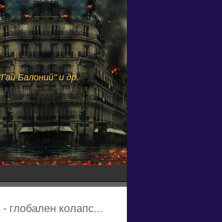
Гай Балоний" и др.
- глобален колапс...