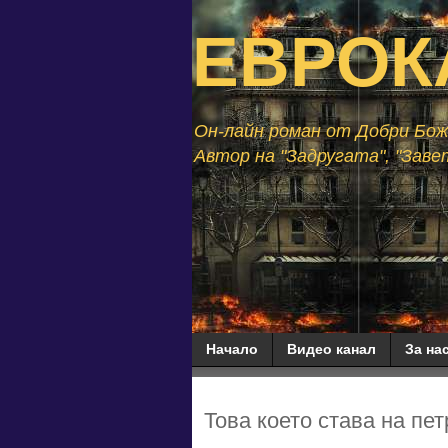
ЕВРОК
Он-лайн роман от Добри Божи
Автор на "Задругата", "Завет
Начало
Видео канал
За нас
Това което става на пе