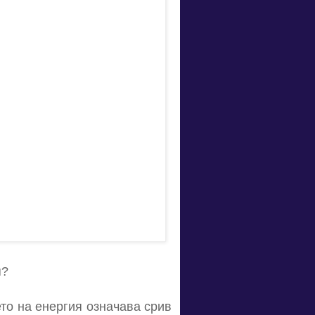
я?
ето на енергия означава срив