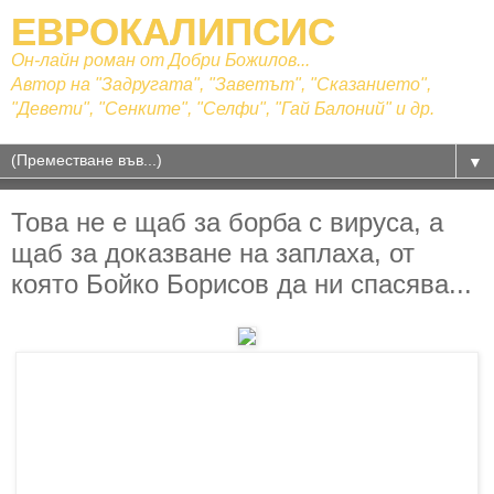
ЕВРОКАЛИПСИС
Он-лайн роман от Добри Божилов...
Автор на "Задругата", "Заветът", "Сказанието",
"Девети", "Сенките", "Селфи", "Гай Балоний" и др.
▼
Това не е щаб за борба с вируса, а
щаб за доказване на заплаха, от
която Бойко Борисов да ни спасява...