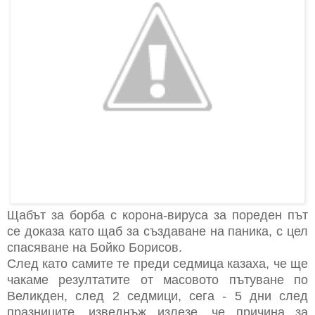
Щабът за борба с корона-вируса за пореден път
се доказа като щаб за създаване на паника, с цел
спасяване на Бойко Борисов.
След като самите те преди седмица казаха, че ще
чакаме резултатите от масовото пътуване по
Великден, след 2 седмици, сега - 5 дни след
празниците, изведнъж излезе, че причина за