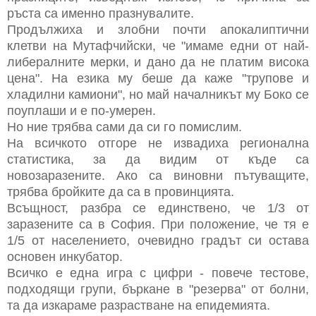
ръста са именно празнувалите.
Продължиха и злобни почти апокалиптични
клетви на Мутафчийски, че "имаме едни от най-
либералните мерки, и дано да не платим висока
цена". На езика му беше да каже "трупове и
хладилни камиони", но май началникът му Боко се
поуплаши и е по-умерен.
Но ние трябва сами да си го помислим.
На всичкото отгоре не извадиха регионална
статистика, за да видим от къде са
новозаразените. Ако са виновни пътуващите,
трябва бройките да са в провинцията.
Всъщност, разбра се единствено, че 1/3 от
заразените са в София. При положение, че тя е
1/5 от населението, очевидно градът си остава
основен инкубатор.
Всичко е една игра с цифри - повече тестове,
подходящи групи, бъркане в "резерва" от болни,
та да изкараме разрастване на епидемията.