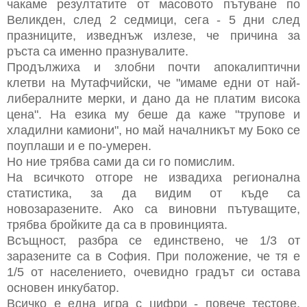
чакаме резултатите от масовото пътуване по
Великден, след 2 седмици, сега - 5 дни след
празниците, изведнъж излезе, че причина за
ръста са именно празнувалите.
Продължиха и злобни почти апокалиптични
клетви на Мутафчийски, че "имаме едни от най-
либералните мерки, и дано да не платим висока
цена". На езика му беше да каже "трупове и
хладилни камиони", но май началникът му Боко се
поуплаши и е по-умерен.
Но ние трябва сами да си го помислим.
На всичкото отгоре не извадиха регионална
статистика, за да видим от къде са
новозаразените. Ако са виновни пътуващите,
трябва бройките да са в провинцията.
Всъщност, разбра се единствено, че 1/3 от
заразените са в София. При положение, че тя е
1/5 от населението, очевидно градът си остава
основен инкубатор.
Всичко е една игра с цифри - повече тестове,