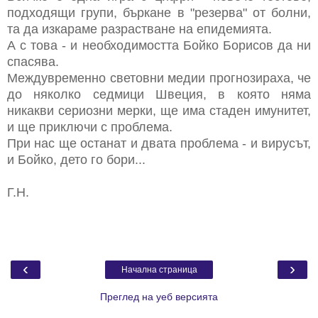
подходящи групи, бъркане в "резерва" от болни,
та да изкараме разрастване на епидемията.
А с това - и необходимостта Бойко Борисов да ни
спасява.
Междувременно световни медии прогнозираха, че
до няколко седмици Швеция, в която няма
никакви сериозни мерки, ще има стаден имунитет,
и ще приключи с проблема.
При нас ще останат и двата проблема - и вирусът,
и Бойко, дето го бори...
Г.Н.
‹
›
Начална страница
Преглед на уеб версията