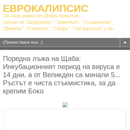
ЕВРОКАЛИПСИС
Он-лайн роман от Добри Божилов...
Автор на "Задругата", "Заветът", "Сказанието",
"Девети", "Сенките", "Селфи", "Гай Балоний" и др.
▼
Поредна лъжа на Щаба:
Инкубационният период на вируса е
14 дни, а от Великден са минали 5...
Ръстът е чиста стъкмистика, за да
крепим Боко