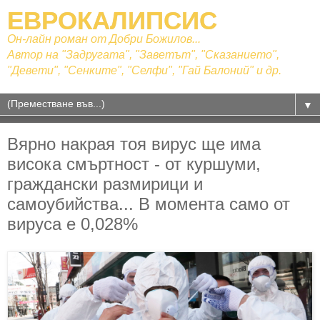
ЕВРОКАЛИПСИС
Он-лайн роман от Добри Божилов...
Автор на "Задругата", "Заветът", "Сказанието",
"Девети", "Сенките", "Селфи", "Гай Балоний" и др.
▼
Вярно накрая тоя вирус ще има
висока смъртност - от куршуми,
граждански размирици и
самоубийства... В момента само от
вируса е 0,028%