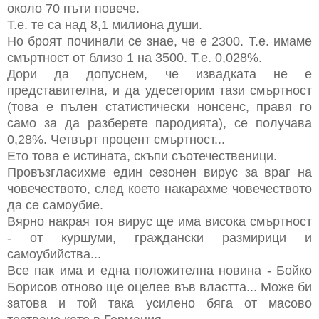
около 70 пъти повече.
Т.е. те са над 8,1 милиона души.
Но броят починали се знае, че е 2300. Т.е. имаме
смъртност от близо 1 на 3500. Т.е. 0,028%.
Дори да допуснем, че извадката не е
представителна, и да удесеторим тази смъртност
(това е пълен статистически нонсенс, правя го
само за да разберете пародията), се получава
0,28%. Четвърт процент смъртност...
Ето това е истината, скъпи съотечественици.
Провъзгласихме един сезонен вирус за враг на
човечеството, след което накарахме човечеството
да се самоубие.
Вярно накрая тоя вирус ще има висока смъртност
- от куршуми, граждански размирици и
самоубийства...
Все пак има и една положителна новина - Бойко
Борисов отново ще оцелее във властта... Може би
затова и той така усилено бяга от масово