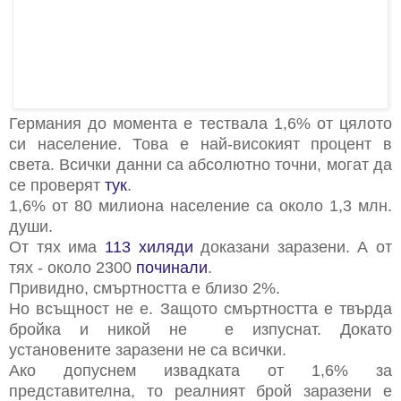
Германия до момента е тествала 1,6% от цялото
си население. Това е най-високият процент в
света. Всички данни са абсолютно точни, могат да
се проверят
тук
.
1,6% от 80 милиона население са около 1,3 млн.
души.
От тях има
113 хиляди
доказани заразени. А от
тях - около 2300
починали
.
Привидно, смъртността е близо 2%.
Но всъщност не е. Защото смъртността е твърда
бройка и никой не е изпуснат. Докато
установените заразени не са всички.
Ако допуснем извадката от 1,6% за
представителна, то реалният брой заразени е