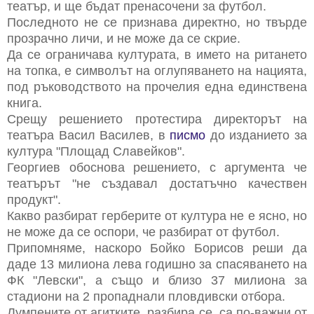
театър, и ще бъдат пренасочени за футбол.
Последното не се признава директно, но твърде
прозрачно личи, и не може да се скрие.
Да се ограничава културата, в името на ритането
на топка, е символът на оглупяването на нацията,
под ръководството на прочелия една единствена
книга.
Срещу решението протестира директорът на
театъра Васил Василев, в
писмо
до изданието за
култура "Площад Славейков".
Георгиев обоснова решението, с аргумента че
театърът "не създавал достатъчно качествен
продукт".
Какво разбират герберите от култура не е ясно, но
не може да се оспори, че разбират от футбол.
Припомняме, наскоро Бойко Борисов реши да
даде 13 милиона лева годишно за спасяването на
ФК "Левски", а също и близо 37 милиона за
стадиони на 2 пропаднали пловдивски отбора.
Лумпените от агитките, разбира се, са по-важни от