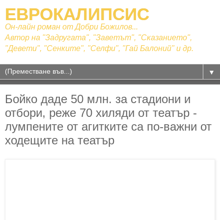
ЕВРОКАЛИПСИС
Он-лайн роман от Добри Божилов...
Автор на "Задругата", "Заветът", "Сказанието",
"Девети", "Сенките", "Селфи", "Гай Балоний" и др.
▼
Бойко даде 50 млн. за стадиони и
отбори, реже 70 хиляди от театър -
лумпените от агитките са по-важни от
ходещите на театър