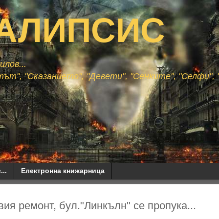
АЛИПСИС
лов...
ът", "Сказанието", "Девети", "Сенките", "Селфи", "
...
Електронна книжарница
ия ремонт, бул."Линкълн" се пропука...