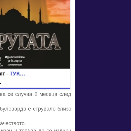
ова се случва 2 месеца след
булеварда е струвало близо
ачеството.
 кран и трябва да се издири