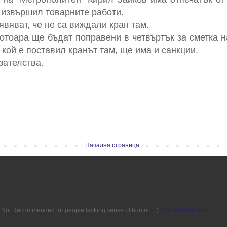
 извършил товарните работи.
явяват, че не са виждали кран там.
отоара ще бъдат поправени в четвъртък за сметка 
 кой е поставил кранът там, ще има и санкции.
зателства.
Начална страница
ion. Not Recommended for people lacking sense of humor... :)
Добри Божилов