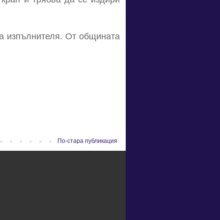
на изпълнителя. От общината
По-стара публикация