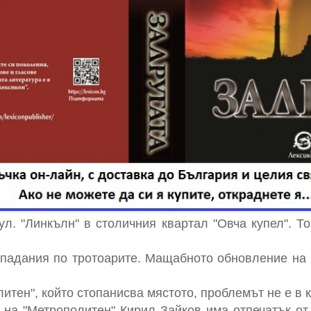
л. "Линкълн" в столичния квартал "Овча купел". Т
падания по тротоарите. Мащабното обновление на 
тен", който стопанисва мястото, проблемът не е в к
 на "Метрополитен" Кирил Зайков има отпечатък от