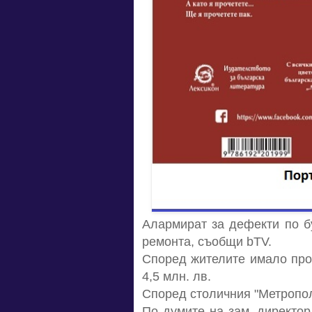
Алармират за дефекти по бу
ремонта, съобщи bTV.
Според жителите имало про
4,5 млн. лв.
Според столичния "Метрополи
По думите на зам.-директор