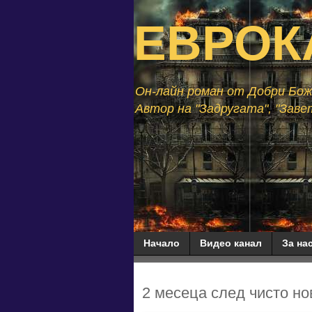
ЕВРОК
Он-лайн роман от Добри Божи
Автор на "Задругата", "Завет
Начало
Видео канал
За нас
2 месеца след чисто нов