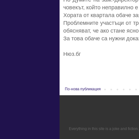
човекът, който неправилно е
Хората от квартала обаче за
Проблемните участъци от тр
обясняват, че ако стане ясно
За това обаче са нужни дока
Нюз.бг
По-нова публикация
Everything in this site is a joke and fict