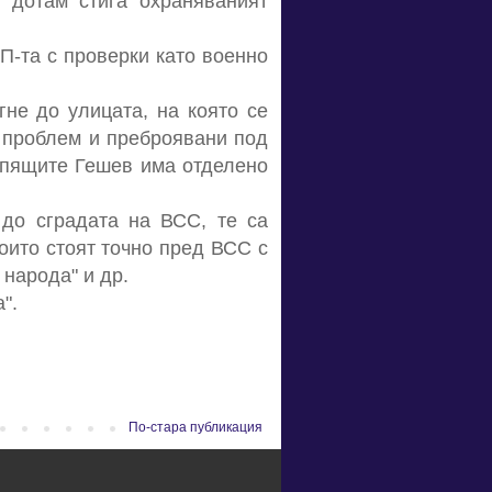
 дотам стига охраняваният
П-та с проверки като военно
не до улицата, на която се
в проблем и преброявани под
епящите Гешев има отделено
до сградата на ВСС, те са
оито стоят точно пред ВСС с
 народа" и др.
".
По-стара публикация