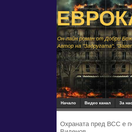
ЕВРОК
Он-лайн роман от Добри Божи
Автор на "Задругата", "Завет
Начало
Видео канал
За нас
Охраната пред ВСС е п
Виденов