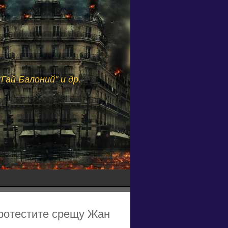
Гай Балоний" и др.
протестите срещу Жан