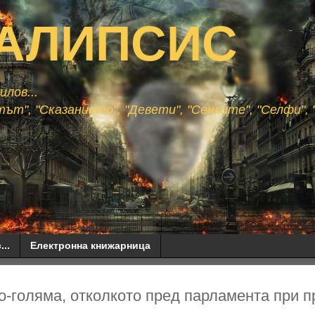
АЛИПСИС
лов...
ът", "Сказанието", "Девети", "Сенките", "Селфи", "
...
Електронна книжарница
о-голяма, отколкото пред парламента при 