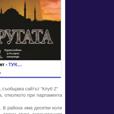
, съобщава сайтът "Клуб Z"
а, отколкото при парламента
. В района има десетки коли