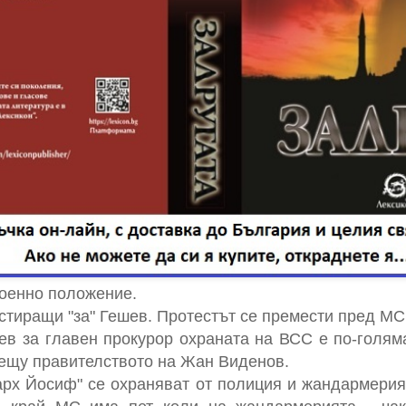
военно положение.
стиращи "за" Гешев. Протестът се премести пред МС
в за главен прокурор охраната на ВСС е по-голям
рещу правителството на Жан Виденов.
зарх Йосиф" се охраняват от полиция и жандармерия