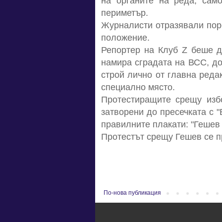
на органите на реда, сам
периметър.
Журналисти отразявали поре
положение.
Репортер на Клуб Z беше д
намира сградата на ВСС, до
строй лично от главна ред
специално място.
Протестиращите срещу изб
затворени до пресечката с 
правилните плакати: "Гешев 
Протестът срещу Гешев се п
По-нова публикация