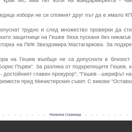
о край МС има пет коли на жандармерията - чак
дица избори не си спомнят друг път да е имало КП
опуснат трудно и след множество проверки да стиг
като защитници на Гешев бяха пускани без никакъ
акторка на ПИК Звездомира Мастагаркова. За подкр
ора на Гешев въобще не са допуснати в близост 
"Борис Първи". За разлика от подкрепящите Гешев, к
- достойният главен прокурор", "Гешев - шерифът на
ремести пред Министерския съвет. С викове "Оставка
Начална страница