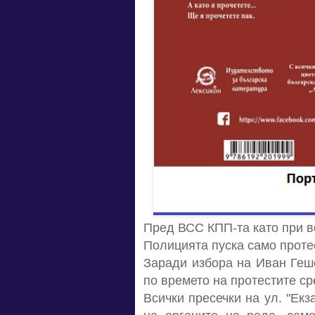
Пред ВСС КПП-та като при 
Полицията пуска само проте
Заради избора на Иван Геше
по времето на протестите с
Всички пресечки на ул. "Ек