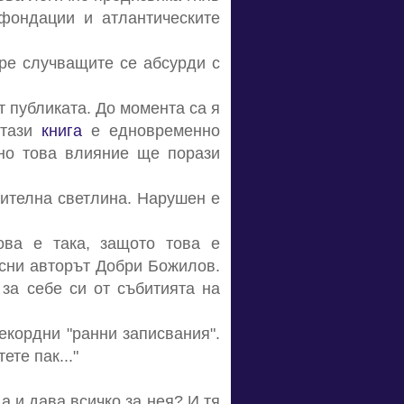
 фондации и атлантическите
ре случващите се абсурди с
от публиката. До момента са я
 тази
книга
е едновременно
нно това влияние ще порази
ителна светлина. Нарушен е
ова е така, защото това е
ясни авторът Добри Божилов.
 за себе си от събитията на
рекордни "ранни записвания".
ете пак..."
а и дава всичко за нея? И тя