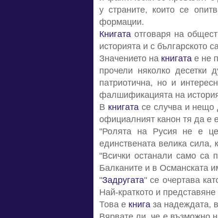
у страните, които се опит
формации.
Книгата
отговаря на общест
историята и с българското 
Значението на
книгата
е не п
прочели няколко десетки 
патриотична, но и интерес
фалшификацията на история
В
книгата
се случва и нещо 
официалният канон тя да е 
"Ролята на Русия не е це
единствената велика сила, 
"Всички останали само са п
Балканите и в Османската им
"
Задругата
" се очертава кат
Най-краткото и представяне е
Това е
книга
за надеждата, 
Вярвате ли, че е възможно н