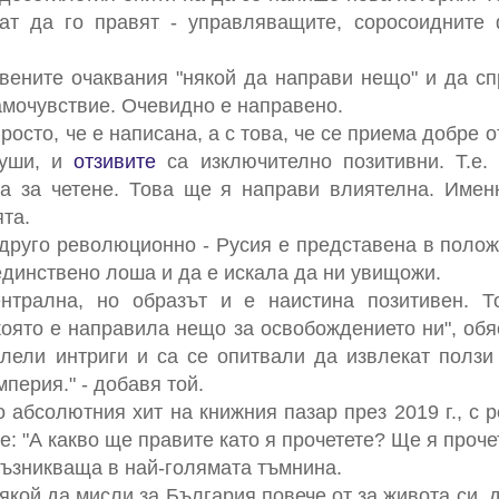
ват да го правят - управляващите, соросоидните
вените очаквания "някой да направи нещо" и да сп
самочувствие. Очевидно е направено.
росто, че е написана, а с това, че се приема добре 
души, и
отзивите
са изключително позитивни. Т.е.
на за четене. Това ще я направи влиятелна. Име
та.
друго революционно - Русия е представена в полож
единствено лоша и да е искала да ни увищожи.
нтрална, но образът и е наистина позитивен. Т
която е направила нещо за освобождението ни", об
лели интриги и са се опитвали да извлекат ползи
перия." - добавя той.
о абсолютния хит на книжния пазар през 2019 г., с 
: "А какво ще правите като я прочетете? Ще я прочет
възникваща в най-голямата тъмнина.
якой да мисли за България повече от за живота си, д