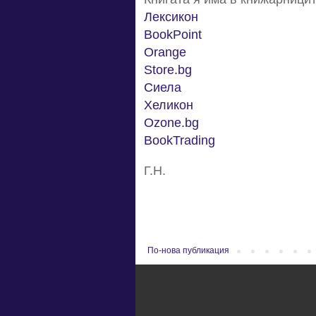
Лексикон
BookPoint
Orange
Store.bg
Сиела
Хеликон
Ozone.bg
BookTrading
Г.Н.
По-нова публикация