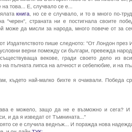
а това... Е, случвало се е...
цялата
книга
, но се е случвало, и то в много по-тру
а "черен", страната ни е постигнала своите поб
ой може да мисли за народа, много повече от за се
от Издателството пише следното: "От Лондон през 
условни верни помежду си българи, превежда народ
 съществуваща векове, гради своето дело из вс
о на пълната липса на алчност и себелюбие, и на пъ
ам, където най-малко бихте я очаквали. Победа с
гава е можело, защо да не е възможно и сега? И
и, и да я изведат от Тъмнината..."
оято се е случила веднъж... И поражда нова надежда
е, и он-лайн
ТУК: