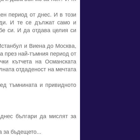
ден период от днес. И в този
еди. И те се дължат само и
бе си. И да отдава целия си
Истанбул и Виена до Москва,
а през най-тъмния период от
ички кътчета на Османската
лната отдаденост на мечтата
ред тъмнината и привидното
 днес българи да мислят за
 за бъдещето...