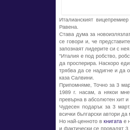
Италианският вицепремие
Равена.
Става дума за новоизлязлат
се говори и, че представит
запознаят лидерите си с нея
"Италия е под робство, роб
да просперира. Наскоро един
трябва да се надигне и да 
каза Салвини.
Припомняме,
Точно за 3 ма
1989 г. насам, а някои мн
превърна в абсолютен хит и 
Чудесен подарък за 3 март
всички български автори да 
Но най-ценното в
книгата
е н
и фактически се провалят 3