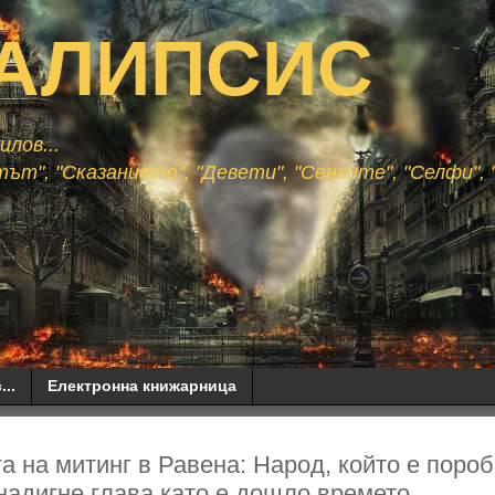
АЛИПСИС
лов...
ът", "Сказанието", "Девети", "Сенките", "Селфи", "
...
Електронна книжарница
а на митинг в Равена: Народ, който е пороб
надигне глава като е дошло времето...