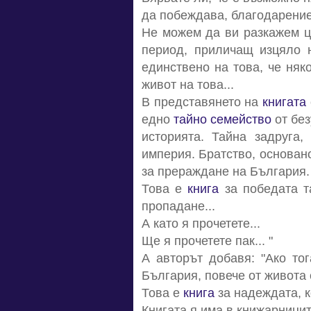
да побеждава, благодарение н
Не можем да ви разкажем 
период, приличащ изцяло н
единствено на това, че няк
живот на това...
В представянето на
книгата
едно
тайно семейство
от без
историята. Тайна задруга,
империя. Братство, основан
за прераждане на България.
Това е
книга
за победата т
пропадане...
А като я прочетете...
Ще я прочетете пак... "
А авторът добавя: "Ако то
България, повече от живота с
Това е
книга
за надеждата, к
Книгата я има в книжарницит