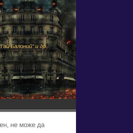
Гай Балоний" и др.
ен, не може да