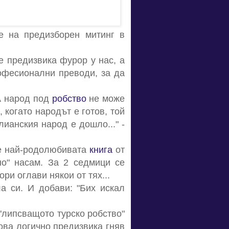
 на предизборен митинг в
е предизвика фурор у нас, а
рофесионални преводи, за да
 А народ под
робство
не може
 когато народът е готов, той
лианския народ е дошло..." -
 е най-родолюбивата
книга
от
но" насам. За 2 седмици се
ри оглави някои от тях...
а си. И добави: "Бих искал
 "липсващото турско робство"
ова логично предизвика гняв