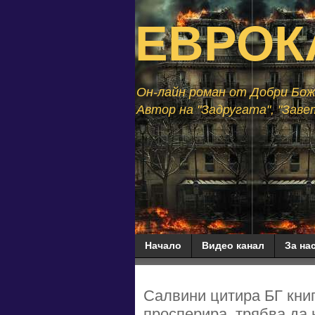
ЕВРОК
Он-лайн роман от Добри Божи
Автор на "Задругата", "Завет
Начало
Видео канал
За нас
Салвини цитира БГ книг
просперира, трябва да 