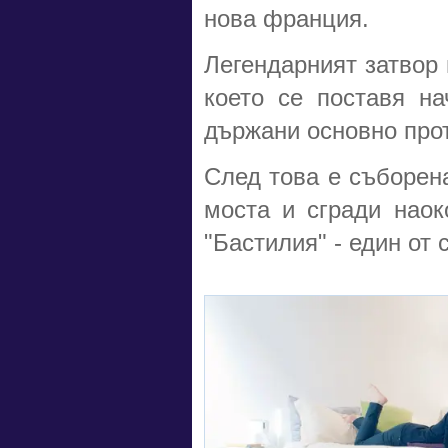
нова франция.
Легендарният затвор 
което се поставя н
държани основно про
След това е съборена
моста и сгради наок
"Бастилия" - един от