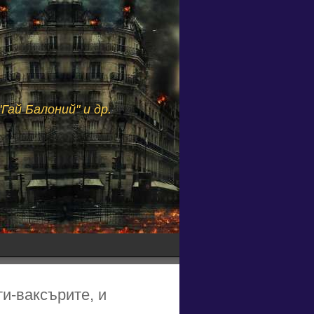
Гай Балоний" и др.
ти-ваксърите, и