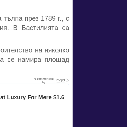
тълпа през 1789 г., с
ия. В Бастилията са
роителство на няколко
нта се намира площад