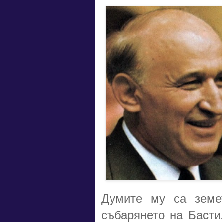
Думите му са земе
събарянето на Басти