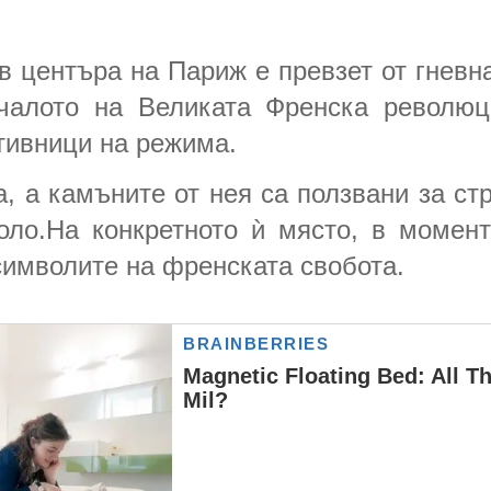
в центъра на Париж е превзет от гневна 
ачалото на Великата Френска революц
тивници на режима.
, а камъните от нея са ползвани за ст
оло.На конкретното ѝ място, в моме
 символите на френската свобота.