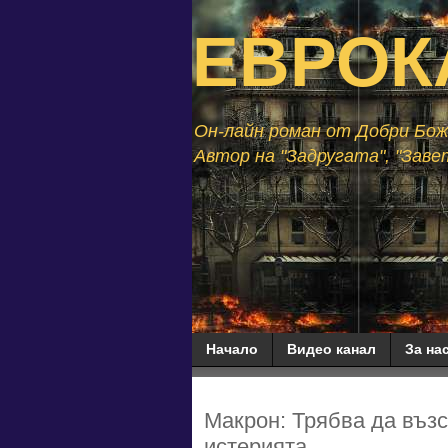
ЕВРОК
Он-лайн роман от Добри Божи
Автор на "Задругата", "Завет
Начало
Видео канал
За нас
Макрон: Трябва да възс
истерията...