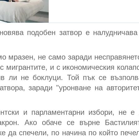
новява подобен затвор е налудничава
.
о мразен, не само заради несправянето
с мигрантите, и с икономическия колапс
ив ли не боклуци. Той пък се възполв
затвора, заради "уронване на авторите
ентски и парламентарни избори, не е
крон. Ако обаче се върне Бастилия
е да спечели, по начина по който печел