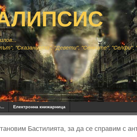
АЛИПСИС
лов...
ът", "Сказанието", "Девети", "Сенките", "Селфи", "
...
Електронна книжарница
тановим Бастилията, за да се справим с ан