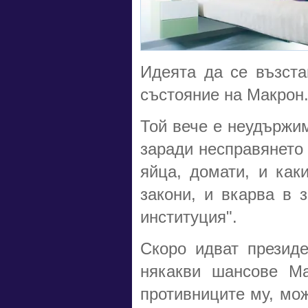
Идеята да се възста
състояние на Макрон
Той вече е неудържим
заради несправянето 
яйца, домати, и как
закони, и вкарва в 
институция".
Скоро идват презид
някакви шансове Ма
противниците му, мож