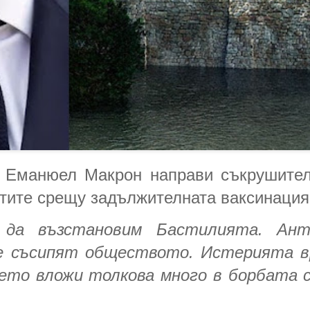
 Еманюел Макрон направи съкрушител
стите срещу задължителната ваксинация
 да възстановим Бастилията. Анти
ще съсипят обществото. Истерията в
то вложи толкова много в борбата с 