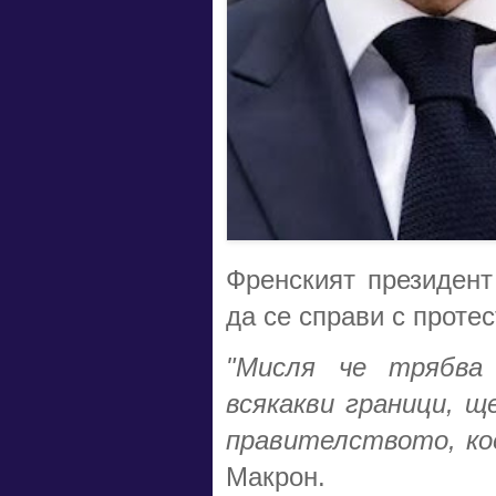
Френският президент
да се справи с проте
"Мисля че трябва
всякакви граници, 
правителството, кое
Макрон.