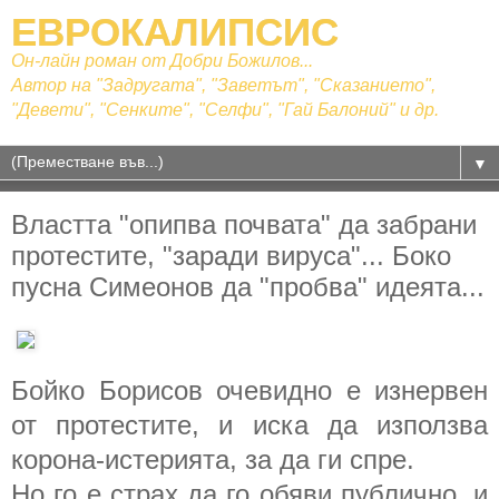
ЕВРОКАЛИПСИС
Он-лайн роман от Добри Божилов...
Автор на "Задругата", "Заветът", "Сказанието",
"Девети", "Сенките", "Селфи", "Гай Балоний" и др.
▼
Властта "опипва почвата" да забрани
протестите, "заради вируса"... Боко
пусна Симеонов да "пробва" идеята...
Бойко Борисов очевидно е изнервен
от протестите, и иска да използва
корона-истерията, за да ги спре.
Но го е страх да го обяви публично, и