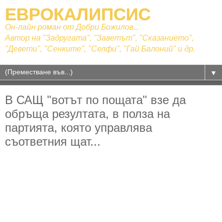
ЕВРОКАЛИПСИС
Он-лайн роман от Добри Божилов...
Автор на "Задругата", "Заветът", "Сказанието",
"Девети", "Сенките", "Селфи", "Гай Балоний" и др.
▼
В САЩ "вотът по пощата" взе да
обръща резултата, в полза на
партията, която управлява
съответния щат...