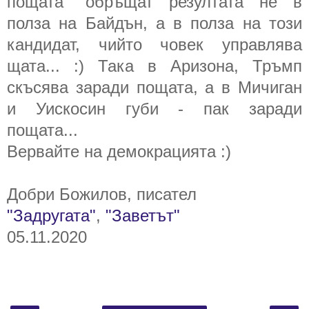
пощата" обръщат резултата не в
полза на Байдън, а в полза на този
кандидат, чийто човек управлява
щата... :) Така в Аризона, Тръмп
скъсява заради пощата, а в Мичиган
и Уискосин губи - пак заради
пощата...
Вервайте на демокрацията :)
Добри Божилов, писател
"Задругата"
,
"Заветът"
05.11.2020