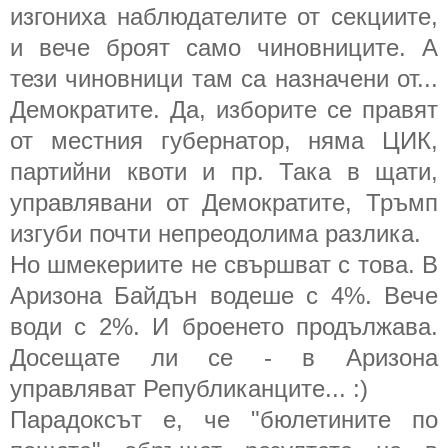
изгониха наблюдателите от секциите,
и вече броят само чиновниците. А
тези чиновници там са назначени от...
Демократите. Да, изборите се правят
от местния губернатор, няма ЦИК,
партийни квоти и пр. Така в щати,
управлявани от Демократите, Тръмп
изгуби почти непреодолима разлика.
Но шмекериите не свършват с това. В
Аризона Байдън водеше с 4%. Вече
води с 2%. И броенето продължава.
Досещате ли се - в Аризона
управляват Републиканците... :)
Парадоксът е, че "бюлетините по