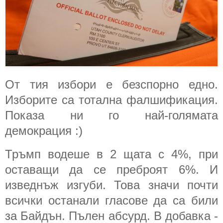
От тия избори е безспорно едно.
Изборите са тотална фалшификация.
Показа ни го най-голямата
демокрация :)
Тръмп водеше в 2 щата с 4%, при
оставащи да се преброят 6%. И
изведнъж изгуби. Това значи почти
всички останали гласове да са били
за Байдън. Пълен абсурд. В добавка -