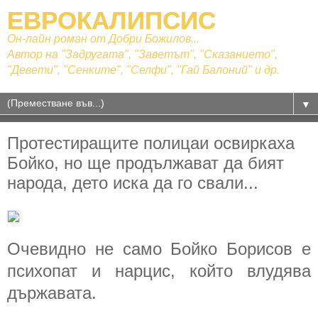
ЕВРОКАЛИПСИС
Он-лайн роман от Добри Божилов...
Автор на "Задругата", "Заветът", "Сказанието",
"Девети", "Сенките", "Селфи", "Гай Балоний" и др.
▼
Протестиращите полицаи освиркаха
Бойко, но ще продължават да бият
народа, дето иска да го свали...
Очевидно не само Бойко Борисов е
психопат и нарцис, който влудява
държавата.