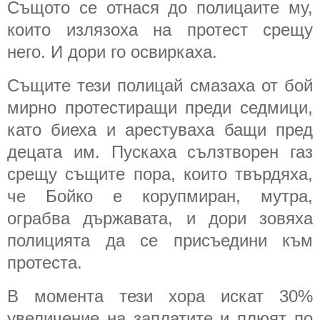
Същото се отнася до полицаите му,
които излязоха на протест срещу
него. И дори го освиркаха.
Същите тези полицай смазаха от бой
мирно протестиращи преди седмици,
като биеха и арестуваха бащи пред
децата им. Пускаха сълзтворен газ
срещу същите пора, които твърдяха,
че Бойко е корупмиран, мутра,
ограбва държавата, и дори зовяха
полицията да се присъедини към
протеста.
В момента тези хора искат 30%
увеличение на заплатите и плюят по