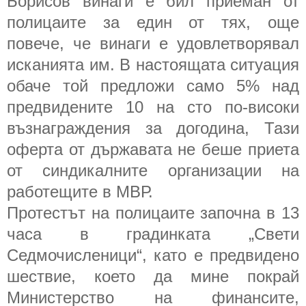
Борисов винаги е бил приеман от
полицаите за един от тях, още
повече, че винаги е удовлетворявал
исканията им. В настоящата ситуация
обаче той предложи само 5% над
предвидените 10 на сто по-високи
възнаграждения за догодина, Тази
оферта от държавата не беше приета
от синдикалните организации на
работещите в МВР.
Протестът на полицаите започна в 13
часа в градинката „Свети
Седмочисленици“, като е предвидено
шествие, което да мине покрай
Министерство на финансите,