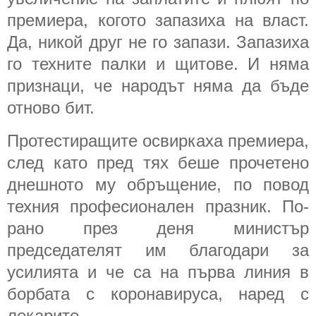
премиера, когото запазиха на власт.
Да, никой друг не го запази. Запазиха
го техните палки и щитове. И няма
признаци, че народът няма да бъде
отново бит.
Протестиращите освиркаха премиера,
след като пред тях беше прочетено
днешното му обръщение, по повод
техния професионален празник. По-
рано през деня министър
председателят им благодари за
усилията и че са на първа линия в
борбата с коронавируса, наред с
лекарите.