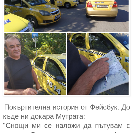
Покъртителна история от Фейсбук. До
къде ни докара Мутрата:
"Снощи ми се наложи да пътувам с