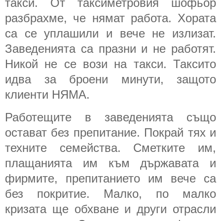
такси. От таксиметровия шофьор
разбрахме, че нямат работа. Хората
са се уплашили и вече не излизат.
Заведенията са празни и не работят.
Никой не се вози на такси. Таксито
идва за броени минути, защото
клиенти НЯМА.
Работещите в заведенията също
остават без препитание. Покрай тях и
техните семейства. Сметките им,
плащанията им към държавата и
фирмите, препитанието им вече са
без покритие. Малко, по малко
кризата ще обхване и други отрасли