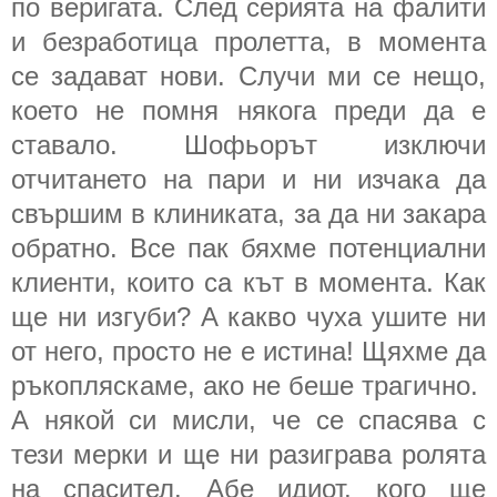
по веригата. След серията на фалити
и безработица пролетта, в момента
се задават нови. Случи ми се нещо,
което не помня някога преди да е
ставало. Шофьорът изключи
отчитането на пари и ни изчака да
свършим в клиниката, за да ни закара
обратно. Все пак бяхме потенциални
клиенти, които са кът в момента. Как
ще ни изгуби? А какво чуха ушите ни
от него, просто не е истина! Щяхме да
ръкопляскаме, ако не беше трагично.
А някой си мисли, че се спасява с
тези мерки и ще ни разиграва ролята
на спасител. Абе идиот, кого ще