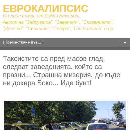
ЕВРОКАЛИПСИС
Он-лайн роман от Добри Божилов...
Автор на "Задругата", "Заветът", "Сказанието",
"Девети", "Сенките", "Селфи", "Гай Балоний" и др.
▼
Таксистите са пред масов глад,
следват заведенията, който са
празни... Страшна мизерия, до къде
ни докара Боко... Иде бунт!