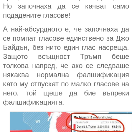
Но започнаха да се качват само
подадените гласове!
А най-абсурдното е, че започнаха да
се помпат гласове единствено за Джо
Байдън, без нито един глас насреща.
Защото всъщност Тръмп беше
толкова напред, че ако се следваше
някаква нормална фалшификация
като му отпускат по малко гласове на
него, той щеше да бие въпреки
фалшификацията.