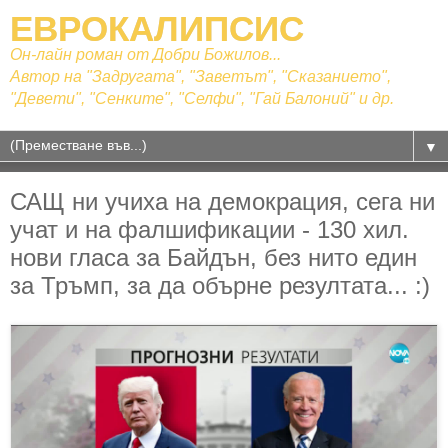
ЕВРОКАЛИПСИС
Он-лайн роман от Добри Божилов...
Автор на "Задругата", "Заветът", "Сказанието",
"Девети", "Сенките", "Селфи", "Гай Балоний" и др.
▼
САЩ ни учиха на демокрация, сега ни
учат и на фалшификации - 130 хил.
нови гласа за Байдън, без нито един
за Тръмп, за да обърне резултата... :)