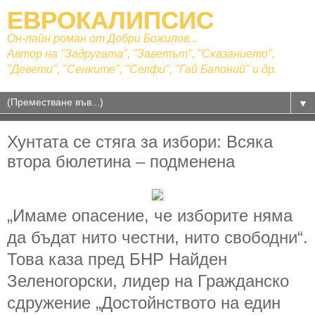
ЕВРОКАЛИПСИС
Он-лайн роман от Добри Божилов...
Автор на "Задругата", "Заветът", "Сказанието",
"Девети", "Сенките", "Селфи", "Гай Балоний" и др.
▼
Хунтата се стяга за избори: Всяка
втора бюлетина – подменена
„Имаме опасение, че изборите няма
да бъдат нито честни, нито свободни“.
Това каза пред БНР Найден
Зеленогорски, лидер на Гражданско
сдружение „Достойнството на един