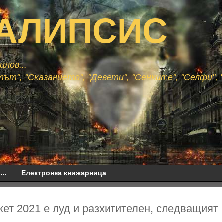
АЛИПСИС
лов...
ът", "Сказанието", "Девети", "Сенките", "Селфи", "
...
Електронна книжарница
ет 2021 е луд и разхитителен, следващият