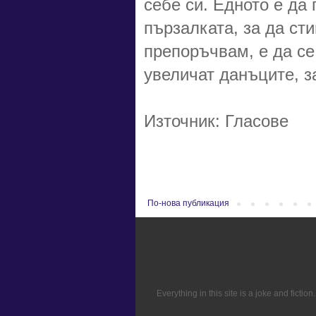
себе си. Едното е да
пързалката, за да ст
препоръчвам, е да се
увеличат данъците, з
Източник: Гласове
По-нова публикация
Everything in this site is a joke and fict