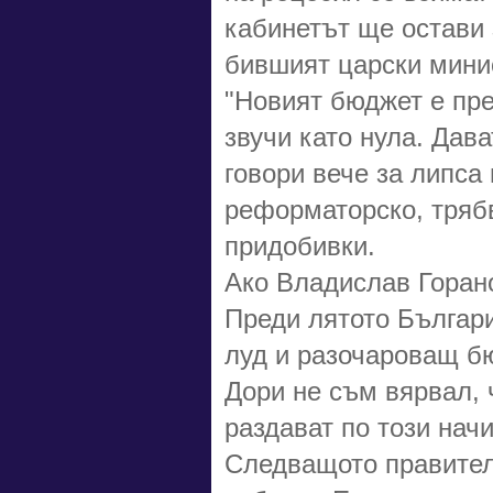
кабинетът ще остави
бившият царски мини
"Новият бюджет е пре
звучи като нула. Дава
говори вече за липса
реформаторско, трябв
придобивки.
Ако Владислав Горан
Преди лятото Българи
луд и разочароващ бю
Дори не съм вярвал, 
раздават по този начи
Следващото правител