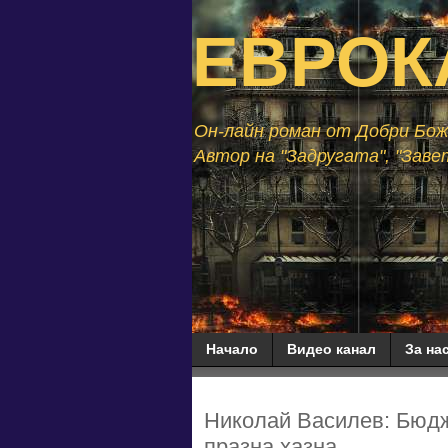
ЕВРОК
Он-лайн роман от Добри Божи
Автор на "Задругата", "Завет
Начало
Видео канал
За нас
Николай Василев: Бюдж
празна хазна