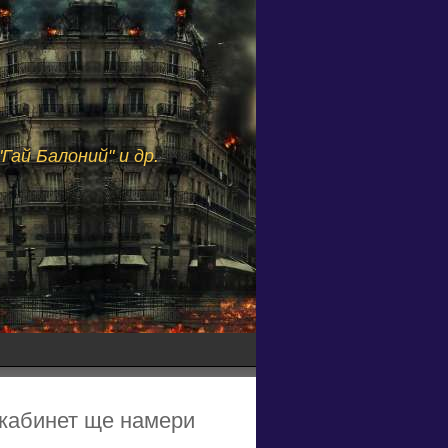
Гай Балоний" и др.
 кабинет ще намери