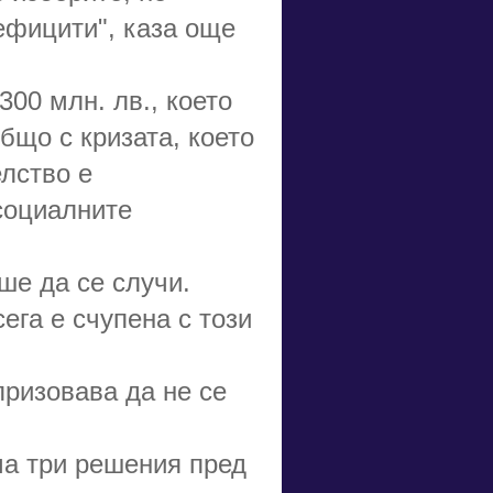
ефицити", каза още
00 млн. лв., което
общо с кризата, което
елство е
социалните
е да се случи.
ега е счупена с този
ризовава да не се
ма три решения пред