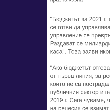
"Бюджетът за 2021 г. 
се готви да управляв
управление се превръ
Раздават се милиарди
каса". Това заяви и
"Ако бюджетът отгова
от първа линия, за ре
които не са пострада
публичния сектор и п
2019 г. Сега чуваме, 
на рецесия се взимат 