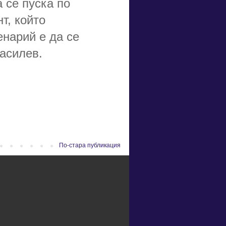
 се пуска по
т, който
нарий е да се
Василев.
По-стара публикация