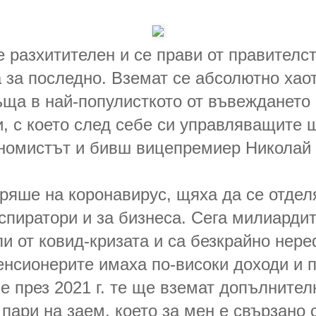
е разхитителен и се прави от правителст
а за последно. Вземат се абсолютно хао
ща в най-популисткото от въвеждането 
, с което след себе си управляващите 
кономистът и бивш вицепремиер Николай
ряше на коронавирус, щяха да се отдел
спиратори и за бизнеса. Сега милиардит
ли от ковид-кризата и са безкрайно нер
енсионерите имаха по-високи доходи и п
че през 2021 г. те ще вземат допълнител
пари на заем, което за мен е свързано 