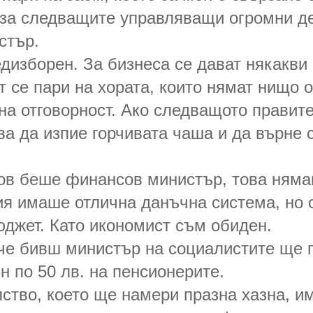
 за следващите управляващи огромни д
стър.
дизборен. За бизнеса се дават някакви 3
т се пари на хората, които нямат нищо 
 на отговорност. Ако следващото правит
а да изпие горчивата чаша и да върне 
ов беше финансов министър, това нямаш
я имаше отлична данъчна система, но с
джет. Като икономист съм обиден.
че бивш министър на социалистите ще п
н по 50 лв. на пенсионерите.
ство, което ще намери празна хазна, и