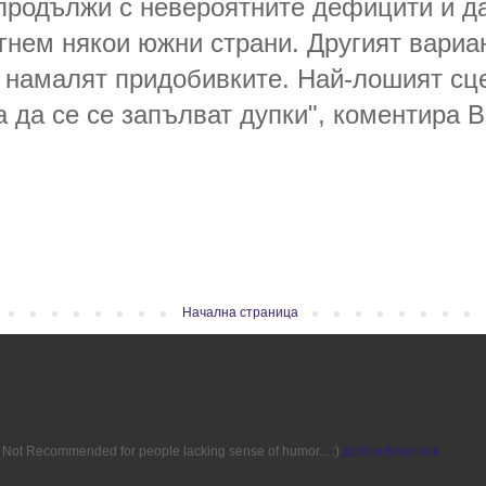
 продължи с невероятните дефицити и да
игнем някои южни страни. Другият вариан
 намалят придобивките. Най-лошият сце
а да се се запълват дупки", коментира 
Начална страница
ion. Not Recommended for people lacking sense of humor... :)
Добри Божилов