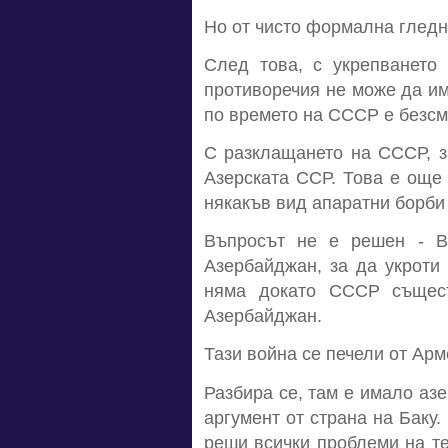
Но от чисто формална гледн
След това, с укрепването
противоречия не може да им
по времето на СССР е безсми
С разклащането на СССР, з
Азерската ССР. Това е още 
някакъв вид апаратни борби
Въпросът не е решен - В
Азербайджан, за да укроти
няма докато СССР същест
Азербайджан.
Тази война се печели от Арм
Разбира се, там е имало азе
аргумент от страна на Баку
реши всички проблеми на те