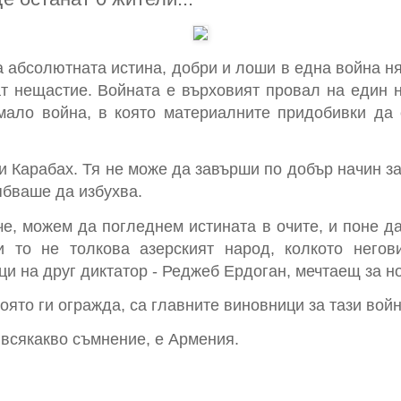
а абсолютната истина, добри и лоши в една война ня
ат нещастие. Войната е върховият провал на един 
мало война, в която материалните придобивки да
и Карабах. Тя не може да завърши по добър начин за
ябваше да избухва.
че, можем да погледнем истината в очите, и поне да
и то не толкова азерският народ, колкото него
ци на друг диктатор - Реджеб Ердоган, мечтаещ за 
която ги огражда, са главните виновници за тази войн
 всякакво съмнение, е Армения.