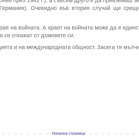
ния през 1941 г.), а съвсем друго е да превземаш з
Германия). Очевидно във втория случай ще срещн
края на войната. А краят на войната може да е един
а се откажат от домовете си.
ията и на международната общност. Засега тя мълчи
Начална страница