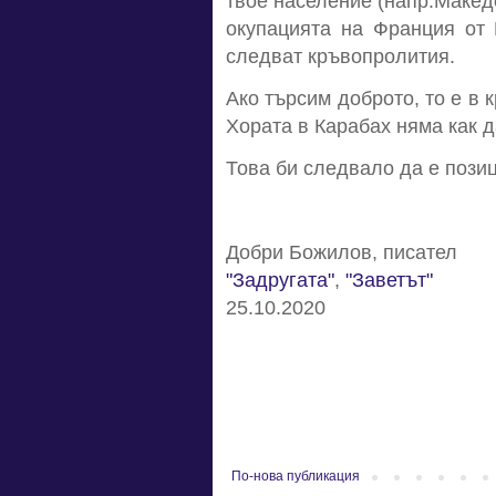
твое население (напр.Македо
окупацията на Франция от 
следват кръвопролития.
Ако търсим доброто, то е в 
Хората в Карабах няма как д
Това би следвало да е позиц
Добри Божилов, писател
"Задругата"
,
"Заветът"
25.10.2020
По-нова публикация