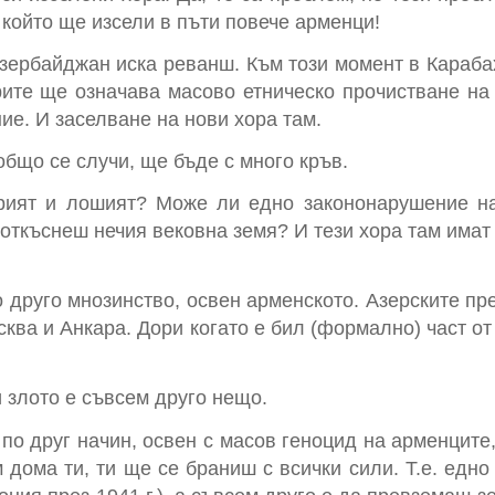
 който ще изсели в пъти повече арменци!
 Азербайджан иска реванш. Към този момент в Караба
ите ще означава масово етническо прочистване на
ие. И заселване на нови хора там.
общо се случи, ще бъде с много кръв.
брият и лошият? Може ли едно закононарушение н
 откъснеш нечия вековна земя? И тези хора там има
 друго мнозинство, освен арменското. Азерските пр
ква и Анкара. Дори когато е бил (формално) част о
 злото е съвсем друго нещо.
о друг начин, освен с масов геноцид на арменците,
 дома ти, ти ще се браниш с всички сили. Т.е. едн