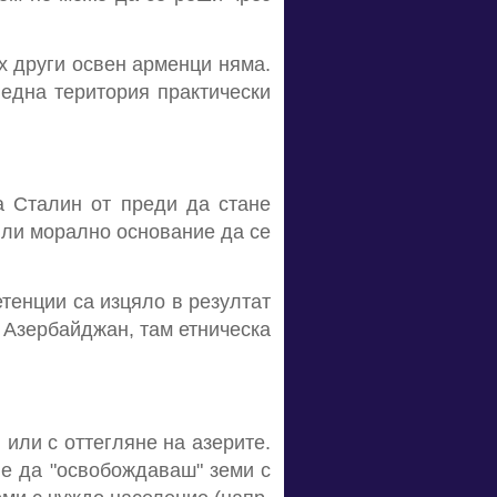
х други освен арменци няма.
 една територия практически
а Сталин от преди да стане
т ли морално основание да се
етенции са изцяло в резултат
т Азербайджан, там етническа
 или с оттегляне на азерите.
о е да "освобождаваш" земи с