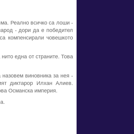
ма. Реално всичко са лоши -
народ - дори да е победител
 са компенсирали човешкото
 нито една от страните. Това
 назовем виновника за нея -
вият диктарор Илхан Алиев.
нова Османска империя.
а.