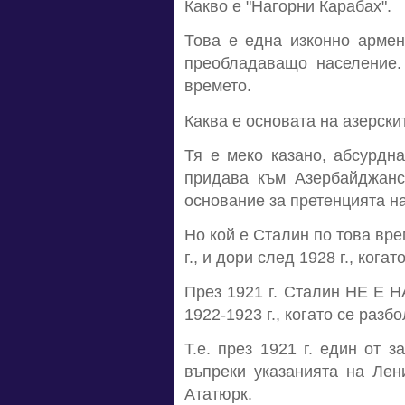
Какво е "Нагорни Карабах".
Това е една изконно армен
преобладаващо население. 
времето.
Каква е основата на азерски
Тя е меко казано, абсурдн
придава към Азербайджанс
основание за претенцията на
Но кой е Сталин по това вре
г., и дори след 1928 г., кога
През 1921 г. Сталин НЕ Е 
1922-1923 г., когато се разб
Т.е. през 1921 г. един от 
въпреки указанията на Лен
Ататюрк.