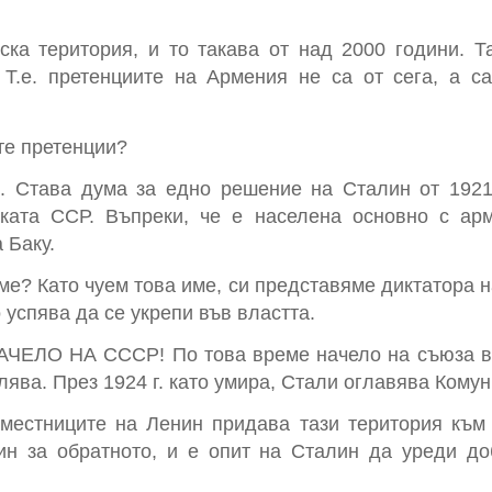
ска територия, и то такава от над 2000 години. Т
Т.е. претенциите на Армения не са от сега, а с
те претенции?
а. Става дума за едно решение на Сталин от 1921,
ката ССР. Въпреки, че е населена основно с арм
 Баку.
ме? Като чуем това име, си представяме диктатора 
то успява да се укрепи във властта.
НАЧЕЛО НА СССР! По това време начело на съюза вс
олява. През 1924 г. като умира, Стали оглавява Кому
заместниците на Ленин придава тази територия към
ин за обратното, и е опит на Сталин да уреди д