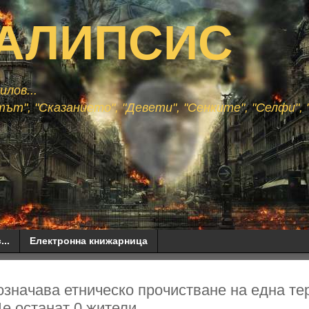
АЛИПСИС
лов...
ът", "Сказанието", "Девети", "Сенките", "Селфи", "
...
Електронна книжарница
значава етническо прочистване на една те
е останат 0 жители...