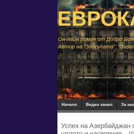
ЕВРОК
Он-лайн роман от Добри Божи
Автор на "Задругата", "Завет
Начало
Видео канал
За нас
Успех на Азербайджан о
цялото и население... Щ