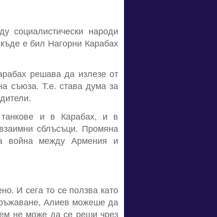
ду социалистически народи
 къде е бил Нагорни Карабах
арабах решава да излезе от
а съюза. Т.е. става дума за
дители.
танкове и в Карабах, и в
 взаимни сблъсъци. Промяна
ва война между Армения и
но. И сега то се ползва като
ъоръжаване, Алиев можеше да
лем не може да се реши чрез