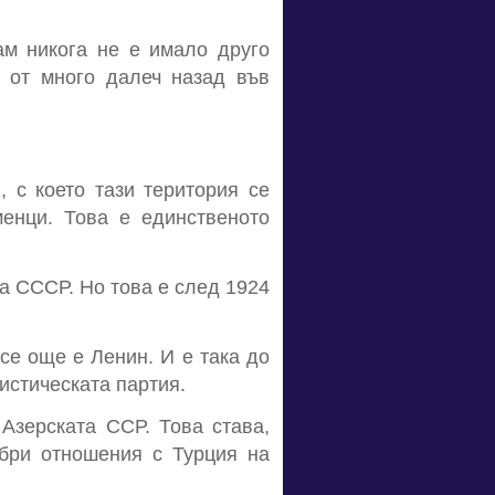
ам никога не е имало друго
а от много далеч назад във
 с което тази територия се
енци. Това е единственото
на СССР. Но това е след 1924
е още е Ленин. И е така до
нистическата партия.
 Азерската ССР. Това става,
обри отношения с Турция на