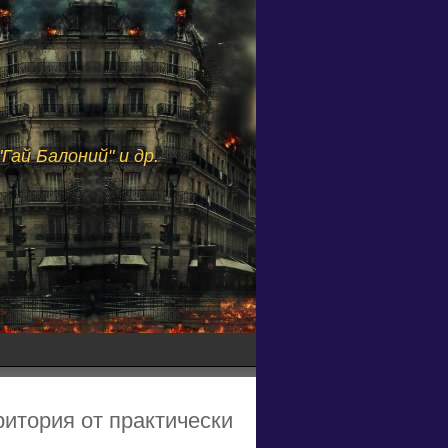
Гай Балоний" и др.
ритория от практически