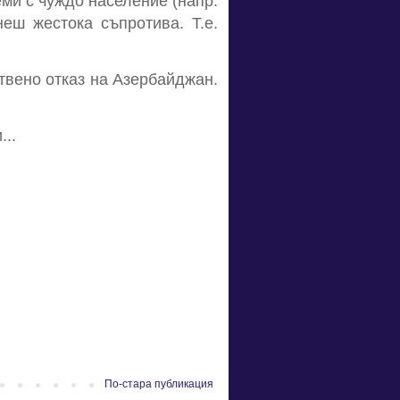
еми с чуждо население (напр.
еш жестока съпротива. Т.е.
ствено отказ на Азербайджан.
...
По-стара публикация