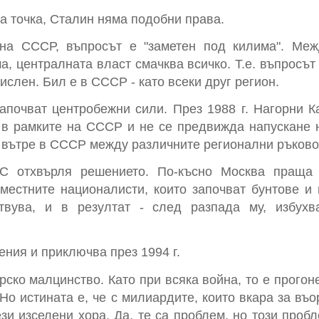
а точка, Сталин няма подобни права.
 на СССР, въпросът е "заметен под килима". Меж
а, централната власт смачква всичко. Т.е. въпросът
слен. Бил е в СССР - като всеки друг регион.
апочват центробежни сили. През 1988 г. Нагорни К
в рамките на СССР и не се предвижда напускане н
 вътре в СССР между различните регионални ръково
С отхвърля решението. По-късно Москва праща 
 местните националисти, които започват бунтове и
вува, и в резултат - след разпада му, избух
ения и приключва през 1994 г.
рско малцинство. Като при всяка война, то е прогоне
. Но истината е, че с милиардите, които вкара за в
зи изселени хора. Да, те са проблем, но този проб