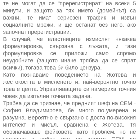
те не могат да се "пререгистрират" на всеки 5
минути, и защото за тях името (домейнът) са
важни. Те имат сериозен трафик и извън
социалните мрежи, и ще останат без него, ако
започнат пререгистрации.
В случай, че властниците измислят някаква
формулировка, свързана с лъжата, и тази
формулировка се приложи само спрямо
неудобните (защото иначе трябва да се спрат
всички), тогава това би било цензура.
Като познаваме поведението на Жотева и
жестокостта в мисленето и, най-вероятно точно
това е целта. Управляващите си намериха точния
човек да изпълни точната задача.
Трябва да се признае, че предният шеф на СЕМ -
София Владимирова, бе много по-умерена и
разумна. Вероятно е свързано с доста по-високия
интелект и мисъл, сравнена с Жотева. Тя
обозначаваше фейковете като проблем, но не
гледаше с добро око на идеята СЕМ да