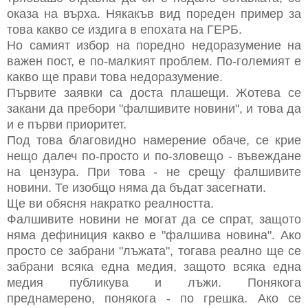
оказа на върха. Някакъв вид пореден пример за
това какво се издига в епохата на ГЕРБ.
Но самият избор на поредно недоразумение на
важен пост, е по-малкият проблем. По-големият е
какво ще прави това недоразумение.
Първите заявки са доста плашещи. Жотева се
закани да пребори "фалшивите новини", и това да
и е първи приоритет.
Под това благовидно намерение обаче, се крие
нещо далеч по-просто и по-зловещо - въвеждане
на цензура. При това - не срещу фалшивите
новини. Те изобщо няма да бъдат засегнати.
Ще ви обясня накратко реалността.
Фалшивите новини не могат да се спрат, защото
няма дефиниция какво е "фалшива новина". Ако
просто се забрани "лъжата", тогава реално ще се
забрани всяка една медия, защото всяка една
медия публикува и лъжи. Понякога
преднамерено, понякога - по грешка. Ако се