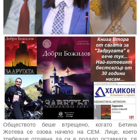
Обществото беше втрещено, когато Бетина
Жотева се озова начело на СЕМ. Лице, което
трябваше отдавна да си е подало оставката, се