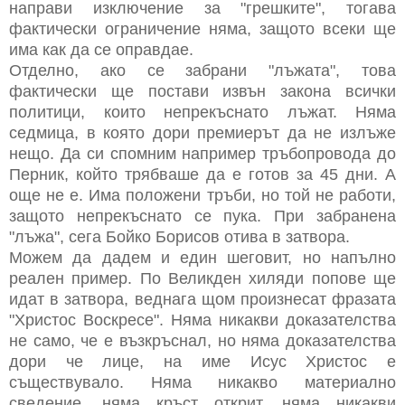
направи изключение за "грешките", тогава
фактически ограничение няма, защото всеки ще
има как да се оправдае.
Отделно, ако се забрани "лъжата", това
фактически ще постави извън закона всички
политици, които непрекъснато лъжат. Няма
седмица, в която дори премиерът да не излъже
нещо. Да си спомним например тръбопровода до
Перник, който трябваше да е готов за 45 дни. А
още не е. Има положени тръби, но той не работи,
защото непрекъснато се пука. При забранена
"лъжа", сега Бойко Борисов отива в затвора.
Можем да дадем и един шеговит, но напълно
реален пример. По Великден хиляди попове ще
идат в затвора, веднага щом произнесат фразата
"Христос Воскресе". Няма никакви доказателства
не само, че е възкръснал, но няма доказателства
дори че лице, на име Исус Христос е
съществувало. Няма никакво материално
сведение, няма кръст открит, няма никакви