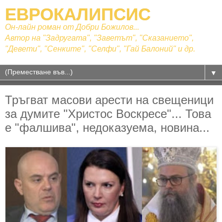
ЕВРОКАЛИПСИС
Он-лайн роман от Добри Божилов...
Автор на "Задругата", "Заветът", "Сказанието",
"Девети", "Сенките", "Селфи", "Гай Балоний" и др.
▼
Тръгват масови арести на свещеници
за думите "Христос Воскресе"... Това
е "фалшива", недоказуема, новина...