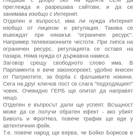
преглежда и разрешава сайтове, и да се
занимава изобщо с Интернет.
Отделен е въпросът, има ли нужда Интернет
изобщо от лицензи и регулация. Такива се
въвеждат при някакъв "ограничен ресурс".
Например телевизионните честоти. При липса на
ограничен ресурс, регулацията се оставя на
пазара. Няма нужда от държавна намеса.
Заговор срещу свободното слово има. В
Парламента е вече законопроект, удобно внесен
от Патриотите, за борба с фалшивите новини.
Сега на друг ключов пост се слага "подходящият"
човек. Очевидно ГЕРБ ще опитат да направят
нещо.
Отделен е въпросът дали ще успеят. Всъщност
може да се получи обратен ефект - ако убият
Биволъ и ФрогНюз, повече трафик ще иде у
автентичния фейк.
Т.е. повече народ ще вярва, че Бойко Борисов е