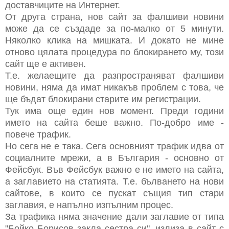
доставчиците на Интернет.
От друга страна, нов сайт за фалшиви новини
може да се създаде за по-малко от 5 минути.
Няколко клика на мишката. И докато не мине
отново цялата процедура по блокирането му, този
сайт ще е активен.
Т.е. желаещите да разпространяват фалшиви
новини, няма да имат никакъв проблем с това, че
ще бъдат блокирани старите им регистрации.
Тук има още един нов момент. Преди години
името на сайта беше важно. По-добро име -
повече трафик.
Но сега не е така. Сега основният трафик идва от
социалните мрежи, а в България - основно от
Фейсбук. Във Фейсбук важно е не името на сайта,
а заглавието на статията. Т.е. бълването на нови
сайтове, в които се пускат същия тип стари
заглавия, е напълно изпълним процес.
За трафика няма значение дали заглавие от типа
"Бойко Борисов закла сестра си", излиза в сайт с