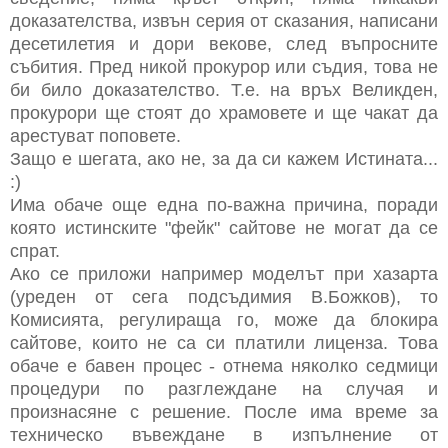
доказателства, извън серия от сказания, написани
десетилетия и дори векове, след въпросните
събития. Пред никой прокурор или съдия, това не
би било доказателство. Т.е. на връх Великден,
прокурори ще стоят до храмовете и ще чакат да
арестуват поповете.
Защо е шегата, ако не, за да си кажем Истината...
:)
Има обаче още една по-важна причина, поради
която истинските "фейк" сайтове не могат да се
спрат.
Ако се приложи например моделът при хазарта
(уреден от сега подсъдимия В.Божков), то
Комисията, регулираща го, може да блокира
сайтове, които не са си платили лиценза. Това
обаче е бавен процес - отнема няколко седмици
процедури по разглеждане на случая и
произнасяне с решение. После има време за
техническо въвеждане в изпълнение от