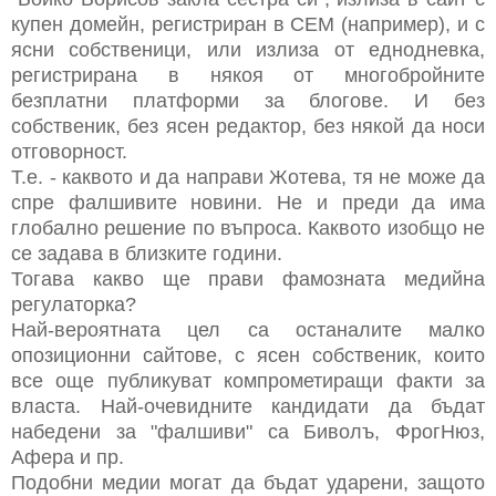
купен домейн, регистриран в СЕМ (например), и с
ясни собственици, или излиза от еднодневка,
регистрирана в някоя от многобройните
безплатни платформи за блогове. И без
собственик, без ясен редактор, без някой да носи
отговорност.
Т.е. - каквото и да направи Жотева, тя не може да
спре фалшивите новини. Не и преди да има
глобално решение по въпроса. Каквото изобщо не
се задава в близките години.
Тогава какво ще прави фамозната медийна
регулаторка?
Най-вероятната цел са останалите малко
опозиционни сайтове, с ясен собственик, които
все още публикуват компрометиращи факти за
власта. Най-очевидните кандидати да бъдат
набедени за "фалшиви" са Биволъ, ФрогНюз,
Афера и пр.
Подобни медии могат да бъдат ударени, защото