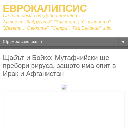
ЕВРОКАЛИПСИС
Он-лайн роман от Добри Божилов...
Автор на "Задругата", "Заветът", "Сказанието",
"Девети", "Сенките", "Селфи", "Гай Балоний" и др.
▼
Щабът и Бойко: Мутафчийски ще
пребори вируса, защото има опит в
Ирак и Афганистан