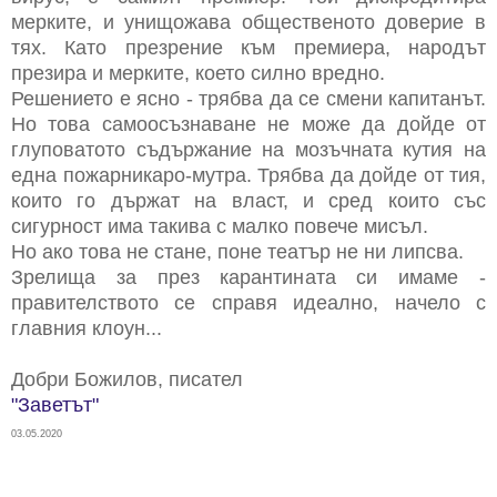
мерките, и унищожава общественото доверие в
тях. Като презрение към премиера, народът
презира и мерките, което силно вредно.
Решението е ясно - трябва да се смени капитанът.
Но това самоосъзнаване не може да дойде от
глуповатото съдържание на мозъчната кутия на
една пожарникаро-мутра. Трябва да дойде от тия,
които го държат на власт, и сред които със
сигурност има такива с малко повече мисъл.
Но ако това не стане, поне театър не ни липсва.
Зрелища за през карантината си имаме -
правителството се справя идеално, начело с
главния клоун...
Добри Божилов, писател
"Заветът"
03.05.2020