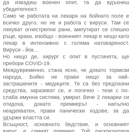
да извадиш военен опит, та да вдъхнеш
убедителност.
Само че работата на лекаря на бойнато поле е
всичко друго, но не и работа с вируси. Там се
лекуват огнестрелни рани, ампутират се спешно
ръце, крака, изобщо - военният лекар е нещо като
лекар в интензивно с голяма натовареност.
Вируси - йок...
Но нищо де, хирург с опит в пустинята, ще
пребори COVID-19.
Междувременно, стана ясно, че докато тормози
народа, Бойко не прави нищо за най-
застрашените - медиците. Те са без предпазни
средства, заразяват се, и логично - тези с по-
слаба имунна система, умират. Вече 2 лекарки си
отидоха, докато премиерът - напълно
неадекватен, прави панически ходове, за да
удържи властта си.
Всъщност, основното бедствие, и основният
вирус, е самият премиер. Той дискредитира