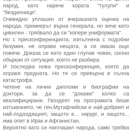
народ, като нарече хората "тулупи" и
"безделници".
Очевидно уплашен от вчерашната оценка на
народа, премиерът върна генерала, но вече като
цивилен - трябвало да си "изпере униформата".
Но с пресконференцията, изпълнена с подобни
безумия, не оправи нещата, а се омаза още
повече. Доказа се като един глупав човек, силно
объркан от ситуация, която не разбира.
И последва нова пресконференция, която да
оправя предната. Но тя се превърна в пълна
катастрофа.
Четене на лични дипломи и биографии на
доктори, за да се "докаже" колко са
квалифицирани. Гвоздеят на програмата беше
изтъкването, че ген.Мутафчийски е най-добрият и
най-подходящият, защото е... хирург, и защото...
има опит в Ирак и Афганистан.
Вероятно като си наплашил народа, само трябва