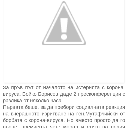
За пръв път от началото на истерията с корона-
вируса, Бойко Борисов даде 2 пресконференции с
разлика от няколко часа.
Първата беше, за да пребори социалната реакция
на вчерашното изритване на ген.Мутафчийски от
борбата с корона-вируса. Но вместо просто да го
върне, премиерът чете морал и етика на целия