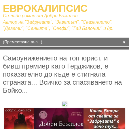
ЕВРОКАЛИПСИС
Он-лайн роман от Добри Божилов...
Автор на "Задругата", "Заветът", "Сказанието",
"Девети", "Сенките", "Селфи", "Гай Балоний" и др.
▼
Самоунижението на топ юрист, и
бивш премиер като Герджиков, е
показателно до къде е стигнала
страната... Всичко за спасяването на
Бойко...