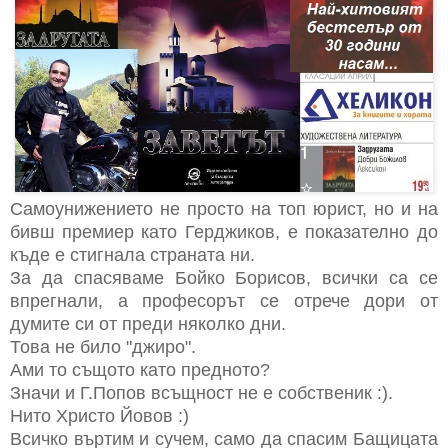
Самоунижението не просто на топ юрист, но и на
бивш премиер като Герджиков, е показателно до
къде е стигнала страната ни.
За да спасяваме Бойко Борисов, всички са се
впрегнали, а професорът се отрече дори от
думите си от преди няколко дни.
Това не било "джиро".
Ами то същото като предното?
Значи и Г.Попов всъщност не е собственик :).
Нито Христо Йовов :)
Всичко въртим и сучем, само да спасим Бащицата