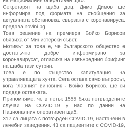
на Националния оперативен щаб.
Секретарят на щаба доц. Димо Димов ще
информира под формата на съобщения за
актуалната обстановка, свързана с коронавируса,
предава novini.bg.
Това решение на премиера Бойко Борисов
обявиха от Министерски съвет.
Мотивът за това е, че българското общество е
достатъчно добре информирано за
коронавируса“, огласиха на извънредния брифинг
на щаба тази сутрин.
Това е по същество капитулация на
управляващата хунта. Сега остава само въпросът,
кога главният виновник - Бойко Борисов, ще си
подаде оставката.
Припомняме, че в петък 1555 бяха потвърдените
случаи на COVID-19 у нас по данни на
Националния оперативен щаб.
317 са лицата с потвърден COVID-19, настанени в
лечебни заведения. 43 са пациентите с COVID-19,