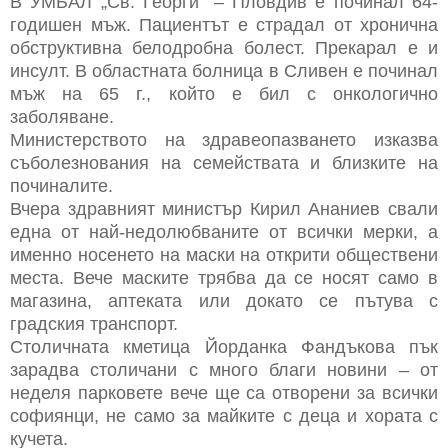
В УМБАЛ „Св. Георги“ – Пловдив е починал 64-
годишен мъж. Пациентът е страдал от хронична
обструктивна белодробна болест. Прекарал е и
инсулт. В областната болница в Сливен е починал
мъж на 65 г., който е бил с онкологично
заболяване.
Министерството на здравеопазването изказва
съболезнования на семействата и близките на
починалите.
Вчера здравният министър Кирил Ананиев свали
една от най-недолюбваните от всички мерки, а
именно носенето на маски на открити обществени
места. Вече маските трябва да се носят само в
магазина, аптеката или докато се пътува с
градския транспорт.
Столичната кметица Йорданка Фандъкова пък
зарадва столичани с много благи новини – от
неделя парковете вече ще са отворени за всички
софиянци, не само за майките с деца и хората с
кучета.