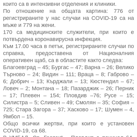
които са в интензивни отделения и клиники.
По отношение на общата картина: 776 от
регистрираните у нас случаи на COVID-19 са на
мъже и 779 на жени.
170 са медицинските служители, при които е
потвърдена коронавирусна инфекция.
Към 17.00 часа в петък, регистрираните случаи по
справка, предоставена от Националния
оперативен щаб, са в областите както следва:
Благоевград – 45; Бургас – 47; Варна – 26; Велико
Търново – 24; Видин – 111; Враца – 8; Габрово –
6; Добрич – 13; Кърджали – 13; Кюстендил – 67;
Ловеч – 2; Монтана – 18; Пазарджик – 26; Перник
– 17; Плевен – 154; Пловдив –76; Русе – 15;
Силистра – 5; Сливен – 49; Смолян – 35; София –
725; Стара Загора – 37; Хасково – 17; Шумен – 4,
Ямбол – 15.
Общо всички жертви, при които е установен
COVID-19, са 68.