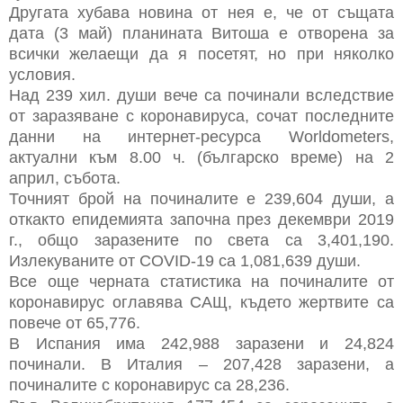
Другата хубава новина от нея е, че от същата
дата (3 май) планината Витоша е отворена за
всички желаещи да я посетят, но при няколко
условия.
Над 239 хил. души вече са починали вследствие
от заразяване с коронавируса, сочат последните
данни на интернет-ресурса Worldometers,
актуални към 8.00 ч. (българско време) на 2
април, събота.
Точният брой на починалите е 239,604 души, а
откакто епидемията започна през декември 2019
г., общо заразените по света са 3,401,190.
Излекуваните от COVID-19 са 1,081,639 души.
Все още черната статистика на починалите от
коронавирус оглавява САЩ, където жертвите са
повече от 65,776.
В Испания има 242,988 заразени и 24,824
починали. В Италия – 207,428 заразени, а
починалите с коронавирус са 28,236.