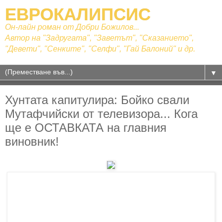
ЕВРОКАЛИПСИС
Он-лайн роман от Добри Божилов...
Автор на "Задругата", "Заветът", "Сказанието",
"Девети", "Сенките", "Селфи", "Гай Балоний" и др.
▼
Хунтата капитулира: Бойко свали
Мутафчийски от телевизора... Кога
ще е ОСТАВКАТА на главния
виновник!