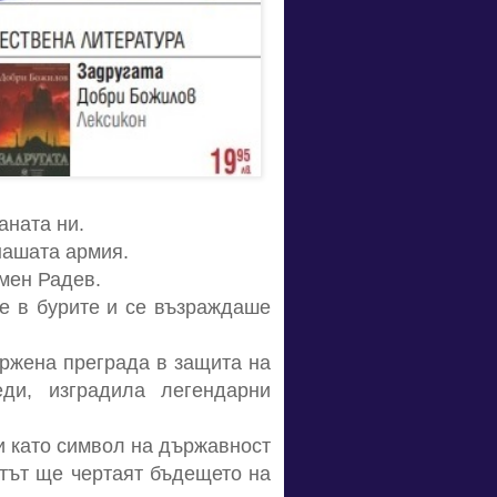
аната ни.
нашата армия.
мен Радев.
ше в бурите и се възраждаше
ержена преграда в защита на
еди, изградила легендарни
и като символ на държавност
етът ще чертаят бъдещето на