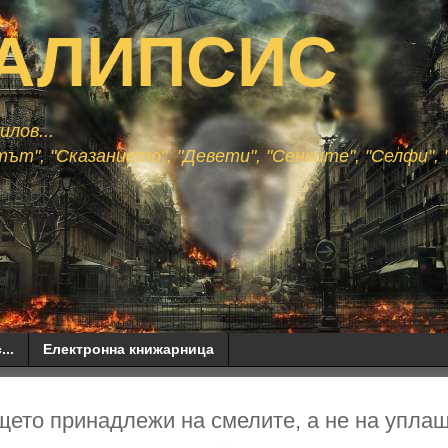
АЛИПСИС
лов...
ът", "Сказанието", "Девети", "Сенките", "Селфи", "
...
Електронна книжарница
щето принадлежи на смелите, а не на упла