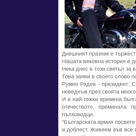
Днешният празник е тържест
Нашата вековна история е до
Нека днес в този светъл за 
Това заяви в своето слово 
Румен Радев - президент: С
неведнъж през своята много
И в най-тежки времена бълг
отечеството, преминала п
пълководци.
"Българската армия посвети
и доблест. Живеем във все 