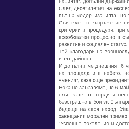
нацията", допълни държавни
След десетилетия на експе
път на модернизацията. По 
Съвременно въоръжение ни 
критерии и процедури, при 
всеобхватен процес,но в съ
развитие и социален статус.
Той благодари на военносл
всеотдайност.
И допълни, че днешният 6 м
на площада и в небето, н
умения", каза още президент
Нека не забравяме, че 6 май
скъп завет от горди и неп
безстрашно в бой за Българи
бъдеще на своя народ. Ува
завещания морален пример 
"Успешно поколение и досто