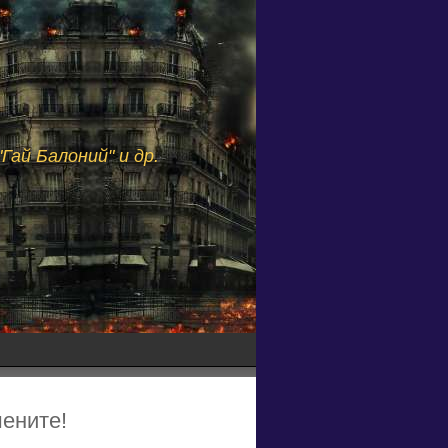
Гай Балоний" и др.
шените!