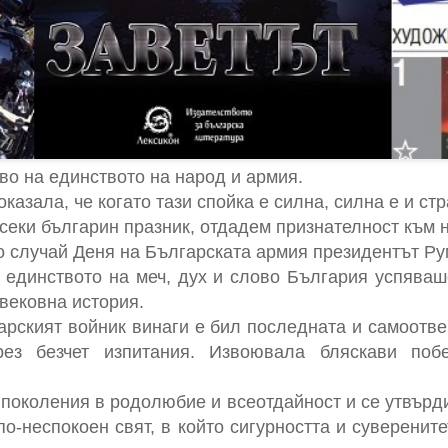
во на единството на народ и армия.
казала, че когато тази спойка е силна, силна е и стр
всеки българин празник, отдадем признателност към 
по случай Деня на Българската армия президентът Ру
 единството на меч, дух и слово България успява
вековна история.
арският войник винаги е бил последната и самоотв
рез безчет изпитания. Извоювала бляскави поб
 поколения в родолюбие и всеотдайност и се утвърд
по-неспокоен свят, в който сигурността и суверенит