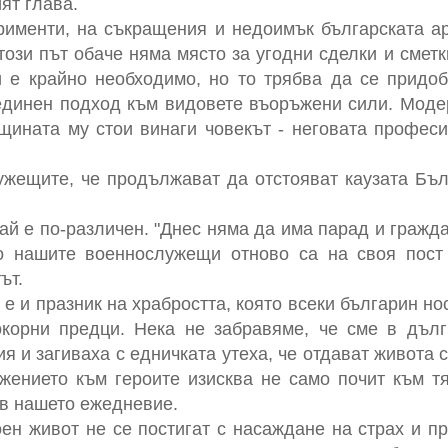
ят глава.
рименти, на съкращения и недоимък българската а
този път обаче няма място за угодни сделки и сметк
е крайно необходимо, но то трябва да се придо
единен подход към видовете въоръжени сили. Моде
щината му стои винаги човекът - неговата профес
ужещите, че продължават да отстояват каузата Бъ
ай е по-различен. "Днес няма да има парад и гражд
о нашите военнослужещи отново са на своя пост
ът.
 е и празник на храбростта, която всеки българин но
окорни предци. Нека не забравяме, че сме в дълг
я и загиваха с едничката утеха, че отдават живота 
жението към героите изисква не само почит към тя
в нашето ежедневие.
ен живот не се постигат с насаждане на страх и 