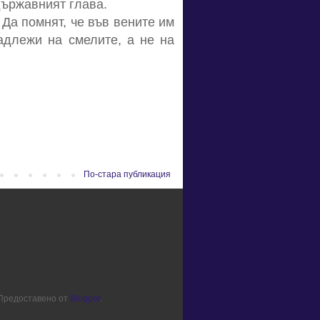
държавният глава.
 Да помнят, че във вените им
адлежи на смелите, а не на
По-стара публикация
. Предоставено от
Blogger
.