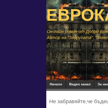
ЕВРОК
Он-лайн роман от Добри Божи
Автор на "Задругата", "Завет
Начало
Видео канал
За нас
Не забравяйте,че бъде