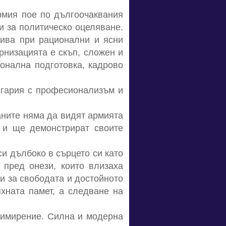
рмия пое по дългоочаквания
и за политическо оцеляване.
бива при рационални и ясни
рнизацията е скъп, сложен и
ионална подготовка, кадрово
лгария с професионализъм и
аните няма да видят армията
 и ще демонстрират своите
си дълбоко в сърцето си като
 пред онези, които влизаха
си за свободата и достойното
хната памет, а следване на
примирение. Силна и модерна