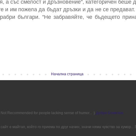
я, а със смелост и дръзновение", категоричен беше 
 и им пожела да бъдат дръзки и да не се предават.
храбри българи. "Не забравяйте, че бъдещето прин
Начална страница
ion. Not Recommended for people lacking sense of humor... :)
Добри Божилов
сайт е майтап, който го приема по друг начин, значи няма чувство за хумор..