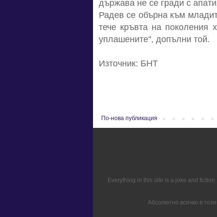
държава не се гради с апати
Радев се обърна към младите
тече кръвта на поколения 
уплашените", допълни той.
Източник: БНТ
По-нова публикация
Everything in this site is a joke and fict
Абсолютно всичко в този 