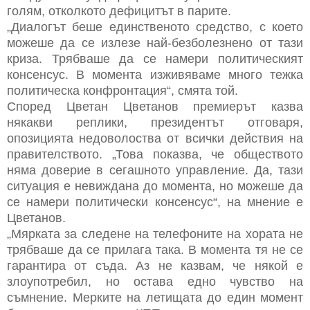
голям, отколкото дефицитът в парите.
„Диалогът беше единственото средство, с което
можеше да се излезе най-безболезнено от тази
криза. Трябваше да се намери политическият
консенсус. В момента изживяваме много тежка
политическа конфронтация“, смята той.
Според Цветан Цветанов премиерът казва
някакви реплики, президентът отговаря,
опозицията недоволоства от всички действия на
правителството. „Това показва, че обществото
няма доверие в сегашното управление. Да, тази
ситуация е невиждана до момента, но можеше да
се намери политически консенсус“, на мнение е
Цветанов.
„Мярката за следене на телефоните на хората не
трябваше да се прилага така. В момента тя не се
гарантира от съда. Аз не казвам, че някой е
злоупотребил, но остава едно чувство на
съмнение. Мерките на летищата до един момент