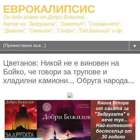
ЕВРОКАЛИПСИС
Он-лайн роман от Добри Божилов...
Автор на "Задругата", "Заветът", "Сказанието",
"Девети", "Сенките", "Селфи", "Гай Балоний" и др.
▼
Цветанов: Никой не е виновен на
Бойко, че говори за трупове и
хладилни камиони... Обруга народа...