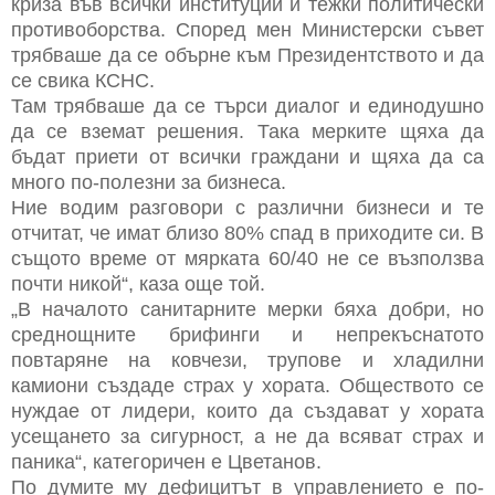
криза във всички институции и тежки политически
противоборства. Според мен Министерски съвет
трябваше да се обърне към Президентството и да
се свика КСНС.
Там трябваше да се търси диалог и единодушно
да се вземат решения. Така мерките щяха да
бъдат приети от всички граждани и щяха да са
много по-полезни за бизнеса.
Ние водим разговори с различни бизнеси и те
отчитат, че имат близо 80% спад в приходите си. В
същото време от мярката 60/40 не се възползва
почти никой“, каза още той.
„В началото санитарните мерки бяха добри, но
среднощните брифинги и непрекъснатото
повтаряне на ковчези, трупове и хладилни
камиони създаде страх у хората. Обществото се
нуждае от лидери, които да създават у хората
усещането за сигурност, а не да всяват страх и
паника“, категоричен е Цветанов.
По думите му дефицитът в управлението е по-