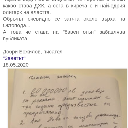
какво става ДХК, а сега в киреча е и най-едрия
олигарх на властта.
Обръчът очевидно се затяга около върха на
Октопода...
А това че става на "бавен огън" забавлява
публиката...
Добри Божилов, писател
"Заветът"
18.05.2020