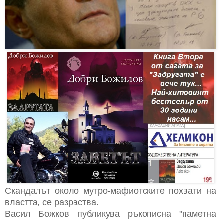
Скандалът около мутро-мафиотските похвати на
властта, се разраства.
Васил Божков публикува ръкописна "паметна