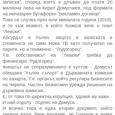
записка", според която е длъжен да плати 20
милиона лева на Кирил Домусчиев, под формата
на непазарен бутафорен "рекламен договор".
Това се случва през юли миналата година (2019),
и то към момент, в който Божков вече е поел
"Левски".
Абсурдът е пълен, защото в записката е
спомената не само Нова ТВ като получател на
парите, но и поименно - "Лудогорец".
Т.е. собственикът на "Левски" трябва да
финансира "Лудогорец".
Финалът на споразумението е култов - Домусът
обещава "пълен съпорт" в Държавната комисия
по хазарта. Т.е. органът, който регулира бизнесите
на Черепа. Частен бизнесмен урежда решения на
държавна комисия...
Е, от това по-директна корупция, здраве му кажи.
И най-отдолу - подпис на Домуса...
И всичко това е едва втория документ, който
Черепа вади. Вече видяхме, че Горанов е знаел