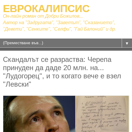
ЕВРОКАЛИПСИС
Он-лайн роман от Добри Божилов...
Автор на "Задругата", "Заветът", "Сказанието",
"Девети", "Сенките", "Селфи", "Гай Балоний" и др.
▼
Скандалът се разраства: Черепа
принуден да даде 20 млн. на...
"Лудогорец", и то когато вече е взел
"Левски"