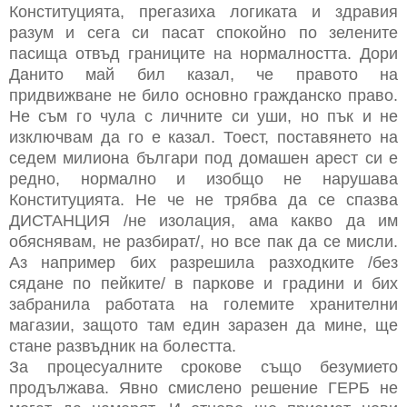
Конституцията, прегазиха логиката и здравия
разум и сега си пасат спокойно по зелените
пасища отвъд границите на нормалността. Дори
Данито май бил казал, че правото на
придвижване не било основно гражданско право.
Не съм го чула с личните си уши, но пък и не
изключвам да го е казал. Тоест, поставянето на
седем милиона българи под домашен арест си е
редно, нормално и изобщо не нарушава
Конституцията. Не че не трябва да се спазва
ДИСТАНЦИЯ /не изолация, ама какво да им
обяснявам, не разбират/, но все пак да се мисли.
Аз например бих разрешила разходките /без
сядане по пейките/ в паркове и градини и бих
забранила работата на големите хранителни
магазии, защото там един заразен да мине, ще
стане развъдник на болестта.
За процесуалните срокове също безумието
продължава. Явно смислено решение ГЕРБ не