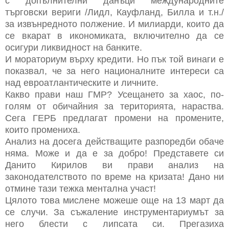
с допълнителни данъци международните
търговски вериги /Лидл, Кауфланд, Билла и т.н./
за извънредното полжение. И милиарди, които да
се вкарат в икономиката, включително да се
осигури ликвидност на банките.
И мораториум върху кредити. Но пък той винаги е
показвал, че за него националните интереси са
над евроатлантическите и личните.
Какво прави наш ГМР? Усещането за хаос, по-
голям от обичайния за територията, нараства.
Сега ГЕРБ предлагат промени на промените,
които промениха.
Анализ на досега действащите разпоредби обаче
няма. Може и да е за добро! Представете си
Данито Кирилов ви прави анализ на
законодателството по време на кризата! Дано ни
отмине тази тежка ментална участ!
Цялото това мислене можеше още на 13 март да
се случи. За съжаление инструментариумът за
него блести с липсата си. Прегазиха