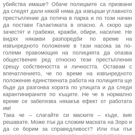
убийства имаше? Обаче полицаите са призвани
да следят дали някой няма да извърши углавното
престъпление да потича в парка и по този начин
да постави Галактиката в опасно. А скоро ще
зачестят и грабежи, кражби, обири, насилие. Не
видях някакви разпоредби по време на
извънредното положение в тази насока за по-
големи правомощия на полицията да опазва
обществения ред относно тези престъпления
срещу собствеността и личността. Оставам с
впечатлението, че по време на извънредното
положение единствената работа на полицията ще
бъде да разгонва хората по улицата и да следи
карантинираните по къщите. Не че в нормално
време се забелязва някакъв ефект от работата
им!
Така че – слагайте си маските – къде, вие
решавате. Може пък да сложим маската на Зоро и
да се борим за справедливост? Или пък пък