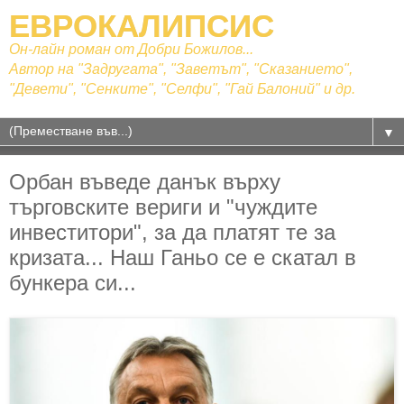
ЕВРОКАЛИПСИС
Он-лайн роман от Добри Божилов...
Автор на "Задругата", "Заветът", "Сказанието",
"Девети", "Сенките", "Селфи", "Гай Балоний" и др.
▼
Орбан въведе данък върху
търговските вериги и "чуждите
инвеститори", за да платят те за
кризата... Наш Ганьо се е скатал в
бункера си...