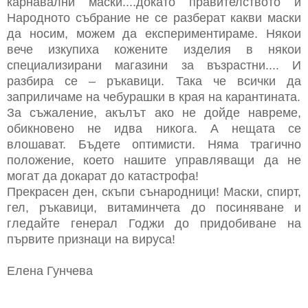
карнавални маски....докато правителството и
Народното събрание не се разберат какви маски
да носим, можем да експериментираме. Някои
вече изкупиха кожените изделия в някои
специализирани магазини за възрастни.... И
разбира се – ръкавици. Така че всички да
заприличаме на чебурашки в края на карантината.
За съжаление, акълът ако не дойде навреме,
обикновено не идва никога. А нещата се
влошават. Бъдете оптимисти. Няма трагично
положение, което нашите управляващи да не
могат да докарат до катастрофа!
Прекрасен ден, скъпи сънародници! Маски, спирт,
гел, ръкавици, витаминчета до посиняване и
гледайте генерал Годжи до придобиване на
първите признаци на вируса!
Елена Гунчева