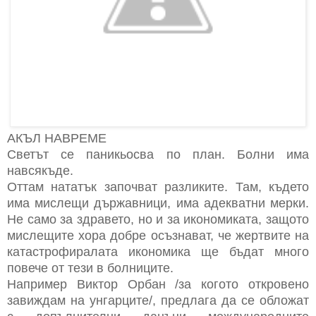
АКЪЛ НАВРЕМЕ
Светът се паникьосва по план. Болни има
навсякъде.
Оттам нататък започват разликите. Там, където
има мислещи държавници, има адекватни мерки.
Не само за здравето, но и за икономиката, защото
мислещите хора добре осъзнават, че жертвите на
катастрофиралата икономика ще бъдат много
повече от тези в болниците.
Например Виктор Орбан /за когото откровено
завиждам на унгарците/, предлага да се обложат