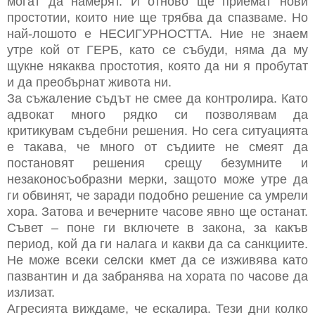
могат да намерят. И отново ще приемат нови
простотии, които ние ще трябва да спазваме. Но
най-лошото е НЕСИГУРНОСТТА. Ние не знаем
утре кой от ГЕРБ, като се събуди, няма да му
щукне някаква простотия, която да ни я пробутат
и да преобърнат живота ни.
За съжаление съдът не смее да контролира. Като
адвокат много рядко си позволявам да
критикувам съдебни решения. Но сега ситуацията
е такава, че много от съдиите не смеят да
постановят решения срещу безумните и
незаконосъобразни мерки, защото може утре да
ги обвинят, че заради подобно решение са умрели
хора. Затова и вечерните часове явно ще останат.
Съвет – поне ги включете в закона, за какъв
период, кой да ги налага и какви да са санкциите.
Не може всеки селски кмет да се изживява като
пазвантин и да забранява на хората по часове да
излизат.
Агресията виждаме, че ескалира. Тези дни колко