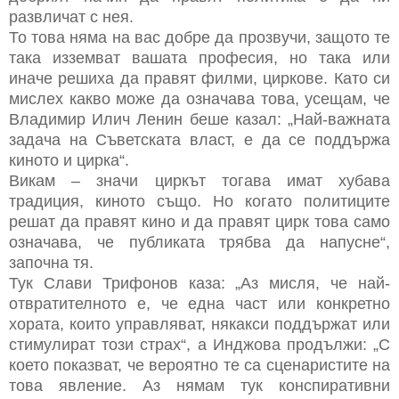
развличат с нея.
То това няма на вас добре да прозвучи, защото те
така изземват вашата професия, но така или
иначе решиха да правят филми, циркове. Като си
мислех какво може да означава това, усещам, че
Владимир Илич Ленин беше казал: „Най-важната
задача на Съветската власт, е да се поддържа
киното и цирка“.
Викам – значи циркът тогава имат хубава
традиция, киното също. Но когато политиците
решат да правят кино и да правят цирк това само
означава, че публиката трябва да напусне“,
започна тя.
Тук Слави Трифонов каза: „Аз мисля, че най-
отвратителното е, че една част или конкретно
хората, които управляват, някакси поддържат или
стимулират този страх“, а Инджова продължи: „С
което показват, че вероятно те са сценаристите на
това явление. Аз нямам тук конспиративни