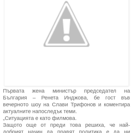
Първата жена министър председател на
България – Ренета Инджова, бе гост във
вечерното шоу на Слави Трифонов и коментира
актуалните напоследък теми.
„Ситуацията е като филмова.
Защото още от преди това решиха, че най-
добрият начин да правят политика е да ни