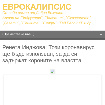
ЕВРОКАЛИПСИС
Он-лайн роман от Добри Божилов...
Автор на "Задругата", "Заветът", "Сказанието",
"Девети", "Сенките", "Селфи", "Гай Балоний" и др.
▼
Ренета Инджова: Този коронавирус
ще бъде използван, за да си
задържат короните на властта