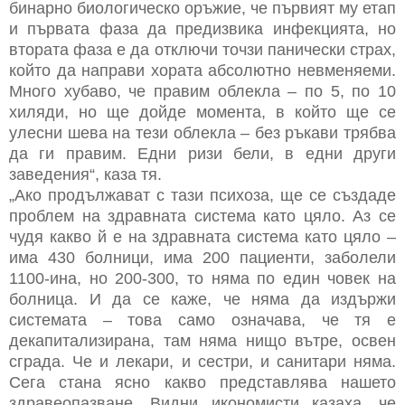
бинарно биологическо оръжие, че първият му етап
и първата фаза да предизвика инфекцията, но
втората фаза е да отключи точзи панически страх,
който да направи хората абсолютно невменяеми.
Много хубаво, че правим облекла – по 5, по 10
хиляди, но ще дойде момента, в който ще се
улесни шева на тези облекла – без ръкави трябва
да ги правим. Едни ризи бели, в едни други
заведения“, каза тя.
„Ако продължават с тази психоза, ще се създаде
проблем на здравната система като цяло. Аз се
чудя какво й е на здравната система като цяло –
има 430 болници, има 200 пациенти, заболели
1100-ина, но 200-300, то няма по един човек на
болница. И да се каже, че няма да издържи
системата – това само означава, че тя е
декапитализирана, там няма нищо вътре, освен
сграда. Че и лекари, и сестри, и санитари няма.
Сега стана ясно какво представлява нашето
здравеопазване. Видни икономисти казаха, че